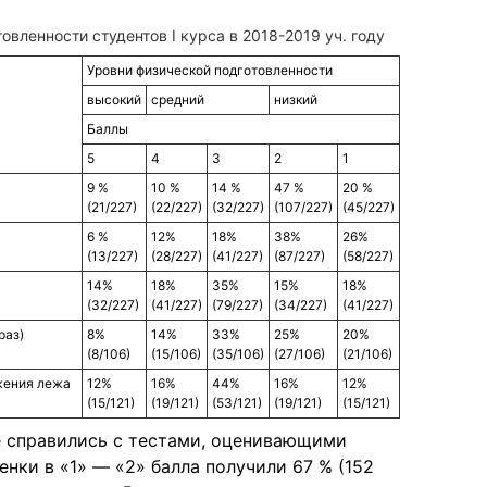
овленности студентов I курса в 2018-2019 уч. году
Уровни физической подготовленности
высокий
средний
низкий
Баллы
5
4
3
2
1
9 %
10 %
14 %
47 %
20 %
(21/227)
(22/227)
(32/227)
(107/227)
(45/227)
6 %
12%
18%
38%
26%
(13/227)
(28/227)
(41/227)
(87/227)
(58/227)
14%
18%
35%
15%
18%
(32/227)
(41/227)
(79/227)
(34/227)
(41/227)
раз)
8%
14%
33%
25%
20%
(8/106)
(15/106)
(35/106)
(27/106)
(21/106)
жения лежа
12%
16%
44%
16%
12%
(15/121)
(19/121)
(53/121)
(19/121)
(15/121)
е справились с тестами, оценивающими
енки в «1» — «2» балла получили 67 % (152