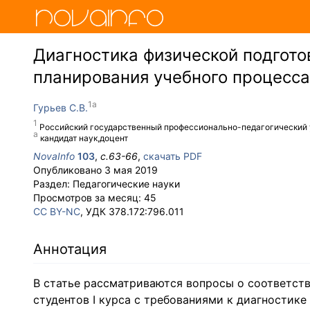
Диагностика физической подготов
планирования учебного процесса
Гурьев С.В.
Российский государственный профессионально-педагогический ун
кандидат наук,доцент
NovaInfo
103
,
с.
63-66
,
скачать PDF
Опубликовано
3 мая 2019
Раздел:
Педагогические науки
Просмотров за месяц:
45
CC BY-NC
, УДК 378.172:796.011
Аннотация
В статье рассматриваются вопросы о соответст
студентов I курса с требованиями к диагностик