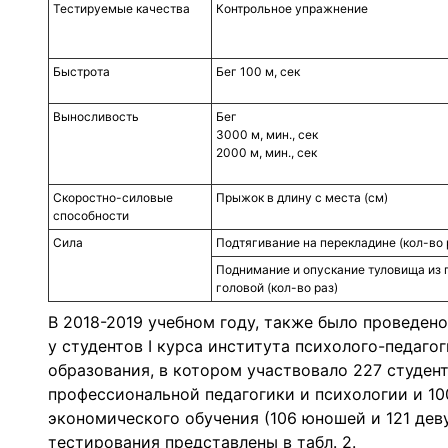
Тестируемые качества
Контрольное упражнение
Быстрота
Бег 100 м, сек
Выносливость
Бег
3000 м, мин., сек
2000 м, мин., сек
Скоростно-силовые
Прыжок в длину с места (см)
способности
Сила
Подтягивание на перекладине (кол-во 
Поднимание и опускание туловища из 
головой (кол-во раз)
В 2018-2019 учебном году, также было проведен
у студентов I курса института психолого-педаг
образования, в котором участвовало 227 студен
профессиональной педагогики и психологии и 1
экономического обучения (106 юношей и 121 дев
тестирования представлены в табл. 2.