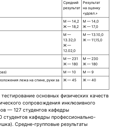
Средний
Результат
результат
на оценку
«удовл.»
М — 14,2
М — 14,0
Ж — 18,2
Ж — 17,0
М —
М — 13.10,0
13.32,0
Ж — 11,15,0
Ж —
12.02,0
М — 231
М — 230
Ж — 180
Ж — 180
раз)
М — 10
М — 9
положения лежа на спине, руки за
Ж — 45
Ж — 40
о тестирование основных физических качеств
огического сопровождения инклюзивного
тов — 127 студентов кафедры
00 студентов кафедры профессионально-
ушка). Средне-групповые результаты