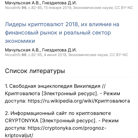
Мачульская А.В.
Гнездилова Д.И.
NovaInfo
96
, с.82-85,
15 января 2019
, Экономические науки,
CC BY-NC
Лидеры криптовалют 2018, их влияние на
финансовый рынок и реальный сектор
экономики
Мачульская А.В.
Гнездилова Д.И.
NovaInfo
86
, с.62-65,
4 июня 2018
, Экономические науки,
CC BY-NC
Список литературы
Свободная энциклопедия Википедия //
Криптовалюта [Электронный ресурс]. - Режим
доступа: https://ru.wikipedia.org/wiki/Криптовалюта
Информационный сайт по криптовалюте
CRYPTONYKA [Электронный ресурс]. - Режим
доступа: https://cryptonyka.com/prognoz-
kriptovaljut/