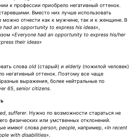
нии к профессии приобрело негативный оттенок.
старевшими. Вместо них лучше использовать
е можно отнести как к мужчине, так и к женщине. В
 had an opportunity to express his ideas
»,
азом «
Everyone had an opportunity to express his/her
press their ideas
»
овать слова
old
(старый) и
elderly
(пожилой человек)
ло негативный оттенок. Поэтому все чаще
образные выражения, более нейтральные по
ver 65
,
senior citizens
.
ть
ped
,
sufferer
. Нужно по возможности стараться не
него физических или умственных отклонений.
рые имеют слова
person
,
people
, например,
«In reсent
ple with disabilities»
.