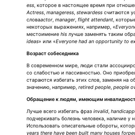
ess
, которое в настоящее время при отноше
Actress
,
manageress
,
stewardess
считаются у
слова
actor
,
manager
,
flight attendant
, которы
некоторых выражениях, например, «
Everyone
местоимение
his
лучше заменять таким обр
ideas
» или «
Everyone had an opportunity to ex
Возраст собеседника
В современном мире, люди стали ассоциир
со слабостью и пассивностью. Оно приобре
стараются избегать этих слов, заменяя на 
значению, например,
retired people
,
people o
Обращение к людям, имеющим инвалиднос
Лучше всего избегать фраз
invalid
,
handicap
подчеркивать болезнь человека, наличие у 
Использовать описательные обороты, кото
years there have been built many houses for
peo