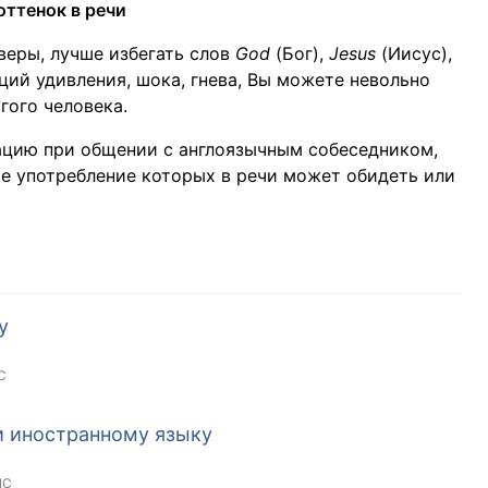
ттенок в речи
веры, лучше избегать слов
God
(Бог),
Jesus
(Иисус),
ий удивления, шока, гнева, Вы можете невольно
гого человека.
уацию при общении с англоязычным собеседником,
е употребление которых в речи может обидеть или
у
C
и иностранному языку
NC