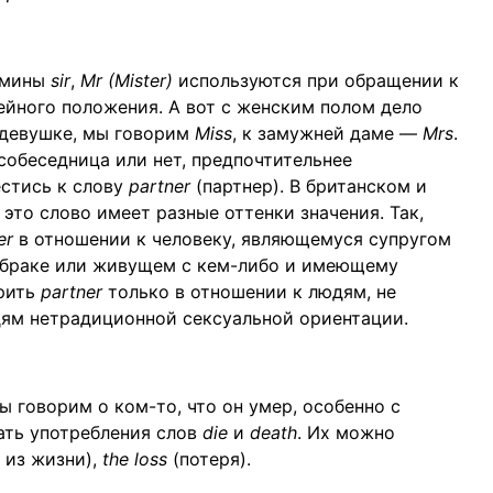
ермины
sir
,
Mr (Mister)
используются при обращении к
ейного положения. А вот с женским полом дело
 девушке, мы говорим
Miss
, к замужней даме —
Mrs
.
 собеседница или нет, предпочтительнее
естись к слову
partner
(партнер). В британском и
это слово имеет разные оттенки значения. Так,
er
в отношении к человеку, являющемуся супругом
м браке или живущем с кем-либо и имеющему
орить
partner
только в отношении к людям, не
дям нетрадиционной сексуальной ориентации.
ы говорим о ком-то, что он умер, особенно с
ать употребления слов
die
и
death
. Их можно
 из жизни),
the loss
(потеря).