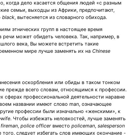
о, когда дело касается общения людей «с разным
кие семьи, выходцы из Африки, предпочитают,
о
black
, вытесняется из словарного обихода.
иям этнических групп в настоящее время
 речи может обидеть человека. Так, например, в
ошлого века, Вы можете встретить такие
временном мире лучше заменять их на
Chinese
анесения оскорбления или обиды в таком тонком
ие прежде всего словам, относящимся к профессии.
х сферах профессиональной деятельности наравне
своем названии имеют слово man, означающее
другие профессии были изначально «женскими», к
wife
. Чтобы избежать неловкостей, лучше заменять
о
fireman
,
police officer
вместо
policeman
,
salesperson
е того, следует избегать слов имеющих окончание
-