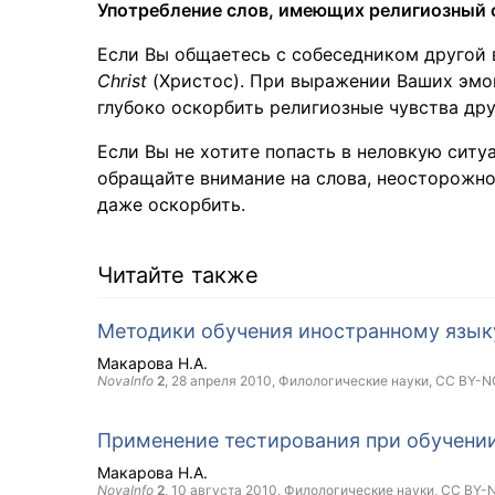
Употребление слов, имеющих религиозный о
Если Вы общаетесь с собеседником другой 
Christ
(Христос). При выражении Ваших эмоц
глубоко оскорбить религиозные чувства дру
Если Вы не хотите попасть в неловкую сит
обращайте внимание на слова, неосторожно
даже оскорбить.
Читайте также
Методики обучения иностранному язык
Макарова Н.А.
NovaInfo
2
,
28 апреля 2010
, Филологические науки,
CC BY-N
Применение тестирования при обучени
Макарова Н.А.
NovaInfo
2
,
10 августа 2010
, Филологические науки,
CC BY-