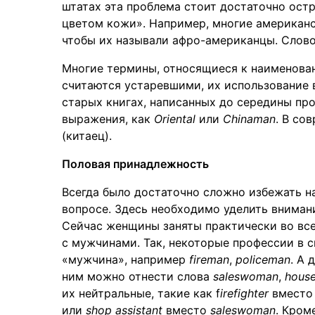
штатах эта проблема стоит достаточно остр
цветом кожи». Например, многие американс
чтобы их называли афро-американцы. Слов
Многие термины, относящиеся к наименован
считаются устаревшими, их использование в
старых книгах, написанных до середины пр
выражения, как
Oriental
или
Chinaman
. В со
(китаец).
Половая принадлежность
Всегда было достаточно сложно избежать н
вопросе. Здесь необходимо уделить вниман
Сейчас женщины заняты практически во все
с мужчинами. Так, некоторые профессии в 
«мужчина», например
fireman
,
policeman
. А 
ним можно отнести слова
saleswoman
,
house
их нейтральные, такие как f
irefighter
вмест
или
shop assistant
вместо
saleswoman
. Кром