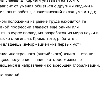
й учёный Д. Карнеги указывал на то, что
ависит от умения общаться с другими людьми и
е, опыт работы, аналитический склад ума и т.д.);
дном положении на рынке труда находятся те
овной профессии владеют ещё одним или
ть в курсе последних разработок из мира науки и
языке оригинала. Кроме того, работать с
и владеешь информацией «из первых уст».
ение иностранного (английского) языка — это не
оцесс получения знания, которое жизненно
ающемся в направлении ко всеобщей глобализации.
на ладони!