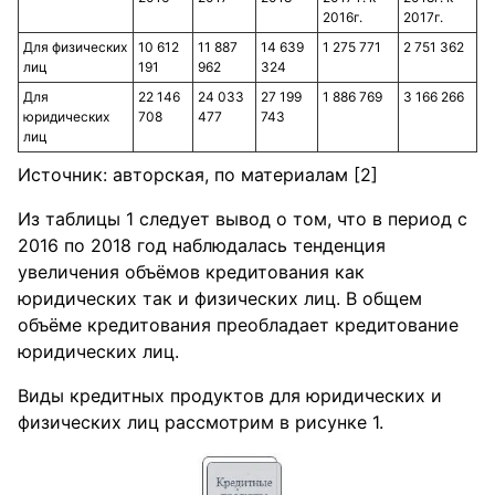
2016г.
2017г.
Для физических
10 612
11 887
14 639
1 275 771
2 751 362
лиц
191
962
324
Для
22 146
24 033
27 199
1 886 769
3 166 266
юридических
708
477
743
лиц
Источник: авторская, по материалам [2]
Из таблицы 1 следует вывод о том, что в период с
2016 по 2018 год наблюдалась тенденция
увеличения объёмов кредитования как
юридических так и физических лиц. В общем
объёме кредитования преобладает кредитование
юридических лиц.
Виды кредитных продуктов для юридических и
физических лиц рассмотрим в рисунке 1.