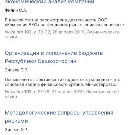
экономический анализ компании
Филин С.А.
В данной статье рассмотрена деятельность ООО
«Компания БКС» на фондовом рынке, описаны основные
операции на рынке ценных бумаг, а также проведен
NovaInfo
102
, с.30-32,
28 апреля 2019
, Экономические
финансово-экономический анализ и дана общая оценка
науки
компании.
Организация и исполнение бюджета
Республики Башкортостан
Зилеев Э.Р.
Повышение эффективности бюджетных расходов – это
основная задача финансового органа. Министерство
финансов Республики Башкортостан, осуществляя учет
NovaInfo
102
, с.27-28,
27 апреля 2019
, Экономические
обязательств с 2013 года, способствует её достижению.
науки
Методологические вопросы управления
рисками
Зилеев Э.Р.