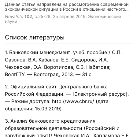
Данная статья направлена на рассмотрение современной
экономической ситуации в России в отношении частного
предпринимательства. Взаимоотношения государства и
NovaInfo
102
, с.25-26,
25 апреля 2019
, Экономические
бизнеса являются важным источником развития
науки
современной экономической системы. В этой связи
рассматриваются все возможные способы устранения
нежелательных рисков в бизнес-среде.
Список литературы
Банковский менеджмент: учеб. пособие / С.П.
Сазонов, В.А. Кабанов, Е.Е. Сидорова, И.А.
Чеховская, О.А. Воротилова, О.В. Набатова;
ВолгГТУ. — Волгоград, 2013. — 31 с.
Официальный сайт Центрального банка
Российской Федерации. — [Электронный ресурс].
— Режим доступа: http://www.cbr.ru/ (дата
обращения: 15.03.2019)
Анализ банковского кредитования
образовательной деятельности (Российский и
зарубежный опыт)/ Чеховская И.А., Харламова Е.Е.,