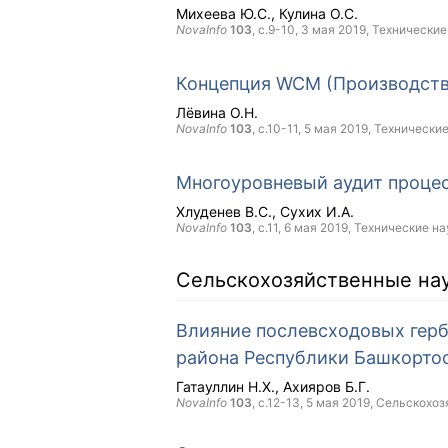
Михеева Ю.С.
Кулина О.С.
NovaInfo
103
, с.9-10,
3 мая 2019
, Технические
Концепция WCM (Производств
Лёвина О.Н.
NovaInfo
103
, с.10-11,
5 мая 2019
, Технически
Многоуровневый аудит проце
Хлуденев В.С.
Сухих И.А.
NovaInfo
103
, с.11,
6 мая 2019
, Технические на
Сельскохозяйственные на
Влияние послевсходовых герб
района Республики Башкорто
Гатауллин Н.Х.
Ахияров Б.Г.
NovaInfo
103
, с.12-13,
5 мая 2019
, Сельскохо