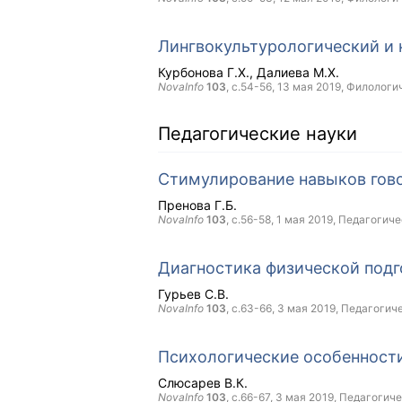
Лингвокультурологический и 
Курбонова Г.Х.
Далиева М.Х.
NovaInfo
103
, с.54-56,
13 мая 2019
, Филологи
Педагогические науки
Стимулирование навыков гово
Пренова Г.Б.
NovaInfo
103
, с.56-58,
1 мая 2019
, Педагогиче
Диагностика физической подг
Гурьев С.В.
NovaInfo
103
, с.63-66,
3 мая 2019
, Педагогич
Психологические особенност
Слюсарев В.К.
NovaInfo
103
, с.66-67,
3 мая 2019
, Педагогич