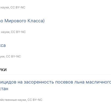
 науки,
CC BY-NC
о Мирового Класса)
е науки,
CC BY-NC
сса
уки,
CC BY-NC
уки
ицидов на засоренность посевов льна масличного
стан
зяйственные науки,
CC BY-NC