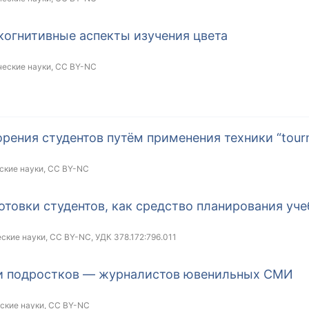
когнитивные аспекты изучения цвета
ческие науки,
CC BY-NC
рения студентов путём применения техники “tour
ские науки,
CC BY-NC
отовки студентов, как средство планирования уче
еские науки,
CC BY-NC
, УДК 378.172:796.011
и подростков — журналистов ювенильных СМИ
еские науки,
CC BY-NC