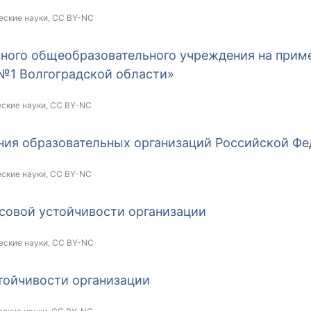
еские науки,
CC BY-NC
ного общеобразовательного учреждения на приме
№1 Волгоградской области»
еские науки,
CC BY-NC
ния образовательных организаций Российской Ф
еские науки,
CC BY-NC
совой устойчивости организации
еские науки,
CC BY-NC
тойчивости организации