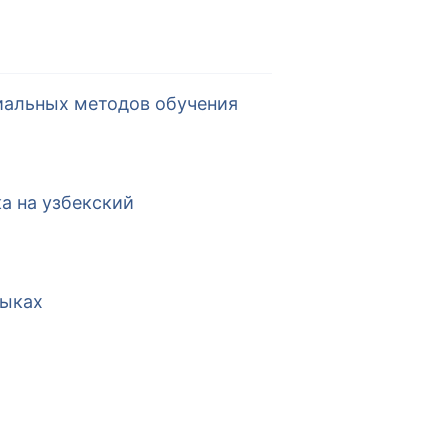
циальных методов обучения
а на узбекский
зыкax