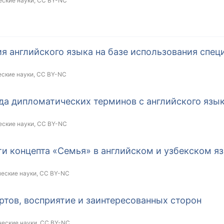
еские науки,
CC BY-NC
ия английского языка на базе использования спе
еские науки,
CC BY-NC
да дипломатических терминов с английского язык
еские науки,
CC BY-NC
и концепта «Семья» в английском и узбекском я
ческие науки,
CC BY-NC
ртов, восприятие и заинтересованных сторон
ческие науки,
CC BY-NC