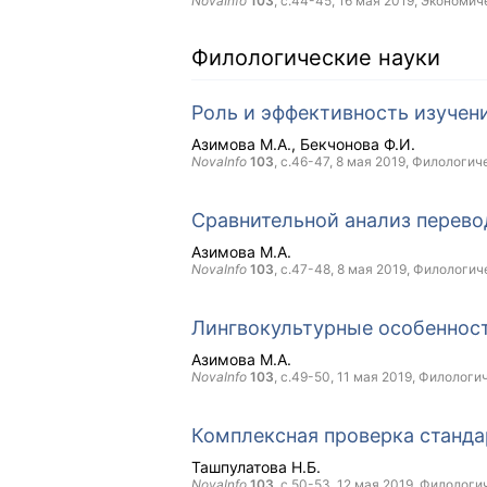
NovaInfo
103
, с.44-45,
16 мая 2019
, Экономич
Филологические науки
Роль и эффективность изучен
Азимова М.А.
Бекчонова Ф.И.
NovaInfo
103
, с.46-47,
8 мая 2019
, Филологич
Сравнительной анализ перево
Азимова М.А.
NovaInfo
103
, с.47-48,
8 мая 2019
, Филологич
Лингвокультурные особенност
Азимова М.А.
NovaInfo
103
, с.49-50,
11 мая 2019
, Филологи
Комплексная проверка станда
Ташпулатова Н.Б.
NovaInfo
103
, с.50-53,
12 мая 2019
, Филологи