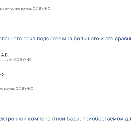
ематические науки,
CC BY-NC
ванного сока подорожника большого и его сравн
 А.В.
е науки,
CC BY-NC
г?
ие науки,
CC BY-NC
ектронной компонентной базы, приобретаемой д