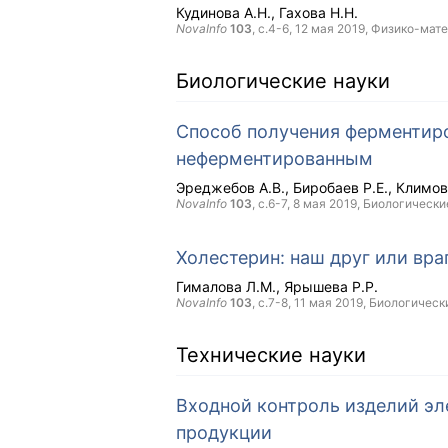
Кудинова А.Н.
Гахова Н.Н.
NovaInfo
103
, с.4-6,
12 мая 2019
, Физико-мат
Биологические науки
Способ получения ферментиро
неферментированным
Эреджебов А.В.
Биробаев Р.Е.
Климов
NovaInfo
103
, с.6-7,
8 мая 2019
, Биологически
Холестерин: наш друг или вра
Гималова Л.М.
Ярышева Р.Р.
NovaInfo
103
, с.7-8,
11 мая 2019
, Биологическ
Технические науки
Входной контроль изделий эл
продукции