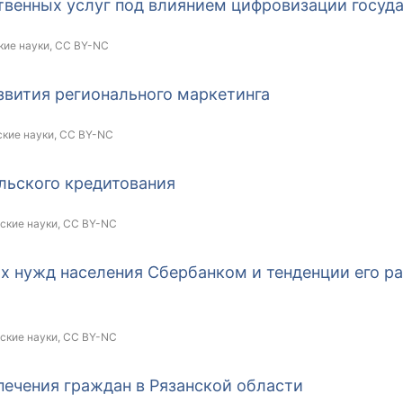
твенных услуг под влиянием цифровизации госуд
кие науки,
CC BY-NC
звития регионального маркетинга
ские науки,
CC BY-NC
льского кредитования
ские науки,
CC BY-NC
х нужд населения Сбербанком и тенденции его р
ские науки,
CC BY-NC
печения граждан в Рязанской области