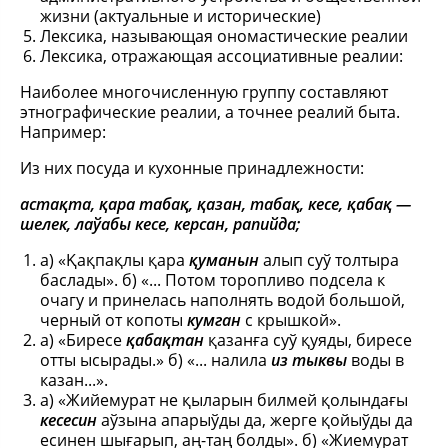
жизни (актуальные и исторические)
Лексика, называющая ономастические реалии
Лексика, отражающая ассоциативные реалии:
Наиболее многочисленную группу составляют
этнографические реалии, а точнее реалий быта.
Например:
Из них посуда и кухонные принадлежности:
астақта, қара табақ, қазан, табақ, кесе, қабақ —
шелек, лаўабы кесе, керсан, рапийда;
а) «Қақпақлы қара
қуманын
алып суў толтыра
баслады». б) «... Потом торопливо подсела к
очагу и принелась наполнять водой большой,
черный от копоты
кумган
с крышкой».
а) «Биресе
қабақтан
қазанға суў қуяды, биресе
отты ысырады.» б) «... налила
из тыквы
воды в
казан...».
а) «Жийемурат не қыларын билмей қолындағы
кесесин
аўзына апарыўды да, жерге қойыўды да
есинен шығарып, аң-таң болды». б) «Жиемурат