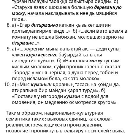
турған палаўды табаққа салыстыра берди». б)
«Старуха взяв с шокшека большую
деревянную
миску
, начала накладывать в нее дымящийся
плов».
а) «Егер
дигирманға
кеткен қызыкепшигин
қолтықлапкирмегенде...». б) «...если в это время в
комнату не вошла Бибихан, моловшая зерно на
дгирмане.
..».
а) «... жүрегим мына қатықтай ақ, — деди супы
үлкен
қара керсенге
баўырдай қатықты
липлдетип қуйып». б) «Наполняя
миску
густым
кислым молоком, суфи проникновенно сказал:
-борода у меня черная, а душа перед тобой и
перед исламом бела, как это молоко».
а) «Мыс
қуманын
қораның тасасына қойды да,
әтирапына бир майдан қарап турды». б)
«Поставив у изгороди
кумган
с водой для
омовения, он медленно осмотрелся кругом».
Таким образом, национально-культурная
семантика таких языковых единиц, как слова-
реалии, встречающихся в произведении,
позволяет проникнуть в культуру носителей языка,