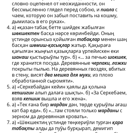
словно оцепенел от неожиданности, он
бессмысленно глядел перед собою, и
пиала
с
чаем, которую он забыл поставить на кошму,
дымилась в его руках».
а)
«
қазан-табақ бетте шийдек жабылған
шөкшектен
басқа нәрсе көринбейди. Оның
үстинде орынсыз қойылған
табақлар
менен шаң
басқан
шөмиш-қасықлар
жатыр. Қақыраға
қағылған жыңғыл қазықларға үрпейискен еки
шанаш
қыстырыўлы тур». б) «... за печью
шокшек
,
где хранится посуда. Деревянные
черпаки, ложки
покрыты пылью. На деревянных гвоздях, вбитых
в стену, висят
два мешка для муки
, из плохо
обработанной сыромяти».
а) «Серкебайдан кейин ҳаялы да қолына
кепшигин
алып далаға шықты». б) «За Серкебаем,
взяв
кепшик
вышла и его жена».
а) «Тек ғана бир
мардан
дән, төрде қурыўлы ағаш
кәт бар еди». б) «...там стояли только
марданы
с
зерном да деревянная кровать».
а) «Шөкшектиң үстинде төңкериўли турған
қара
табақты
алды да пуўы бурқырап, демигип