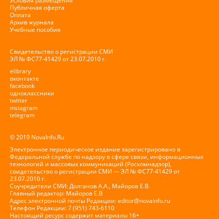
Условия размещения
Публичная оферта
Оплата
Архив журнала
Учебные пособия
Свидетельство о регистрации СМИ
ЭЛ № ФС77-41429 от 23.07.2010 г.
elibrary
вконтакте
facebook
одноклассники
twitter
instagram
telegram
© 2019 NovaInfo.Ru
Электронное периодическое издание зарегистрировано в
Федеральной службе по надзору в сфере связи, информационных
технологий и массовых коммуникаций (Роскомнадзор),
свидетельство о регистрации СМИ — ЭЛ № ФС77-41429 от
23.07.2010 г.
Соучредители СМИ: Долганов А.А., Майоров Е.В.
Главный редактор: Майоров Е.В
Адрес электронной почты Редакции:
editor@novainfo.ru
Телефон Редакции: 7 (951) 743-6110
Настоящий ресурс содержит материалы 16+