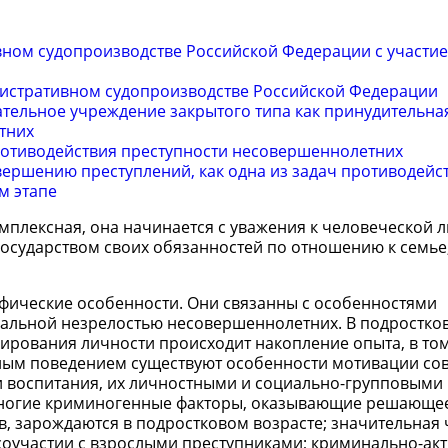
вном судопроизводстве Российской Федерации с участи
нистративном судопроизводстве Российской Федерации
тельное учреждение закрытого типа как принудительна
тних
отиводействия преступности несовершеннолетних
вершению преступлений, как одна из задач противодейс
м этапе
лексная, она начинается с уважения к человеческой л
осударством своих обязанностей по отношению к семье,
фические особенности. Они связанны с особенностями
циальной незрелостью несовершеннолетних. В подростко
ирования личности происходит накопление опыта, в то
тным поведением существуют особенности мотивации с
и воспитания, их личностными и социально-групповыми
многие криминогенные факторы, оказывающие решающе
, зарождаются в подростковом возрасте; значительная 
оучастии с взрослыми преступниками; криминально-ак