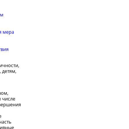
ем
я мера
твия
ичности,
 детям,
вом,
м числе
овершения
е
часть
тивные