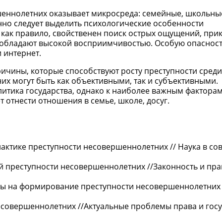
еннолетних оказывает микросреда: семейные, школьны
нно следует выделить психологические особенности
, как правило, свойственен поиск острых ощущений, при
 обладают высокой восприимчивостью. Особую опасност
 интернет.
ичины, которые способствуют росту преступности среди
х могут быть как объективными, так и субъективными.
литика государства, однако к наиболее важным факторам
отнести отношения в семье, школе, досуг.
лактике преступности несовершеннолетних // Наука в с
ий преступности несовершеннолетних //Законность и пр
еды на формирование преступности несовершеннолетних 
есовершеннолетних //Актуальные проблемы права и госу