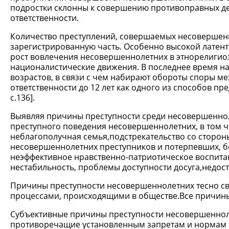
подростки склонны к совершению противоправных дея
ответственности.
Количество преступлений, совершаемых несовершенн
зарегистрированную часть. Особенно высокой латент
рост вовлечения несовершеннолетних в этнорелигиоз
националистические движения. В последнее время 
возрастов, в связи с чем набирают обороты споры м
ответственности до 12 лет как одного из способов п
с.136].
Выявляя причины преступности среди несовершенно
преступного поведения несовершеннолетних, в том ч
неблагополучная семья,подстрекательство со сторон
несовершеннолетних преступников и потерпевших, бе
неэффективное нравственно-патриотическое воспита
нестабильность, проблемы доступности досуга,недоста
Причины преступности несовершеннолетних тесно с
процессами, происходящими в обществе.Все причины
Субъективные причины преступности несовершенноле
противоречащие установленным запретам и нормам 