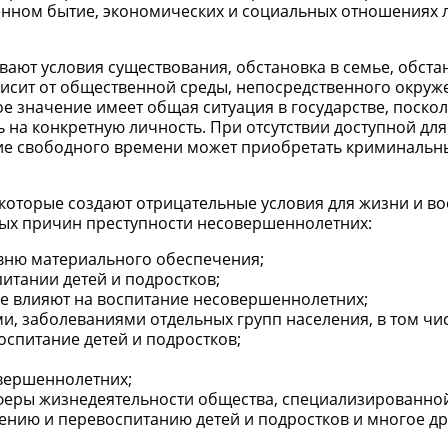
нном бытие, экономических и социальных отношениях л
ают условия существования, обстановка в семье, обста
висит от общественной среды, непосредственного окруж
ое значение имеет общая ситуация в государстве, поскол
ь на конкретную личность. При отсутствии доступной для
чие свободного времени может приобретать криминальн
которые создают отрицательные условия для жизни и во
ых причин преступности несовершеннолетних:
вню материального обеспечения;
итании детей и подростков;
е влияют на воспитание несовершеннолетних;
и, заболеваниями отдельных групп населения, в том чи
оспитание детей и подростков;
вершеннолетних;
феры жизнедеятельности общества, специализированно
нию и перевоспитанию детей и подростков и многое дру