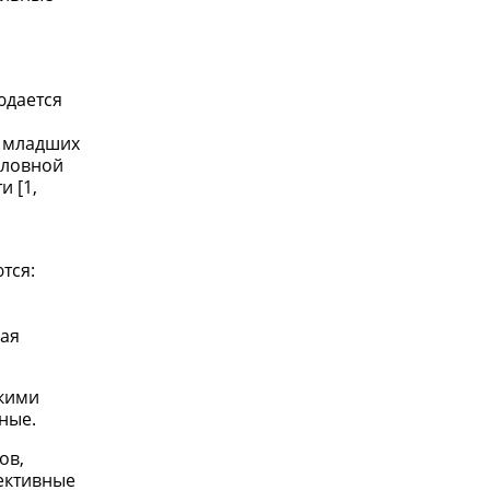
й
юдается
й младших
оловной
и [1,
тся:
кая
скими
ные.
ов,
ективные