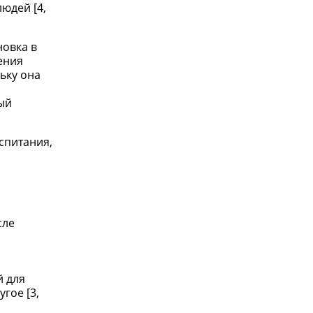
юдей [4,
новка в
ения
ьку она
ый
спитания,
сле
й для
гое [3,