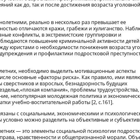
ний как до, так и после достижения возраста уголовно
олетними, реально в несколько раз превышает ее
ностью отличаются кражи, грабежи и хулиганство. Набл
ные конфликты, в экстремистские группировки и
наблюдаются повышение криминальной активности дете
ежду юристами о необходимости понижения возраста уг
редупреждения и профилактики подростковой преступност
летних, необходимо выделить мотивационные аспекты
исле основные «факторы риска». Как правило, ими являю
ы сверстников и взрослых, безнадзорность будущих
зделье,«плохая компания», проблемы трудоустройства,
ние, непопулярная молодежная политика и экономичес
тки учебно-воспитательной работы [2, с.161].
вязаны с социальными, экономическими и психологиче
 условно можно разделить на объективные и субъектив
тних — это элементы социальной психологии подростк
права, нравственности и общепризнанной морали. Объ