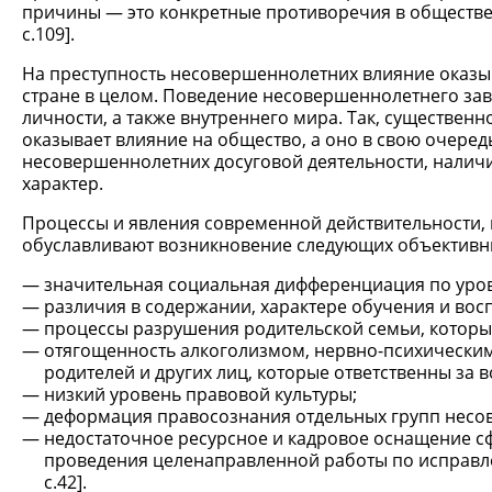
причины — это конкретные противоречия в обществе
с.109].
На преступность несовершеннолетних влияние оказыв
стране в целом. Поведение несовершеннолетнего за
личности, а также внутреннего мира. Так, существенн
оказывает влияние на общество, а оно в свою очеред
несовершеннолетних досуговой деятельности, нали
характер.
Процессы и явления современной действительности, 
обуславливают возникновение следующих объективн
значительная социальная дифференциация по уро
различия в содержании, характере обучения и восп
процессы разрушения родительской семьи, которы
отягощенность алкоголизмом, нервно-психическим
родителей и других лиц, которые ответственны за в
низкий уровень правовой культуры;
деформация правосознания отдельных групп несо
недостаточное ресурсное и кадровое оснащение с
проведения целенаправленной работы по исправле
с.42].