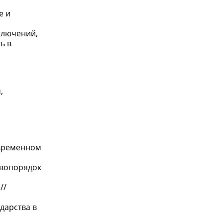
е и
ключений,
ь в
,
овременном
авопорядок
//
дарства в