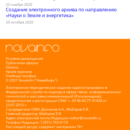
23 ноября 2020
Создание электронного архива по направлению
«Науки о Земле и энергетика»
29 октября 2020
Условия размещения
Публичная оферта
Оплата
Архив журнала
Учебные пособия
© 2021 NovaInfo ("НоваИнфо")
Электронное периодическое издание зарегистрировано в
Федеральной службе по надзору в сфере связи, информационных
технологий и массовых коммуникаций (Роскомнадзор),
свидетельство о регистрации СМИ — ЭЛ № ФС77-41429 от
23.07.2010 г.
Соучредители СМИ: Долганов А.А., Майоров Е.В.
Главный редактор: Майоров Е.В
Адрес электронной почты Редакции:
editor@novainfo.ru
Телефон Редакции: 7 (951) 743-6110
Настоящий ресурс содержит материалы 16+