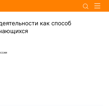
еятельности как способ
учающихся
оссии