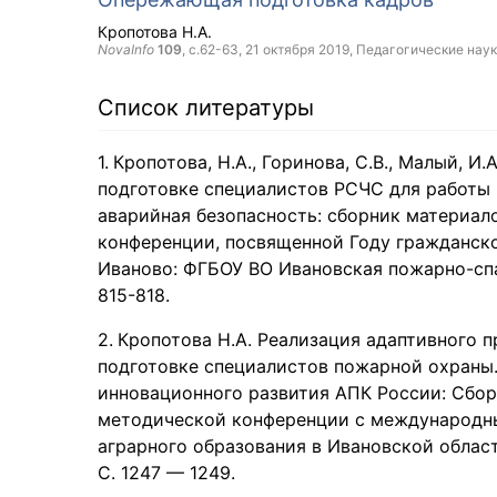
Кропотова Н.А.
NovaInfo
109
, с.62-63,
21 октября 2019
, Педагогические нау
Список литературы
Кропотова, Н.А., Горинова, С.В., Малый, 
подготовке специалистов РСЧС для работы 
аварийная безопасность: сборник материал
конференции, посвященной Году гражданско
Иваново: ФГБОУ ВО Ивановская пожарно-спа
815-818.
Кропотова Н.А. Реализация адаптивного 
подготовке специалистов пожарной охраны. 
инновационного развития АПК России: Сбор
методической конференции с международн
аграрного образования в Ивановской облас
С. 1247 — 1249.