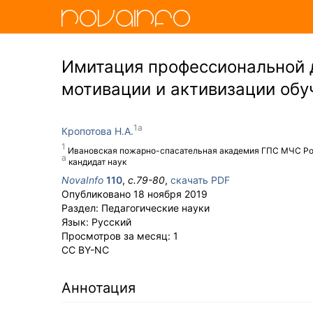
Имитация профессиональной д
мотивации и активизации об
Кропотова Н.А.
Ивановская пожарно-спасательная академия ГПС МЧС Р
кандидат наук
NovaInfo
110
,
с.
79-80
,
скачать PDF
Опубликовано
18 ноября 2019
Раздел:
Педагогические науки
Язык:
Русский
Просмотров за месяц:
1
CC BY-NC
Аннотация