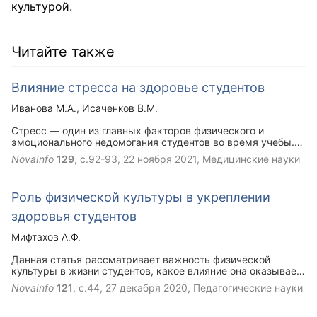
культурой.
Читайте также
Влияние стресса на здоровье студентов
Иванова М.А.
Исаченков В.М.
Стресс — один из главных факторов физического и
эмоционального недомогания студентов во время учебы.
Чтобы выявить распространенные методы эмоциональной
NovaInfo
129
, с.92-93,
22 ноября 2021
, Медицинские науки
разгрузки, применяемые студентами младших курсов, был
использован тест, направленный на изучение борьбы
студентов со стрессом и её эффективность. Группа
Роль физической культуры в укреплении
студентов представила ранговый порядок одиннадцати
наиболее частых методов борьбы со стрессом в порядке
здоровья студентов
убывания эффективности. Было выявлено семь методов,
способствующих снижению стрессовой нагрузке в
Мифтахов А.Ф.
большинстве групп. Для каждого из методов был
рассчитан его средний порядок рангов по
Данная статья рассматривает важность физической
соответствующим группам. Результаты были
культуры в жизни студентов, какое влияние она оказывает
интерпретированы как методы оказывающие сильную
на наше тело и жизнь в целом.
NovaInfo
121
, с.44,
27 декабря 2020
, Педагогические науки
поддержку при стрессе, оцениваемого индивидом как
препятствующего нормальному учебному процессу.