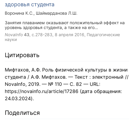
здоровья студента
Воронина К.С.
Шаймарданова Л.Ш.
Занятия плаванием оказывают положительный эффект на
уровень здоровья студента, а также на его
интеллектуальные способности мозговой деятельности. В
NovaInfo
43
, с.278-283,
8 апреля 2016
, Педагогические
организме человека все взаимосвязано между собой. В
науки
свою очередь плавание является тем активным
процессом, при помощи которого можно достичь
полноценного оздоровления организма.
Цитировать
Мифтахов, А.Ф. Роль физической культуры в жизни
студента / А.Ф. Мифтахов. — Текст : электронный //
NovaInfo, 2019. — № 110 — С. 82 — URL:
https://novainfo.ru/article/17286 (дата обращения:
24.03.2024).
Поделиться