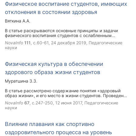
Физическое воспитание студентов, имеющих
отклонения в состоянии здоровья
Вяткина А.А.
В статье раскрываются основные принципы и задачи
физического воспитания студентов с ослабленным
здоровьем, описаны виды, методы и средства
NovaInfo
111
, с.60-61,
24 декабря 2019
, Педагогические
тренировочной деятельности с данным контингентом
науки
учащихся.
Физическая культура в обеспечении
здорового образа жизни студентов
Муратшина З.З.
В статье рассмотрено содержание понятия «здоровый
образ жизни», и его место в жизни студентов. Проведен
опрос, показывающий какие составляющие здоровья
NovaInfo
67
, с.247-250,
12 июня 2017
, Педагогические
наиболее значимы для молодежи, выявлены конкретные
науки
шаги, которые готов принять молодой человек для
сохранения своего здоровья.
Влияние плавания как спортивно
оздоровительного процесса на уровень