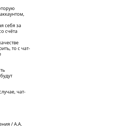
оторую
аккаунтом,
я себя за
со счёта
качестве
ть, то с чат-
е
ть
 будут
лучае, чат-
ния / А.А.