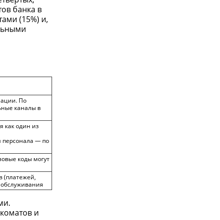
ов банка в
ами (15%) и,
ильными
мации. По
ьные каналы в
 как один из
я персонала — по
зовые коды могут
 (платежей,
 обслуживания
ми.
коматов и