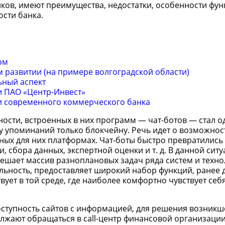
ков, имеют преимущества, недостатки, особенности фун
сти банка.
ом
 развитии (на примере волгоградской области)
ьный аспект
 ПАО «Центр-Инвест»
и современного коммерческого банка
ности, встроенных в них программ — чат-ботов — стал о
слу упоминаний только блокчейну. Речь идет о возможнос
ных для них платформах. Чат-боты быстро превратились
 сбора данных, экспертной оценки и т. д. В данной ситу
решает массив разноплановых задач ряда систем и техно
льность, предоставляет широкий набор функций, ранее 
твует в той среде, где наиболее комфортно чувствует себ
доступность сайтов с информацией, для решения возник
лжают обращаться в call-центр финансовой организации