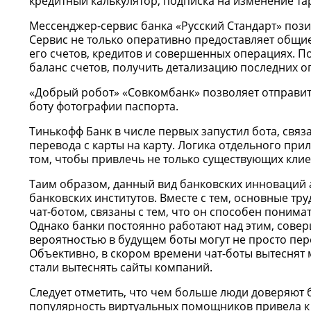
кредитный калькулятор, подписка на изменение та
Мессенджер-сервис банка «Русский Стандарт» пози
Сервис не только оперативно предоставляет общие 
его счетов, кредитов и совершенных операциях. П
баланс счетов, получить детализацию последних оп
«Добрый робот» «Совкомбанк» позволяет отправить
боту фотографии паспорта.
Тинькофф Банк в числе первых запустил бота, св
перевода с карты на карту. Логика отдельного прил
том, чтобы привлечь не только существующих клиен
Таим образом, данный вид банковских инноваций 
банковских институтов. Вместе с тем, основные тр
чат-ботом, связаны с тем, что он способен поним
Однако банки постоянно работают над этим, сове
вероятностью в будущем боты могут не просто переп
Объективно, в скором времени чат-боты вытеснят
стали вытеснять сайты компаний.
Следует отметить, что чем больше люди доверяют б
популярность виртуальных помощников привела к 