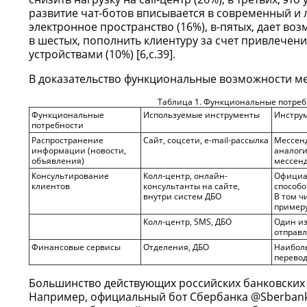
развитие чат-ботов вписывается в современный и 
электронное пространство (16%), в-пятых, дает во
в шестых, пополнить клиентуру за счет привлече
устройствами (10%) [6,c.39].
В доказательство функциональные возможности ме
Таблица 1. Функциональные потре
Функциональные
Используемые инструменты
Инстру
потребности
Распространение
Сайт, соцсети, e-mail-рассылка
Мессенд
информации (новости,
аналоги
объявления)
мессен
Консультирование
Колл-центр, онлайн-
Официал
клиентов
консультанты на сайте,
способо
внутри систем ДБО
В том ч
примеру
Колл-центр, SMS, ДБО
Один из
отправл
Финансовые сервисы
Отделения, ДБО
Наиболь
перевод
Большинство действующих российских банковских
Например, официальный бот Сбербанка @SberbankB