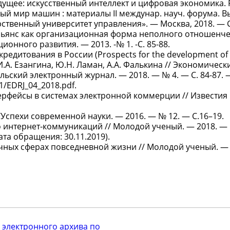
 будущее: искусственный интеллект и цифровая экономика.
й мир машин : материалы II междунар. науч. форума. Вы
рственный университет управления». — Москва, 2018. — C
льянс как организационная форма неполного отношенче
онного развития. — 2013. -№ 1. -С. 85-88.
редитования в России (Prospects for the development of
 И.А. Езангина, Ю.Н. Ламан, А.А. Фалькина // Экономическ
льский электронный журнал. — 2018. — № 4. — C. 84-87.
1/EDRJ_04_2018.pdf.
терфейсы в системах электронной коммерции // Извести
/Успехи современной науки. — 2016. — № 12. — С.16–19.
о интернет-коммуникаций // Молодой ученый. — 2018. — 
дата обращения: 30.11.2019).
ичных сферах повседневной жизни // Молодой ученый. —
 электронного архива по