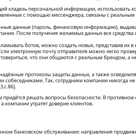
щий кладезь персональной информации, использовать к
равленные с помощью мессенджера, связаны с реальным 
чные данные (пароль, финансовую информацию), выдава
ании. После получения желаемых данных все средства 
ламывать ботов, можно создать новых, представив их в 
сли электронную почту отправителя можно легко провери
стовериться, что они общаются с реальным брендом, а н
 надёжные протоколы защиты данных, а также осведомля
и собеседниками. Так, сотрудники компании никогда не
,c.86].
 придётся решать вопросы безопасности. В противном с
 а компании утратят доверие клиентов.
менном банковском обслуживании: направления продвиже