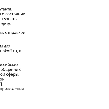
танта.
а о состоянии
т узнать
едиту.
мы, отправкой
м для
nkoff.ru, в
оссийских
и общении с
кой сферы.
кой
].
е приложения