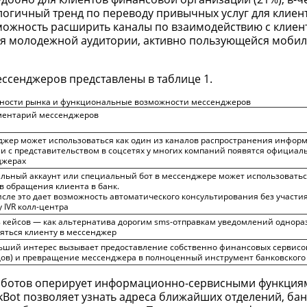
логичный тренд по переводу привычных услуг для клиент
зможность расширить каналы по взаимодействию с клиент
ния молодежной аудитории, активно пользующейся моб
ссенджеров представлены в таблице 1.
бности рынка и функциональные возможности мессенджеров
ментарий мессенджеров
жер может использоваться как один из каналов распространения инфор
и с представительством в соцсетях у многих компаний появятся официал
джерах
ьный аккаунт или специальный бот в мессенджере может использоваться
в обращения клиента в банк.
исле это дает возможность автоматического консультирования без участи
 IVR колл-центра
 кейсов — как альтернатива дорогим sms-отправкам уведомлений однора
яться клиенту в мессенджер
ший интерес вызывает предоставление собственно финансовых сервисов
ов) и превращение мессенджера в полноценный инструмент банковского
 ботов оперирует информационно-сервисными функция
ot позволяет узнать адреса ближайших отделений, бан