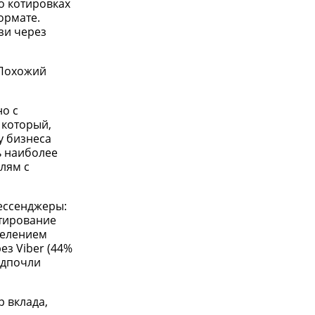
о котировках
ормате.
зи через
 Похожий
о с
 который,
у бизнеса
ь наиболее
лям с
ессенджеры:
стирование
аселением
з Viber (44%
едпочли
р вклада,