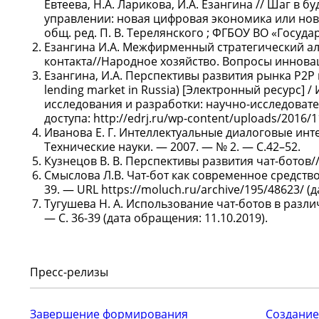
Евтеева, Н.А. Ларикова, И.А. Езангина // Шаг в
управлении: новая цифровая экономика или новы
общ. ред. П. В. Терелянского ; ФГБОУ ВО «Госуда
Езангина И.А. Межфирменный стратегический а
контакта//Народное хозяйство. Вопросы инноваци
Езангина, И.А. Перспективы развития рынка Р2Р к
lending market in Russia) [Электронный ресурс] /
исследования и разработки: научно-исследовате
доступа: http://edrj.ru/wp-content/uploads/2016/1
Иванова Е. Г. Интеллектуальные диалоговые ин
Технические науки. — 2007. — № 2. — С.42–52.
Кузнецов В. В. Перспективы развития чат-ботов/
Смыслова Л.В. Чат-бот как современное средств
39. — URL https://moluch.ru/archive/195/48623/ (
Тугушева Н. А. Использование чат-ботов в разл
— С. 36-39 (дата обращения: 11.10.2019).
Пресс-релизы
Завершение формирования
Создание