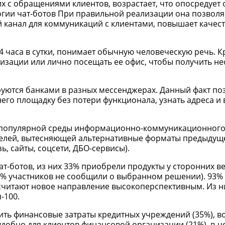
х с обращениями клиентов, возрастает, что опосредует
гии чат-ботов При правильной реализации она позволя
ый канал для коммуникаций с клиентами, повышает качес
24 часа в сутки, понимает обычную человеческую речь. К
анизации или лично посещать ее офис, чтобы получить 
уются банками в разных мессенджерах. Данный факт по
его площадку без потери функционала, узнать адреса и
й популярной среды информационно-коммуникационног
ителей, вытесняющей альтернативные форматы предыдущ
зь, сайты, соцсети, ДБО-сервисы).
т-ботов, из них 33% приобрели продукты у сторонних в
0% участников не сообщили о выбранном решении). 93
считают новое направление высокоперспективным. Из н
-100.
ть финансовые затраты кредитных учреждений (35%), во
то удобно для клиентов финансовой организации (21%), в-ч