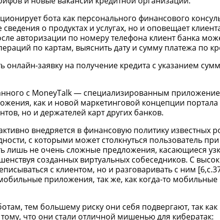
рифов и новые вакансии кредитной организации.
ционирует бота как персонального финансового консуль
сведения о продуктах и услугах, но и оповещает клиент
осле авторизации по номеру телефона клиент банка може
ераций по картам, выяснить дату и сумму платежа по кр
 онлайн-заявку на получение кредита с указанием сум
язанного с MoneyTalk — специализированным приложение
ожения, как и новой маркетинговой концепции портала ti
тов, но и держателей карт других банков.
активно внедряется в финансовую политику известных р
удности, с которыми может столкнуться пользователь пр
ать лишь не очень сложные предложения, касающиеся уз
ршенствуя созданных виртуальных собеседников. С высо
исываться с клиентом, но и разговаривать с ним [6,c.37
 мобильные приложения, так же, как когда-то мобильны
отам, тем большему риску они себя подвергают, так как
тому, что они стали отличной мишенью для кибератак: