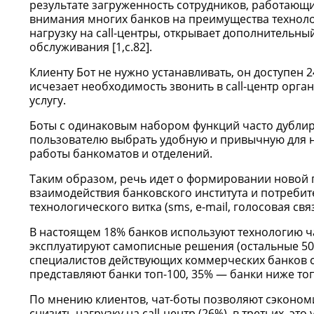
результате загруженность сотрудников, работающи
внимания многих банков на преимущества техноло
нагрузку на call-центры, открывает дополнительн
обслуживания [1,c.82].
Клиенту Бот не нужно устанавливать, он доступен 
исчезает необходимость звонить в call-центр орг
услугу.
Боты с одинаковым набором функций часто дублир
пользователю выбрать удобную и привычную для н
работы банкоматов и отделений.
Таким образом, речь идет о формировании ново
взаимодействия банковского института и потреб
технологического витка (sms, e-mail, голосовая свя
В настоящем 18% банков используют технологию ча
эксплуатируют самописные решения (остальные 5
специалистов действующих коммерческих банков 
представляют банки топ-100, 35% — банки ниже топ
По мнению клиентов, чат-боты позволяют сэкономи
снизить нагрузку на call-центр (26%), в третьих, э