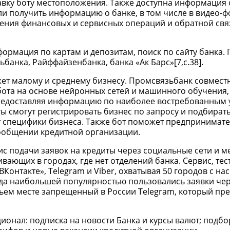
авку боту местоположения. Также доступна информация 
ли получить информацию о банке, в том числе в видео-ф
дения финансовых и сервисных операций и обратной свя
ормация по картам и депозитам, поиск по сайту банка.
нка, Райффайзенбанка, банка «Ак Барс»[7,c.38].
т малому и среднему бизнесу. Промсвязьбанк совместн
ота на основе нейронных сетей и машинного обучения,
редоставляя информацию по наиболее востребованным 
ты смогут регистрировать бизнес по запросу и подбират
 специфики бизнеса. Также бот поможет предпринимате
сообщении кредитной организации.
с подачи заявок на кредиты через социальные сети и м
вающих в городах, где нет отделений банка. Сервис, те
«ВКонтакте», Telegram и Viber, охватывая 50 городов с н
да наибольшей популярностью пользовались заявки чере
етьем месте запрещенный в России Telegram, который пр
ионал: подписка на новости Банка и курсы валют; подбо