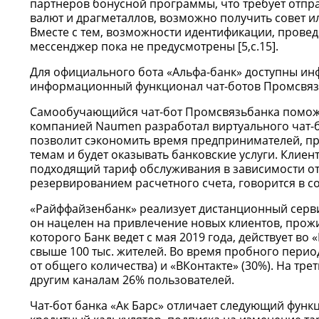
партнеров бонусной программы, что требует отпр
валют и драгметаллов, возможно получить совет и
Вместе с тем, возможности идентификации, прове
мессенджер пока не предусмотрены [5,c.15].
Для официального бота «Альфа-банк» доступны инф
информационный функционал чат-ботов Промсвязьба
Самообучающийся чат-бот Промсвязьбанка поможе
компанией Naumen разработал виртуального чат-б
позволит сэкономить время предпринимателей, п
темам и будет оказывать банковские услуги. Клиен
подходящий тариф обслуживания в зависимости от
резервированием расчетного счета, говорится в 
«Райффайзенбанк» реализует дистанционный серви
он нацелен на привлечение новых клиентов, прожи
которого Банк ведет с мая 2019 года, действует во 
свыше 100 тыс. жителей. Во время пробного перио
от общего количества) и «ВКонтакте» (30%). На тр
другим каналам 26% пользователей.
Чат-бот банка «Ак Барс» отличает следующий функц