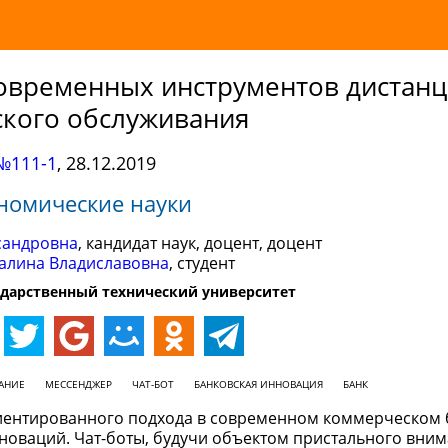
современных инструментов дистан
ского обслуживания
№111-1
,
28.12.2019
номические науки
сандровна
, кандидат наук, доцент, доцент
Залина Владиславовна
, студент
ударственный технический университет
АНИЕ
МЕССЕНДЖЕР
ЧАТ-БОТ
БАНКОВСКАЯ ИННОВАЦИЯ
БАНК
риентированного подхода в современном коммерческом 
новаций. Чат-боты, будучи объектом пристального вним