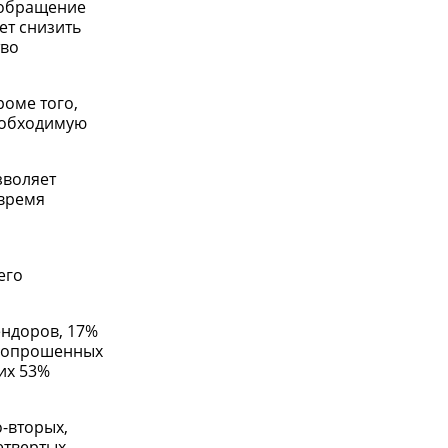
 обращение
ет снизить
тво
роме того,
необходимую
зволяет
 время
о
его
ендоров, 17%
% опрошенных
их 53%
-вторых,
етвертых,