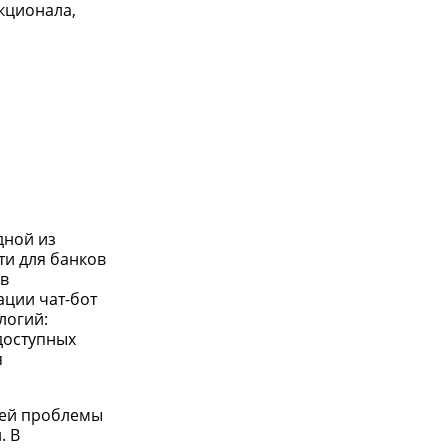
кционала,
дной из
ти для банков
 в
ации чат-бот
логий:
доступных
я
шей проблемы
. В