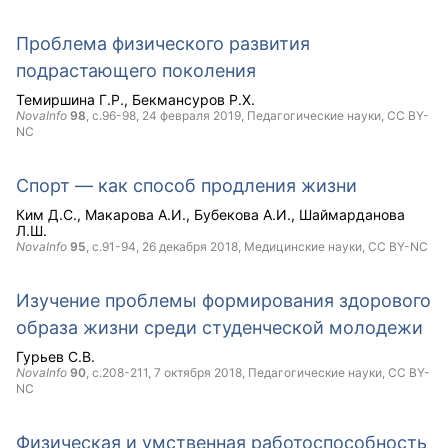
Проблема физического развития
подрастающего поколения
Темиршина Г.Р.
Бекмансуров Р.Х.
NovaInfo
98
, с.96-98,
24 февраля 2019
, Педагогические науки,
CC BY-
NC
Спорт — как способ продления жизни
Ким Д.С.
Макарова А.И.
Бубекова А.И.
Шаймарданова
Л.Ш.
NovaInfo
95
, с.91-94,
26 декабря 2018
, Медицинские науки,
CC BY-NC
Изучение проблемы формирования здорового
образа жизни среди студенческой молодежи
Гурьев С.В.
NovaInfo
90
, с.208-211,
7 октября 2018
, Педагогические науки,
CC BY-
NC
Физическая и умственная работоспособность