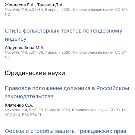
Жиндеева Е.А.
Тананян Д.А.
NovaInfo
114
, с.32-34,
6 апреля 2020
, Филологические науки,
CC BY-
NC
Стиль фольклорных текстов по гендерному
индексу
Абдувахабова М.А.
NovaInfo
114
, с.34-36,
7 апреля 2020
, Филологические науки,
CC BY-
NC
Юридические науки
Правовое положение должника в Российском
законодательстве
Клятенко С.А.
NovaInfo
114
, с.36-38,
18 марта 2020
, Юридические науки,
CC BY-NC
,
УДК 340, ББК 67.021
Формы и способы защиты гражданских прав