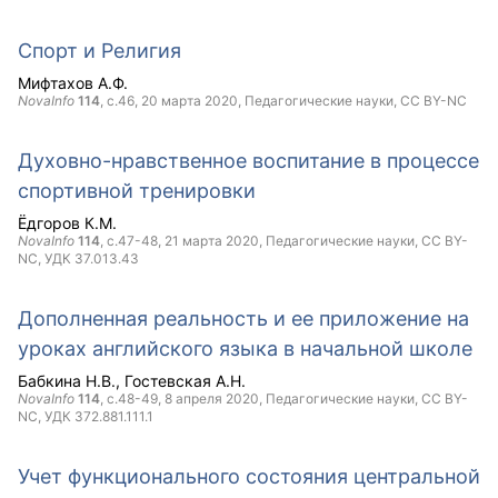
Спорт и Религия
Мифтахов А.Ф.
NovaInfo
114
, с.46,
20 марта 2020
, Педагогические науки,
CC BY-NC
Духовно-нравственное воспитание в процессе
спортивной тренировки
Ёдгоров К.М.
NovaInfo
114
, с.47-48,
21 марта 2020
, Педагогические науки,
CC BY-
NC
, УДК 37.013.43
Дополненная реальность и ее приложение на
уроках английского языка в начальной школе
Бабкина Н.В.
Гостевская А.Н.
NovaInfo
114
, с.48-49,
8 апреля 2020
, Педагогические науки,
CC BY-
NC
, УДК 372.881.111.1
Учет функционального состояния центральной