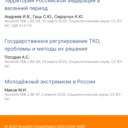
территории Российской Федерации в
весенний период
Андреев И.В.
Гаць С.Ю.
Сидорчук К.Ю.
NovaInfo
114
, с.62-64,
20 марта 2020
, Социологические науки,
CC BY-
NC
, УДК 314.174
Государственное регулирование ТКО,
проблемы и методы их решения
Погодин А.С.
NovaInfo
114
, с.64-65,
23 марта 2020
, Социологические науки,
CC BY-
NC
Молодёжный экстремизм в России
Маков М.И.
NovaInfo
114
, с.66-67,
2 апреля 2020
, Социологические науки,
CC BY-
NC
©
2023
NovaInfo
(«НоваИнфо»)
ISSN
2308-3689