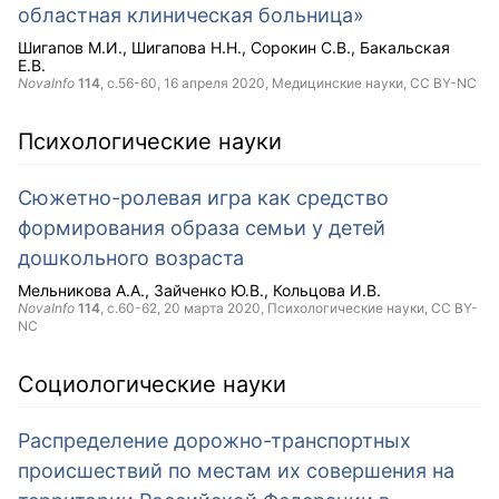
областная клиническая больница»
Шигапов М.И.
Шигапова Н.Н.
Сорокин С.В.
Бакальская
Е.В.
NovaInfo
114
, с.56-60,
16 апреля 2020
, Медицинские науки,
CC BY-NC
Психологические науки
Сюжетно-ролевая игра как средство
формирования образа семьи у детей
дошкольного возраста
Мельникова А.А.
Зайченко Ю.В.
Кольцова И.В.
NovaInfo
114
, с.60-62,
20 марта 2020
, Психологические науки,
CC BY-
NC
Социологические науки
Распределение дорожно-транспортных
происшествий по местам их совершения на