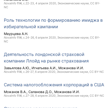
NovaInfo
114
, с.22-23,
4 апреля 2020
, Экономические науки,
CC BY-
NC
Роль технологии по формированию имиджа в
избирательной кампании
Маурцева А.Н.
NovaInfo
114
, с.24-26,
6 апреля 2020
, Экономические науки,
CC BY-
NC
Деятельность лондонской страховой
компании Ллойд на рынке страхования
Завьялова А.Ю.
Игнатьева А.И.
Можанова И.И.
NovaInfo
114
, с.26-27,
6 апреля 2020
, Экономические науки,
CC BY-NC
Система налогообложения корпораций в США
Можанов В.А.
Саланова Д.О.
Можанова И.И.
NovaInfo
114
, с.27-28,
6 апреля 2020
, Экономические науки,
CC BY-NC