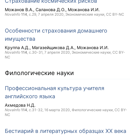
Страхование космических рисков
Можанов В.А.
Саланова Д.О.
Можанова И.И.
NovaInfo
114
, с.29,
7 апреля 2020
, Экономические науки,
CC BY-NC
Особенности страхования домашнего
имущества
Круппа А.Д.
Магазейщикова Д.А.
Можанова И.И.
NovaInfo
114
, с.30-31,
7 апреля 2020
, Экономические науки,
CC BY-
NC
Филологические науки
Профессиональная культура учителя
английского языка
Ахмедова Н.Д.
NovaInfo
114
, с.31-32,
16 марта 2020
, Филологические науки,
CC BY-
NC
Бестиарий в литературных образцах ХХ века