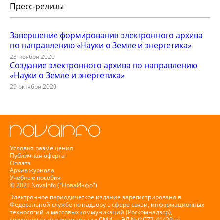
Пресс-релизы
Завершение формирования электронного архива
по направлению «Науки о Земле и энергетика»
23 ноября 2020
Создание электронного архива по направлению
«Науки о Земле и энергетика»
29 октября 2020
Условия размещения
Публичная оферта
Оплата
Архив журнала
Учебные пособия
© 2021 NovaInfo ("НоваИнфо")
Электронное периодическое издание зарегистрировано в
Федеральной службе по надзору в сфере связи, информационных
технологий и массовых коммуникаций (Роскомнадзор),
свидетельство о регистрации СМИ — ЭЛ № ФС77-41429 от