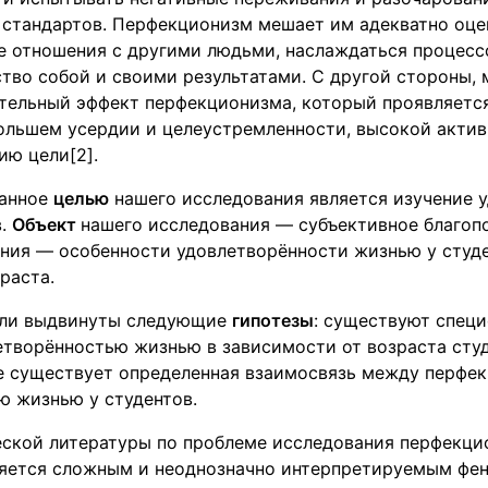
 стандартов. Перфекционизм мешает им адекватно оце
е отношения с другими людьми, наслаждаться процессо
тво собой и своими результатами. С другой стороны,
тельный эффект перфекционизма, который проявляетс
большем усердии и целеустремленности, высокой акти
ию цели[2].
занное
целью
нашего исследования является изучение 
в.
Объект
нашего исследования — субъективное благоп
ния — особенности удовлетворённости жизнью у студе
раста.
ыли выдвинуты следующие
гипотезы
: существуют спец
етворённостью жизнью в зависимости от возраста студ
же существует определенная взаимосвязь между перфе
ю жизнью у студентов.
еской литературы по проблеме исследования перфекцио
яется сложным и неоднозначно интерпретируемым фен