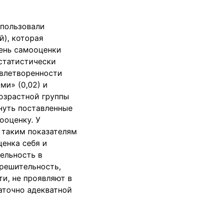
пользовали
й), которая
ень самооценки
 статистически
овлетворенности
и» (0,02) и
возрастной группы
нуть поставленные
ооценку. У
о таким показателям
ценка себя и
тельность в
решительность,
ти, не проявляют в
таточно адекватной