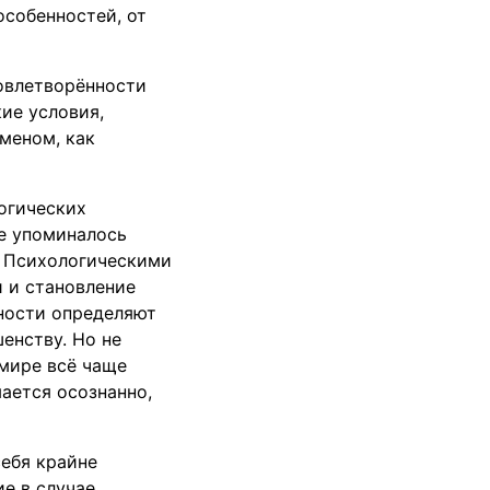
особенностей, от
овлетворённости
ие условия,
меном, как
огических
е упоминалось
. Психологическими
 и становление
рности определяют
енству. Но не
мире всё чаще
ается осознанно,
ебя крайне
е в случае