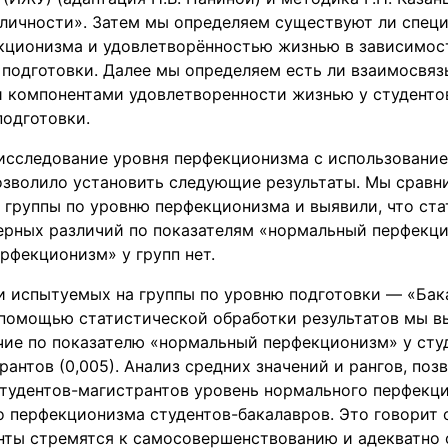
личности». Затем мы определяем существуют ли спец
кционизма и удовлетворённостью жизнью в зависимост
 подготовки. Далее мы определяем есть ли взаимосвя
 компонентами удовлетворенности жизнью у студентов
подготовки.
исследование уровня перфекционизма с использовани
позволило установить следующие результаты. Мы сравн
 группы по уровню перфекционизма и выявили, что ст
ерных различий по показателям «нормальный перфекц
рфекционизм» у групп нет.
и испытуемых на группы по уровню подготовки — «Бак
 помощью статистической обработки результатов мы в
чие по показателю «нормальный перфекционизм» у сту
рантов (0,005). Анализ средних значений и рангов, поз
 студентов-магистрантов уровень нормального перфек
 перфекционизма студентов-бакалавров. Это говорит о
нты стремятся к самосовершенствованию и адекватно 