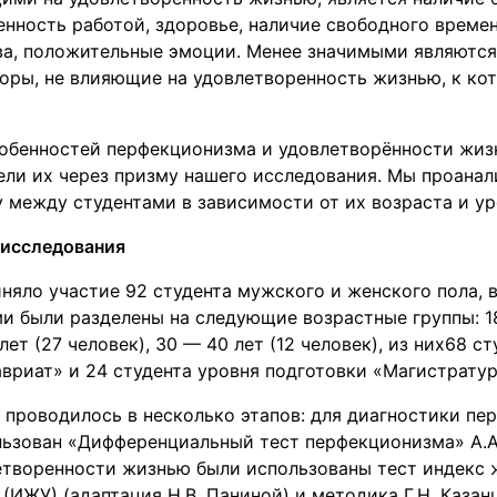
енность работой, здоровье, наличие свободного времен
ва, положительные эмоции. Менее значимыми являютс
торы, не влияющие на удовлетворенность жизнью, к ко
собенностей перфекционизма и удовлетворённости жизн
ели их через призму нашего исследования. Мы проана
между студентами в зависимости от их возраста и ур
 исследования
няло участие 92 студента мужского и женского пола, в
ми были разделены на следующие возрастные группы: 1
лет (27 человек), 30 — 40 лет (12 человек), из них68 с
вриат» и 24 студента уровня подготовки «Магистратур
 проводилось в несколько этапов: для диагностики пе
льзован «Дифференциальный тест перфекционизма» А.А
етворенности жизнью были использованы тест индекс 
(ИЖУ) (адаптация Н.В. Паниной) и методика Г.Н. Каза