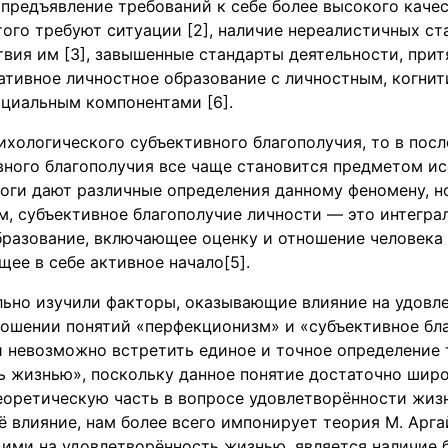
предъявление требований к себе более высокого каче
того требуют ситуации [2], наличие нереалистичных ст
вия им [3], завышенные стандарты деятельности, прит
ративное личностное образование с личностным, когнит
оциальным компонентами [6].
ихологического субъективного благополучия, то в пос
вного благополучия все чаще становится предметом и
оги дают различные определения данному феномену, н
м, субъективное благополучие личности — это интегра
бразование, включающее оценку и отношение человека 
щее в себе активное начало[5].
льно изучили факторы, оказывающие влияние на удовл
ношении понятий «перфекционизм» и «субъективное бла
и невозможно встретить единое и точное определение
ь жизнью», поскольку данное понятие достаточно широ
еоретическую часть в вопросе удовлетворённости жиз
 влияние, нам более всего импонирует теория М. Аргай
ими на удовлетворённость жизнью, является наличие 