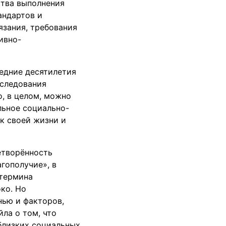
ства выполнения
андартов и
язания, требования
ивно-
ледние десятилетия
сследования
о, в целом, можно
льное социально-
к своей жизни и
етворённость
гополучие», в
 термина
ко. Но
нью и факторов,
ла о том, что
близких социальных