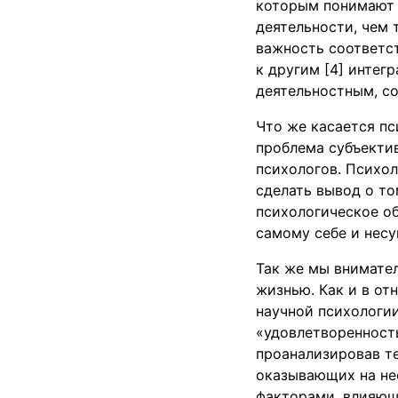
которым понимают 
деятельности, чем 
важность соответст
к другим [4] интег
деятельностным, с
Что же касается пс
проблема субъекти
психологов. Психол
сделать вывод о то
психологическое о
самому себе и несу
Так же мы внимате
жизнью. Как и в от
научной психологи
«удовлетворенност
проанализировав т
оказывающих на неё
факторами, влияющ