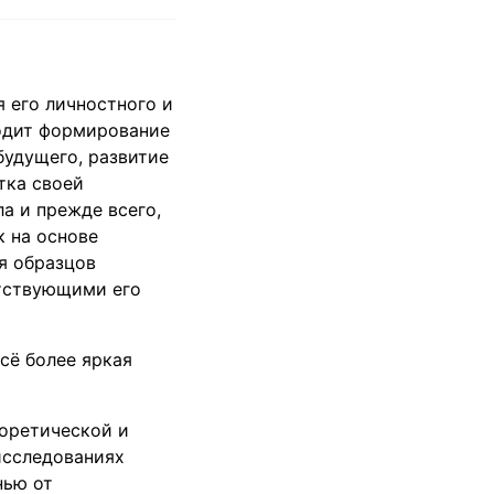
М
 его личностного и
ходит формирование
будущего, развитие
тка своей
а и прежде всего,
к на основе
я образцов
етствующими его
сё более яркая
оретической и
исследованиях
нью от