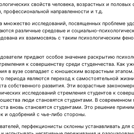
логических свойств человека, возрастных и половых 
, профессиональной направленности и т.д.
на множество исследований, посвященных проблеме уд
ваются различные средовые и социально-психологическ
едована их взаимосвязь с таким психологическим фено
дователи придают особое значение раскрытию психол
тремления к совершенству среди студенчества. Как уж
ения в вузе совпадает с юношеским возрастным этапом
го периода являются переход к самостоятельной жизни
кта собственного развития. Эти возрастные закономе
ических исследований стремления студентов к соверш
ношества люди становятся студентами. В современном 
ста вновь становятся студентами. Это решение приним
ок и одобрений с чье-либо стороны.
вателей, перфекционисты склонны устанавливать для с
 и испытывать негативные переживания и разочаровани