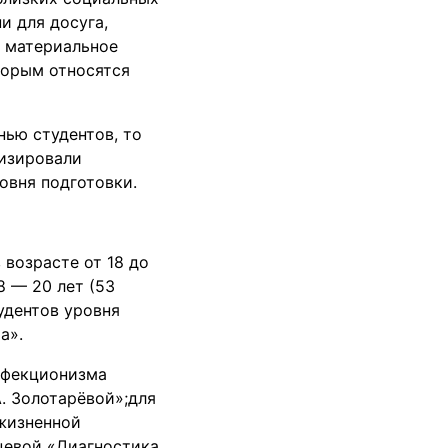
и для досуга,
я материальное
торым относятся
ью студентов, то
лизировали
овня подготовки.
 возрасте от 18 до
8 — 20 лет (53
тудентов уровня
а».
рфекционизма
. Золотарёвой»;для
жизненной
нцевой «Диагностика