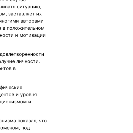
нивать ситуацию,
м, заставляет их
 многими авторами
я в положительном
вности и мотивации
удовлетворенности
олучие личности.
нтов в
ифические
ентов и уровня
кционизмом и
низма показал, что
оменом, под