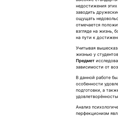
недостижения этих
заводить дружески
ощущать недовольс
отмечается положи
взгляде на жизнь, 
на пути к достижен
Учитывая вышеска
жизнью у студенто
Предмет
исследова
зависимости от воз
В данной работе б
особенности удовл
подготовки, а так
удовлетворённость
Анализ психологич
перфекционизм явл