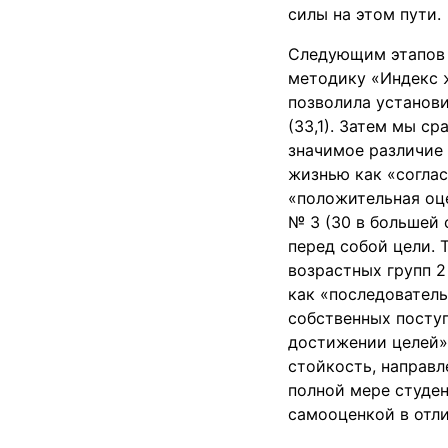
силы на этом пути.
Следующим этапов 
методику «Индекс ж
позволила установ
(33,1). Затем мы с
значимое различие 
жизнью как «согла
«положительная оце
№ 3 (30 в большей 
перед собой цели. 
возрастных групп 2
как «последователь
собственных поступ
достижении целей»
стойкость, направл
полной мере студен
самооценкой в отли