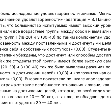
было исследование удовлетворённости жизнью. Мы ис
изненной удовлетворенности» (адаптация Н.В. Панино
ить, что большинство испытуемых имеют высокий уров
равнили все возрастные группы между собой и выявили
у групп 1 (18-20) и 3 (30-40) по таким компонентам уд
сованность между поставленными и достигнутыми целям
нка себя и собственных поступков» (0,00). Студенты 
степени убеждены, что достигнут или способны достиг
Так же студенты этой группы имеют более высокую сам
 (20-30) и 3 (30-40) так же были выявлены различия п
ность в достижении целей» (0,03) и «положительная о
ков» (0,00). Высокие показатели по шкале «последова
 отражают такие особенности отношения к жизни, как 
енные на достижение целей, которые, по всей видимос
ты в возрасте 20 — 30 лет, а так же, не обладают дос
чии от студентов 30 — 40 лет.