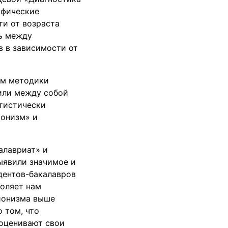
ифические
и от возраста
зь между
 в зависимости от
ем методики
или между собой
атистически
ионизм» и
алавриат» и
ыявили значимое и
дентов-бакалавров
воляет нам
ционизма выше
 том, что
оценивают свои