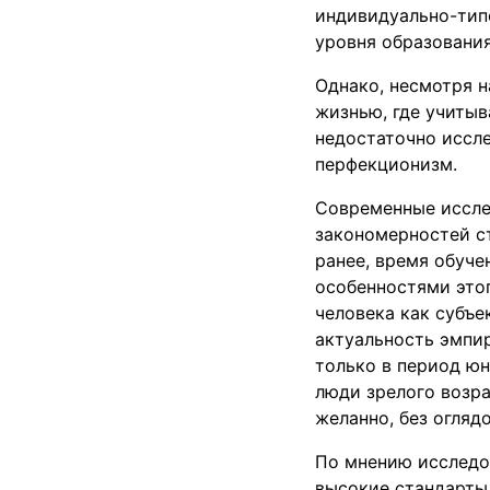
индивидуально-типо
уровня образования
Однако, несмотря 
жизнью, где учиты
недостаточно иссл
перфекционизм.
Современные иссле
закономерностей с
ранее, время обуч
особенностями это
человека как субъе
актуальность эмпир
только в период ю
люди зрелого возра
желанно, без огляд
По мнению исследо
высокие стандарты