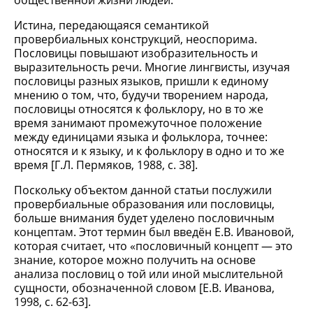
общественной жизни людей.
Истина, передающаяся семантикой
провербиальных конструкций, неоспорима.
Пословицы повышают изобразительность и
выразительность речи. Многие лингвисты, изучая
пословицы разных языков, пришли к единому
мнению о том, что, будучи творением народа,
пословицы относятся к фольклору, но в то же
время занимают промежуточное положение
между единицами языка и фольклора, точнее:
относятся и к языку, и к фольклору в одно и то же
время [Г.Л. Пермяков, 1988, с. 38].
Поскольку объектом данной статьи послужили
провербиальные образования или пословицы,
больше внимания будет уделено пословичным
концептам. Этот термин был введён Е.В. Ивановой,
которая считает, что «пословичный концепт — это
знание, которое можно получить на основе
анализа пословиц о той или иной мыслительной
сущности, обозначенной словом [Е.В. Иванова,
1998, с. 62-63].