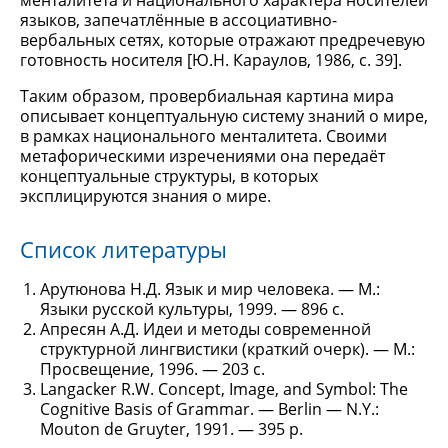
менталитета и национального характера носителей
языков, запечатлённые в ассоциативно-
вербальных сетях, которые отражают предречевую
готовность носителя [Ю.Н. Караулов, 1986, с. 39].
Таким образом, провербиальная картина мира
описывает концептуальную систему знаний о мире,
в рамках национального менталитета. Своими
метафорическими изречениями она передаёт
концептуальные структуры, в которых
эксплицируются знания о мире.
Список литературы
Арутюнова Н.Д. Язык и мир человека. — М.:
Языки русской культуры, 1999. — 896 с.
Апресян А.Д. Идеи и методы современной
структурной лингвистики (краткий очерк). — М.:
Просвещение, 1996. — 203 с.
Langacker R.W. Concept, Image, and Symbol: The
Cognitive Basis of Grammar. — Berlin — N.Y.:
Mouton de Gruyter, 1991. — 395 p.