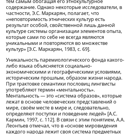
тем самым обогащая его этнокультурное
содержание. Однако некоторые исследователи, в
частности, Э.С. Маркарян, полагает, что
«неповторимость этнических культур есть
результат особой, свойственной лишь данной
культуре системы организации элементов опыта,
которые сами по себе не всегда являются
уникальными и повторяются во множестве
культур» [Э.С. Маркарян, 1983, с. 69].
Уникальность паремиологического фонда какого-
либо языка объясняется социально-
экономическими и географическими условиями,
историческим прошлым, образом жизни народа.
При трактовке семантики пословиц лингвисты
употребляют термин «ментальность».
Ментальность — это «система образов», которые
лежат в основе человеческих представлений о
мире, своём месте в мире и, следовательно,
определяют поступки и поведение людей» [А.С.
Кармин, 1997, с. 112]. В связи с этим понятием, А.А.
Леонтьев отмечал, что в «основе мировидения
каждого народа лежит своя система предметных