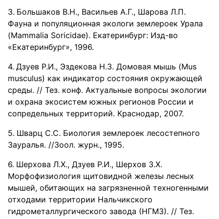
Большаков В.Н., Васильев А.Г., Шарова Л.П.
Фауна и популяционная экологи землероек Урала
(Mammalia Soricidae). Екатеринбург: Изд-во
«Екатеринбург», 1996.
Дзуев Р.И., Эздекова Н.З. Домовая мышь (Mus
musculus) как индикатор состояния окружающей
среды. // Тез. конф. Актуальные вопросы экологии
и охрана экосистем южных регионов России и
сопредельных территорий. Краснодар, 2007.
Шварц С.С. Биология землероек лесостепного
Зауралья. //Зоол. журн., 1995.
Шерхова Л.Х., Дзуев Р.И., Шерхов З.Х.
Морфофизиология щитовидной железы лесных
мышей, обитающих на загрязненной техногенными
отходами территории Нальчикского
гидрометаллургического завода (НГМЗ). // Тез.