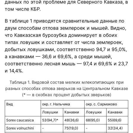
данных по этой проблеме для Северного Кавказа, в
том числе КБР.
В таблице 1 приводятся сравнительные данные по
двум способам отлова землероек и мышей. Видно,
что Кавказская бурозубка доминирует в обоих
типах ловушек и составляет от числа землероек,
добытых ловушками, соответственно 94,7 и 95,0%,
а канавками — 36,6 и 69,6%, а среди мышей,
соответственно лесная мышь — 97,4 и 69,6% и 23,7
и 14,4%.
Видовой состав мелких млекопитающих при
разных способах отлова зверьков на Центральном Кавказе
(* — в скобках процент добытых зверьков)
Вид
окр. г. Нальчика
окр. с. Сармаково
Ловушки
Канавки
Ловушки
Канавки
Sorex caucasica
53(94,7)*
48(36,6)
68(95,0)
55(69,6)
Sorex volnuchini
-
75(19,0)
-
32(34,4)