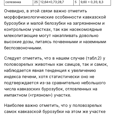
селезенка
25
12,64±0,73;28,7
5
9,60 + 0,35; 8,3
Очевидно, в этой связи важно отметить
морфофизиологические особенности кавказской
бурозубки и малой белозубки на загрязненном и
контрольном участках, так как насекомоядные
млекопитающие могут накапливать довольно
высокие дозы, питаясь почвенными и наземными
беспозвоночными.
Следует отметить, что в нашем случае (табл.2) у
половозрелых животных как самцов, так и самок,
наблюдается явная тенденция к увеличению
индекса печени, хотя статистически оно не
подтверждается из-за сравнительно небольшого
числа кавказских бурозубок, отловленных на
импактном («грязном») участке.
Наиболее важно отметить, что у половозрелых
самок кавказской бурозубки на этом же участке