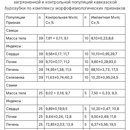
загрязненной и контрольной популяций кавказской
бурозубки по комплексу морфофизиологических признаков
Популяции
п
Контрольная M±m;
п
Импактная M±m;
Признак
Cv,%
Cv,%
Самцы
Масса тела
39
7,91 + 0,11; 9,1
10
8,10±0,23;8,6
Индексы :
Сердце
39
9,56±0,17; 11,7
10
10,10±0,95;29,7
Почки
39
9,70±0,17; 11,2
10
9,60±0,28;93,0
Печень
39
74,95±1,38; 11,5
10
68,10±3,73; 17,3
Селезенка
39
11,43±0,74;40,3
10
10,20±0,95;24,5
Самки
Масса тела
25
8,02 + 0,16; 9,7
5
7,50 + 0,33; 9,3.
Индексы :
Сердце
25
9,89±0,19;9,5
5
10,20+0,47; 10,8
Почки
25
9,44±0,24; 12,8
5
9,50±0,49; 11,6
Печень
25
72,85±2,03; 13,9
5
6,37±5,56; 19,5