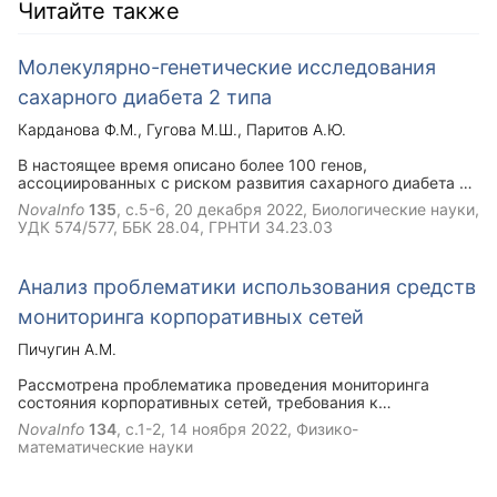
Читайте также
Молекулярно-генетические исследования
сахарного диабета 2 типа
Карданова Ф.М.
Гугова М.Ш.
Паритов А.Ю.
В настоящее время описано более 100 генов,
ассоциированных с риском развития сахарного диабета 2
типа (СД2). В работе приведен список генов, связанных с
NovaInfo
135
, с.5-6,
20 декабря 2022
, Биологические науки,
развитием СД2, однако для многих генов точные
УДК 574/577, ББК 28.04, ГРНТИ 34.23.03
молекулярные механизмы участия в патогенезе СД2
окончательно не установлены.
Анализ проблематики использования средств
мониторинга корпоративных сетей
Пичугин А.М.
Рассмотрена проблематика проведения мониторинга
состояния корпоративных сетей, требования к
использованию программных и аппаратных средств, а
NovaInfo
134
, с.1-2,
14 ноября 2022
, Физико-
также результаты, формируемые в системе,
математические науки
проанализирована применимость систем автоматизации в
работе администраторов.