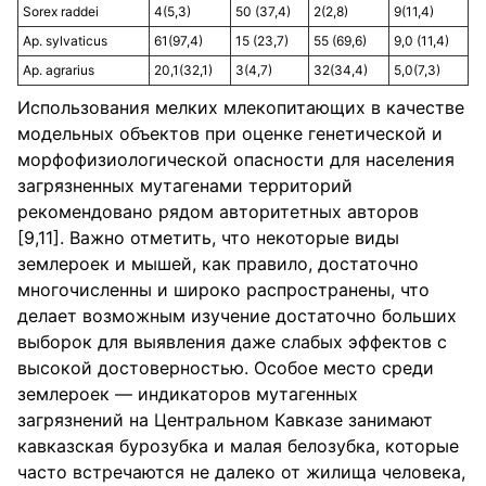
Sorex raddei
4(5,3)
50 (37,4)
2(2,8)
9(11,4)
Ap. sylvaticus
61(97,4)
15 (23,7)
55 (69,6)
9,0 (11,4)
Ap. agrarius
20,1(32,1)
3(4,7)
32(34,4)
5,0(7,3)
Использования мелких млекопитающих в качестве
модельных объектов при оценке генетической и
морфофизиологической опасности для населения
загрязненных мутагенами территорий
рекомендовано рядом авторитетных авторов
[9,11]. Важно отметить, что некоторые виды
землероек и мышей, как правило, достаточно
многочисленны и широко распространены, что
делает возможным изучение достаточно больших
выборок для выявления даже слабых эффектов с
высокой достоверностью. Особое место среди
землероек — индикаторов мутагенных
загрязнений на Центральном Кавказе занимают
кавказская бурозубка и малая белозубка, которые
часто встречаются не далеко от жилища человека,