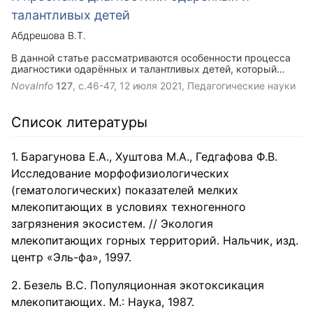
талантливых детей
Абдрешова В.Т.
В данной статье рассматриваются особенности процесса
диагностики одарённых и талантливых детей, который
является долгосрочным процессом, тесно связанный с
NovaInfo
127
, с.46-47,
12 июля 2021
, Педагогические науки
анализом развития конкретного ребенка
Список литературы
Барагунова Е.А., Хуштова М.А., Гедгафова Ф.В.
Исследование морфофизиологических
(гематологических) показателей мелких
млекопитающих в условиях техногенного
загрязнения экосистем. // Экология
млекопитающих горных территорий. Нальчик, изд.
центр «Эль-фа», 1997.
Безель B.C. Популяционная экотоксикация
млекопитающих. М.: Наука, 1987.