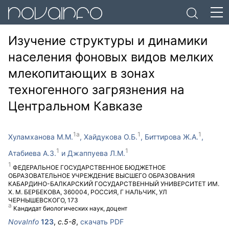
Изучение структуры и динамики
населения фоновых видов мелких
млекопитающих в зонах
техногенного загрязнения на
Центральном Кавказе
Хуламханова М.М.
Хайдукова О.Б.
Биттирова Ж.А.
Атабиева А.З.
Джаппуева Л.М.
ФЕДЕРАЛЬНОЕ ГОСУДАРСТВЕННОЕ БЮДЖЕТНОЕ
ОБРАЗОВАТЕЛЬНОЕ УЧРЕЖДЕНИЕ ВЫСШЕГО ОБРАЗОВАНИЯ
КАБАРДИНО-БАЛКАРСКИЙ ГОСУДАРСТВЕННЫЙ УНИВЕРСИТЕТ ИМ.
Х. М. БЕРБЕКОВА
,
360004
,
РОССИЯ
,
Г НАЛЬЧИК
,
УЛ
ЧЕРНЫШЕВСКОГО, 173
Кандидат биологических наук, доцент
NovaInfo
123
,
с.
5-8
,
скачать PDF