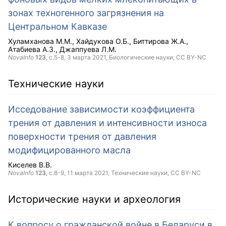
зонах техногенного загрязнения на
Центральном Кавказе
Хуламханова М.М.
Хайдукова О.Б.
Биттирова Ж.А.
Атабиева А.З.
Джаппуева Л.М.
NovaInfo
123
, с.5-8,
3 марта 2021
, Биологические науки,
CC BY-NC
Технические науки
Исседование зависимости коэффициента
трения от давления и интенсивности износа
поверхности трения от давления
модифицированного масла
Киселев В.В.
NovaInfo
123
, с.8-9,
11 марта 2021
, Технические науки,
CC BY-NC
Исторические науки и археология
К вопросу о гражданской войне в Беларуси в