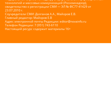
технологий и массовых коммуникаций (Роскомнадзор),
свидетельство о регистрации СМИ — ЭЛ № ФС77-41429 от
23.07.2010 г.
Соучредители СМИ: Долганов А.А., Майоров Е.В.
Главный редактор: Майоров Е.В
Адрес электронной почты Редакции:
editor@novainfo.ru
Телефон Редакции: 7 (951) 743-6110
Настоящий ресурс содержит материалы 16+