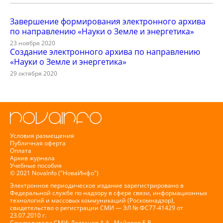
Завершение формирования электронного архива
по направлению «Науки о Земле и энергетика»
23 ноября 2020
Создание электронного архива по направлению
«Науки о Земле и энергетика»
29 октября 2020
Условия размещения
Публичная оферта
Оплата
Архив журнала
Учебные пособия
© 2021 NovaInfo ("НоваИнфо")
Электронное периодическое издание зарегистрировано в
Федеральной службе по надзору в сфере связи, информационных
технологий и массовых коммуникаций (Роскомнадзор),
свидетельство о регистрации СМИ — ЭЛ № ФС77-41429 от
23.07.2010 г.
Соучредители СМИ: Долганов А.А., Майоров Е.В.