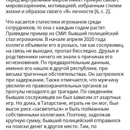
мировоззрением, мотивацией, избранным стилем
жизни и образом своего «Я» личности [6, с. 2].
Что касается статистики игроманов среди
сотрудников, то она с каждым годом растет.
Приведем пример из СМИ: бывший полицейский
стал игроманом. В начале апреля 2020 года
коллеги объявили его в розыск, так как сослуживец
на связь не выходил, пропал бесследно. Друзья и
родственники ничего не знали о причинах его
исчезновения. По предварительным данным,
именно его нашли в другой республике, при
весьма трагичных обстоятельствах. Он застрелился
при задержании. Также отмечается, что мужчину
уволили из правоохранительных органов за
прогулы незадолго до трагедии. По сведениям
бывших сослуживцев он был зависим от азартных
игр. Но дома, в Татарстане, играть не он мог, был
высок риск «засветиться» и быть пойманным
собственными коллегами. Поэтому, задолжав
крупную сумму, бывший полицейский отправился
на поиски денег в другое место. Там, по