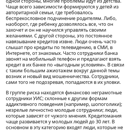
одной стороны, многие проблемы идут из детства.
Чаще всего зависимости формируются у детей из
авторитарной семьи, где требовалось
беспрекословное подчинение родителям. Либо,
наоборот, где ребенку дозволялось все, что он
захочет и он не научился управлять своими
желаниями. С другой стороны, это постоянное
навязывание кредитов извне. Люди очень часто
слышат про кредиты по телевидению, в СМИ, в
Интернете, от знакомых. Часто сотрудники банка
звонят на мобильный телефон и предлагают взять
кредит в их банке по «выгодным условиям». В связи
с таким большим ажиотажем вокруг данной темы
возник и новый вид мошенничества. Сотрудники,
сами того не подозревая, попадаются в их уловки.
В группе риска находятся финансово неграмотные
сотрудники УИС; склонные к другим формам
аддиктивного поведения (например, шопоголики);
незрелые личностно молодые сотрудники; люди,
которые зависят от чужого мнения. Кредитомания
чаще развивается у молодых людей до 30 лет. В
основном в эту категорию входят люди, которые не