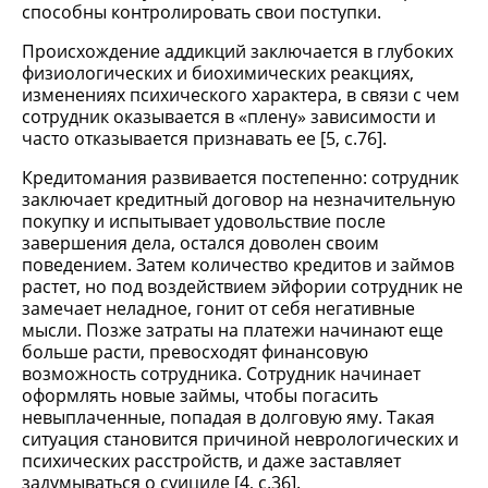
способны контролировать свои поступки.
Происхождение аддикций заключается в глубоких
физиологических и биохимических реакциях,
изменениях психического характера, в связи с чем
сотрудник оказывается в «плену» зависимости и
часто отказывается признавать ее [5, c.76].
Кредитомания развивается постепенно: сотрудник
заключает кредитный договор на незначительную
покупку и испытывает удовольствие после
завершения дела, остался доволен своим
поведением. Затем количество кредитов и займов
растет, но под воздействием эйфории сотрудник не
замечает неладное, гонит от себя негативные
мысли. Позже затраты на платежи начинают еще
больше расти, превосходят финансовую
возможность сотрудника. Сотрудник начинает
оформлять новые займы, чтобы погасить
невыплаченные, попадая в долговую яму. Такая
ситуация становится причиной неврологических и
психических расстройств, и даже заставляет
задумываться о суициде [4, c.36].