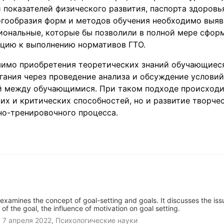
 показателей физического развития, паспорта здоровья 
ногообразия форм и методов обучения необходимо выяв
иональные, которые бы позволили в полной мере сфор
цию к выполнению нормативов ГТО.
мимо приобретения теоретических знаний обучающиес
гания через проведение анализа и обсуждение услови
й между обучающимися. При таком подходе происходи
их и критических способностей, но и развитие творче
но-тренировочного процесса.
r examines the concept of goal-setting and goals. It discusses the iss
t of the goal, the influence of motivation on goal setting.
,
7 апреля 2022
, Психологические науки