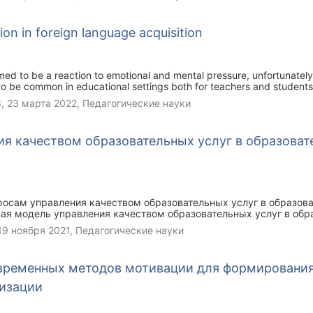
ion in foreign language acquisition
emed to be a reaction to emotional and mental pressure, unfortunately,
o be common in educational settings both for teachers and students
ts impact, this paper has intended to put the main question for discuss
3,
23 марта 2022
, Педагогические науки
es on the example of universities of philological direction”. Additional
tions of stress to student’s abilities as well as it is meant to consid
ugh anxiety whilst language acquisition. Moreover, motivation and th
я качеством образовательных услуг в образоват
stress are widely discussed abased on the questionnaire results as 
росам управления качеством образовательных услуг в образова
ая модель управления качеством образовательных услуг в обр
оненты.
19 ноября 2021
, Педагогические науки
временных методов мотивации для формировани
низации