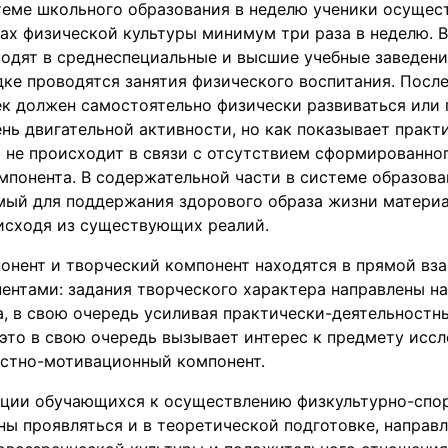
стеме школьного образования в неделю ученики осущес
ках физической культуры минимум три раза в неделю.
дят в среднеспециальные и высшие учебные заведения
ке проводятся занятия физического воспитания. Посл
ек должен самостоятельно физически развиваться или
ь двигательной активности, но как показывает практи
 не происходит в связи с отсутствием сформированно
мпонента. В содержательной части в системе образов
мый для поддержания здорового образа жизни материа
 исходя из существующих реалий.
онент и творческий компонент находятся в прямой вз
ентами: задания творческого характера направлены н
, в свою очередь усиливая практически-деятельностн
это в свою очередь вызывает интерес к предмету иссл
стно-мотивационный компонент.
ции обучающихся к осуществлению физкультурно-спо
ы проявляться и в теоретической подготовке, направл