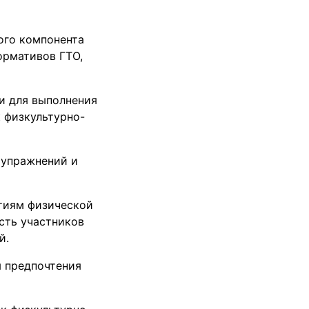
ого компонента
ормативов ГТО,
ти для выполнения
 физкультурно-
 упражнений и
тиям физической
сть участников
й.
я предпочтения