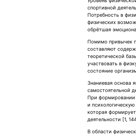
Уровень физическо
спортивной деятель
Потребность в физи
физических возмож
обрётшая эмоциона
Помимо привычек п
составляют содержа
теоретической баз
участвовать в физ
состояние организ
Знаниевая основа 
самостоятельной д
При формировании г
и психологическую
которая формируетс
деятельности [1, 144
В области физическ