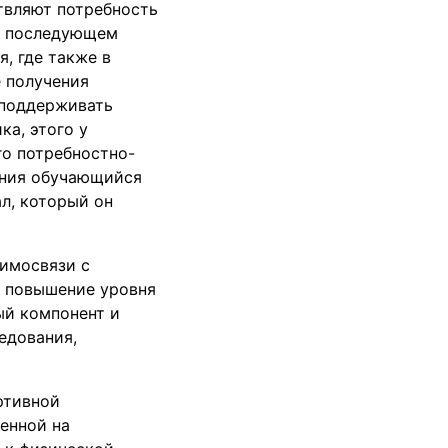
твляют потребность
 В последующем
, где также в
е получения
 поддерживать
ка, этого у
го потребностно-
ания обучающийся
л, который он
аимосвязи с
а повышение уровня
ый компонент и
едования,
ртивной
енной на