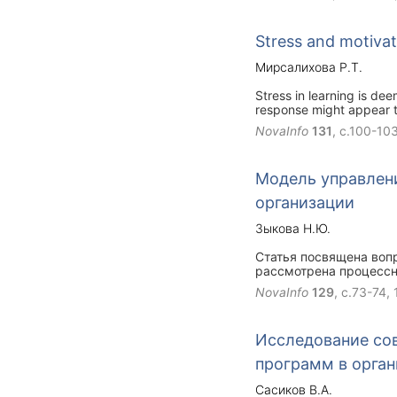
Stress and motivat
Мирсалихова Р.Т.
Stress in learning is de
response might appear t
resources on stress and i
NovaInfo
131
, с.100-10
factor in learning languag
focus on adverse ramifica
techniques to pull thoro
Модель управлени
to manage and overcome 
организации
Зыкова Н.Ю.
Статья посвящена воп
рассмотрена процессн
организации и ее комп
NovaInfo
129
, с.73-74,
Исследование со
программ в орга
Сасиков В.А.