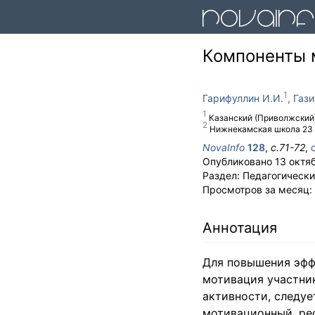
Компоненты 
Гарифуллин И.И.
Гази
Казанский (Приволжский
Нижнекамская школа 23 
NovaInfo
128
,
с.
71-72
,
Опубликовано
13 октя
Раздел:
Педагогически
Просмотров за месяц:
Аннотация
Для повышения эфф
мотивация участни
активности, следуе
мотивационный, реф