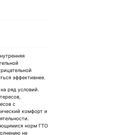
внутренняя
тельной
трицательной
аться эффективнее.
на ряд условий.
тересов,
есов с
гический комфорт и
ятельности.
чающимися норм ГТО
полнению не