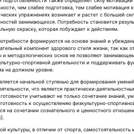
й подготовленности также определяет силу мотивации 
ности, чем слабее подготовка, тем слабее мотивация к
ческих упражнениях возникает и растет с большей си
ностей занимающихся. Потребность становится резуль
льную окраску, которая побуждает к действиям.
отребности формируются на основе знаний и убежден
тельный компонент здорового стиля жизни, так как о
ы и методологических основ не позволяют занимающем
культурно-спортивной деятельности и поддерживать ф
ма на должном уровне.
является начальной ступенью для формирования умени
еятельности, что является практически-деятельностны
отовности учитывают не только сочетание знаний, ум
 готовность к осуществлению физкультурно-спортивной
я на сочетании сознательного и ценностного отношен
].
ой культуры, в отличии от спорта, самостоятельность