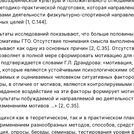
воззренческой культуры и положительного отношения
методико-практической подготовке, которая направлен
вами деятельности физкультурно-спортивной направле
х целей [1, С.144].
ьтаты исследований показывают, что больше половины
ормативы ГТО. Отсутствие понимания смысла выполнен
ывают как одну из основных причин [2, С.35]. Отсутс
озволяет в полной мере сформировать мотивацию для 
 подтверждается словами Г.Л. Драндрова: «мотивация,
в, которые являются устойчивыми психологическими об
ваемых и оцениваемых человеком ситуативных факторо
ры, в отличие от мотивов, являются контролируемыми
авданное воздействие на эти факторы формирует моти
езультаты побуждаемой и направляемой ею деятельност
зменениям мотивов …» [2, С.35].
ихся как в теоретическом, так и в практическом пла
рименением разнообразных методов, способов, средст
ция, опросы, беседы, семинары, тестирования уровня 