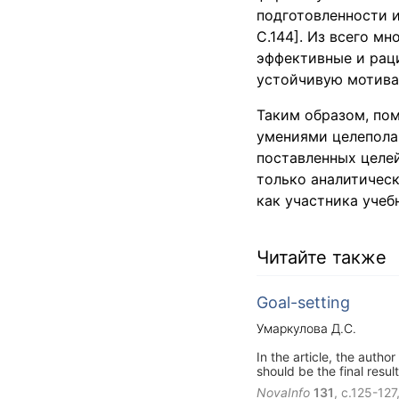
подготовленности и
С.144]. Из всего м
эффективные и рац
устойчивую мотива
Таким образом, по
умениями целепола
поставленных целе
только аналитическ
как участника учеб
Читайте также
Goal-setting
Умаркулова Д.С.
In the article, the autho
should be the final resul
NovaInfo
131
, с.125-127