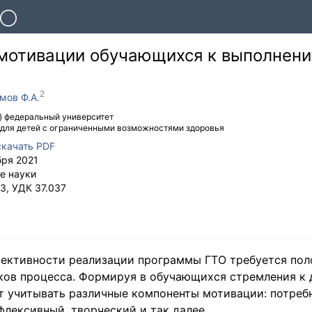
мотивации обучающихся к выполнен
мов Ф.А.
) федеральный университет
для детей с ограниченными возможностями здоровья
скачать PDF
бря 2021
е науки
3
,
УДК
37.037
ективности реализации программы ГТО требуется пол
ков процесса. Формируя в обучающихся стремления к 
т учитывать различные компоненты мотивации: потреб
лексивный, творческий и так далее.