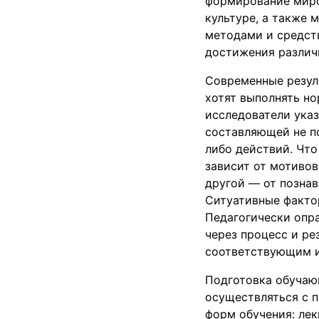
формирование миро
культуре, а также 
методами и средст
достижения различны
Современные резул
хотят выполнять н
исследователи указ
составляющей не п
либо действий. Что
зависит от мотиво
другой — от позна
Ситуативные факто
Педагогически опр
через процесс и р
соответствующим и
Подготовка обучающ
осуществляться с п
форм обучения: лек