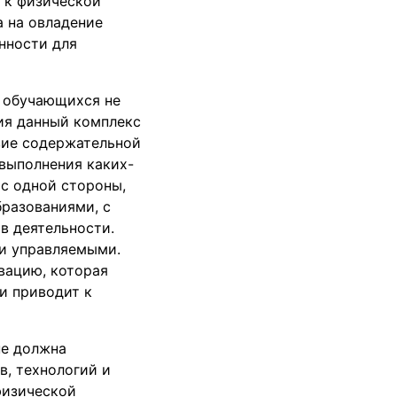
 к физической
а на овладение
нности для
 обучающихся не
ия данный комплекс
твие содержательной
выполнения каких-
 с одной стороны,
разованиями, с
в деятельности.
 и управляемыми.
вацию, которая
и приводит к
не должна
в, технологий и
физической