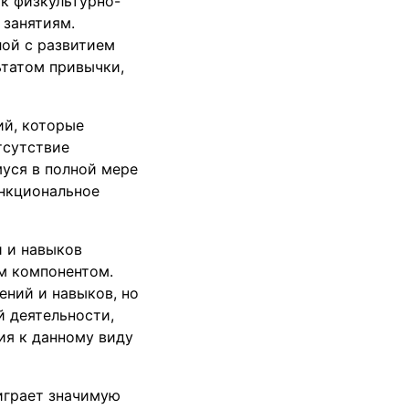
к физкультурно-
 занятиям.
лой с развитием
татом привычки,
ий, которые
тсутствие
уся в полной мере
ункциональное
й и навыков
м компонентом.
ений и навыков, но
 деятельности,
ия к данному виду
 играет значимую