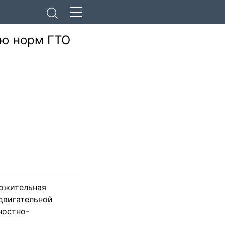
ию норм ГТО
ожительная
двигательной
ностно-