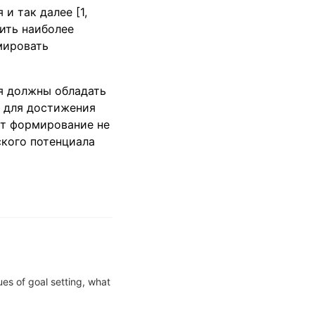
и так далее [1,
ить наиболее
мировать
я должны обладать
й для достижения
т формирование не
ского потенциала
ues of goal setting, what