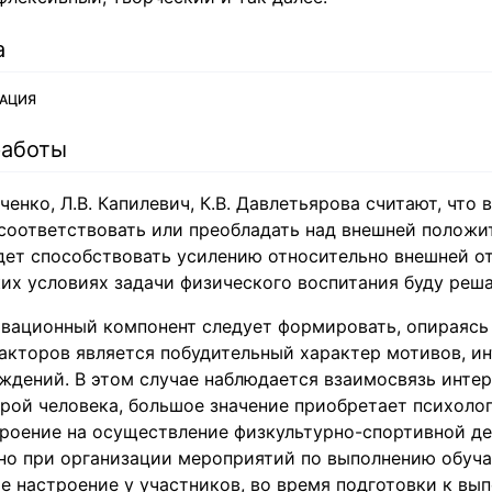
а
ВАЦИЯ
работы
рченко, Л.В. Капилевич, К.В. Давлетьярова считают, что 
соответствовать или преобладать над внешней положи
удет способствовать усилению относительно внешней о
их условиях задачи физического воспитания буду реш
вационный компонент следует формировать, опираясь 
акторов является побудительный характер мотивов, ин
ждений. В этом случае наблюдается взаимосвязь интер
рой человека, большое значение приобретает психоло
троение на осуществление физкультурно-спортивной де
но при организации мероприятий по выполнению обу
е настроение у участников, во время подготовки к вы