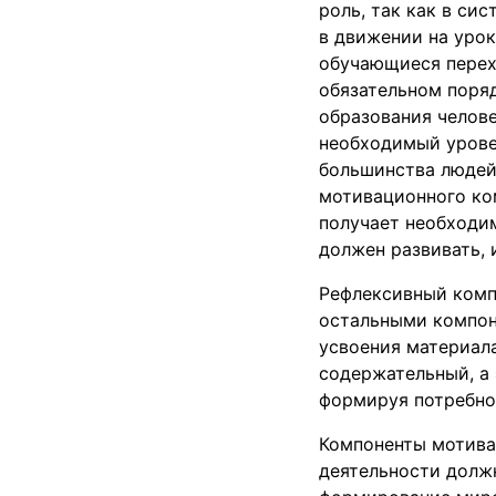
роль, так как в си
в движении на уро
обучающиеся перехо
обязательном поряд
образования челов
необходимый уровен
большинства людей
мотивационного ко
получает необходи
должен развивать,
Рефлексивный комп
остальными компон
усвоения материала
содержательный, а 
формируя потребно
Компоненты мотива
деятельности должн