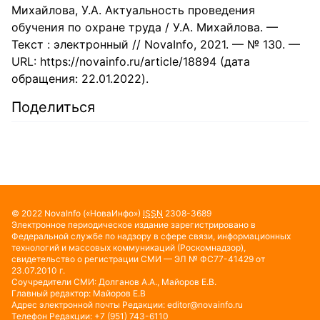
Михайлова, У.А. Актуальность проведения
обучения по охране труда / У.А. Михайлова. —
Текст : электронный // NovaInfo, 2021. — № 130. —
URL: https://novainfo.ru/article/18894 (дата
обращения: 22.01.2022).
Поделиться
© 2022
NovaInfo
(«НоваИнфо»)
ISSN
2308-3689
Электронное периодическое издание зарегистрировано в
Федеральной службе по надзору в сфере связи, информационных
технологий и массовых коммуникаций (Роскомнадзор),
свидетельство о регистрации СМИ — ЭЛ № ФС77-41429 от
23.07.2010 г.
Соучредители СМИ: Долганов А.А., Майоров Е.В.
Главный редактор: Майоров Е.В
Адрес электронной почты Редакции:
editor@novainfo.ru
Телефон Редакции: +7 (951) 743-6110