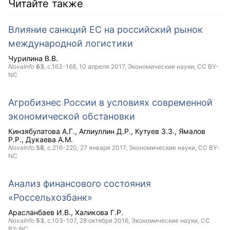
Читайте также
Влияние санкций ЕС на российский рынок
международной логистики
Чурилина В.В.
NovaInfo
63
, с.163-168,
10 апреля 2017
, Экономические науки,
CC BY-
NC
Агробизнес России в условиях современной
экономической обстановки
Кинзябулатова А.Г.
Аглиуллин Д.Р.
Кутуев З.З.
Ямалов
Р.Р.
Дукаева А.М.
NovaInfo
58
, с.216-220,
27 января 2017
, Экономические науки,
CC BY-
NC
Анализ финансового состояния
«Россельхозбанк»
Арасланбаев И.В.
Халикова Г.Р.
NovaInfo
53
, с.103-107,
28 октября 2016
, Экономические науки,
CC
BY-NC