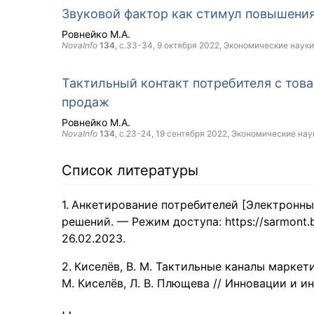
Звуковой фактор как стимул повышения
Ровнейко М.А.
NovaInfo
134
, с.33-34,
9 октября 2022
, Экономические науки
Тактильный контакт потребителя с тов
продаж
Ровнейко М.А.
NovaInfo
134
, с.23-24,
19 сентября 2022
, Экономические нау
Список литературы
Анкетирование потребителей [Электронный
решений. — Режим доступа: https://sarmont.by
26.02.2023.
Киселёв, В. М. Тактильные каналы маркет
М. Киселёв, Л. В. Плющева // Инновации и и