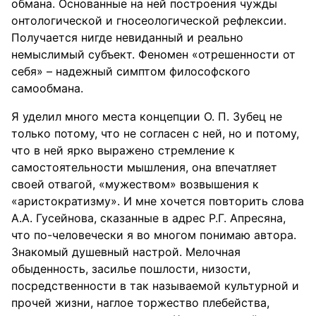
обмана. Основанные на ней построения чужды
онтологической и гносеологической рефлексии.
Получается нигде невиданный и реально
немыслимый субъект. Феномен «отрешенности от
себя» – надежный симптом философского
самообмана.
Я уделил много места концепции О. П. Зубец не
только потому, что не согласен с ней, но и потому,
что в ней ярко выражено стремление к
самостоятельности мышления, она впечатляет
своей отвагой, «мужеством» возвышения к
«аристократизму». И мне хочется повторить слова
А.А. Гусейнова, сказанные в адрес Р.Г. Апресяна,
что по-человечески я во многом понимаю автора.
Знакомый душевный настрой. Мелочная
обыденность, засилье пошлости, низости,
посредственности в так называемой культурной и
прочей жизни, наглое торжество плебейства,