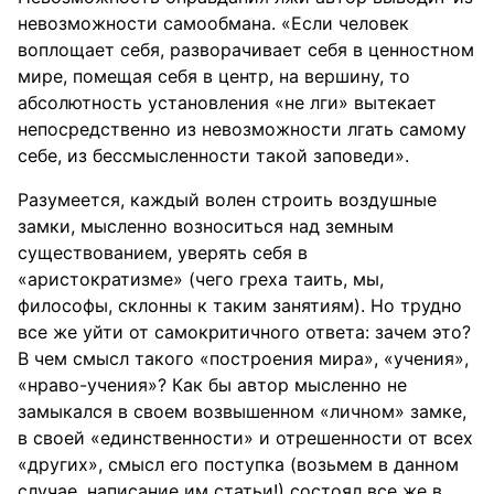
невозможности самообмана. «Если человек
воплощает себя, разворачивает себя в ценностном
мире, помещая себя в центр, на вершину, то
абсолютность установления «не лги» вытекает
непосредственно из невозможности лгать самому
себе, из бессмысленности такой заповеди».
Разумеется, каждый волен строить воздушные
замки, мысленно возноситься над земным
существованием, уверять себя в
«аристократизме» (чего греха таить, мы,
философы, склонны к таким занятиям). Но трудно
все же уйти от самокритичного ответа: зачем это?
В чем смысл такого «построения мира», «учения»,
«нраво-учения»? Как бы автор мысленно не
замыкался в своем возвышенном «личном» замке,
в своей «единственности» и отрешенности от всех
«других», смысл его поступка (возьмем в данном
случае, написание им статьи!) состоял все же в