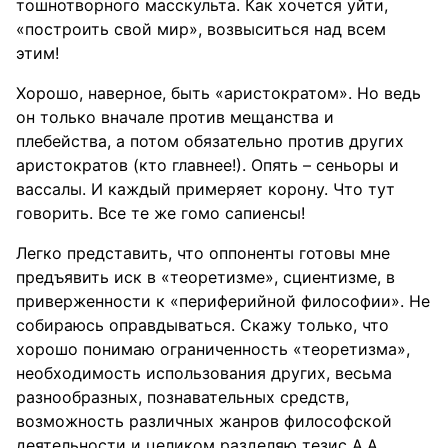
тошнотворного масскульта. Как хочется уйти,
«построить свой мир», возвыситься над всем
этим!
Хорошо, наверное, быть «аристократом». Но ведь
он только вначале против мещанства и
плебейства, а потом обязательно против других
аристократов (кто главнее!). Опять – сеньоры и
вассалы. И каждый примеряет корону. Что тут
говорить. Все те же гомо сапиенсы!
Легко представить, что оппоненты готовы мне
предъявить иск в «теоретизме», сциентизме, в
приверженности к «периферийной философии». Не
собираюсь оправдываться. Скажу только, что
хорошо понимаю ограниченность «теоретизма»,
необходимость использования других, весьма
разнообразных, познавательных средств,
возможность различных жанров философской
деятельности и целиком разделяю тезис А.А.