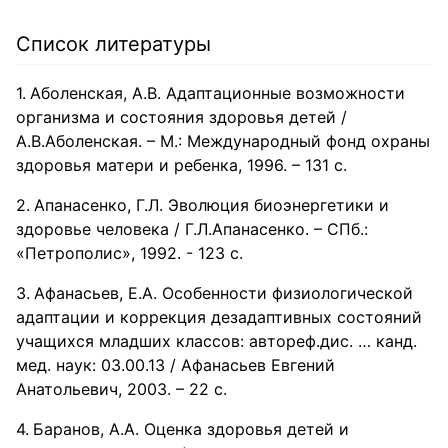
лет уровень биологического созревания статистически
значимо вырос и приближается к нормам возрастных
Список литературы
показателей городских школьников на начало 21 века,
отличается вариабельностью возрастной структуры
стадий вторичных половых признаков. Разработаны и
Аболенская, А.В. Адаптационные возможности
представлены современные стандарты определения
биологического возраста.
организма и состояния здоровья детей /
А.В.Аболенская. – М.: Международный фонд охраны
здоровья матери и ребенка, 1996. – 131 с.
Апанасенко, Г.Л. Эволюция биоэнергетики и
здоровье человека / Г.Л.Апанасенко. – СПб.:
«Петрополис», 1992. - 123 с.
Афанасьев, Е.А. Особенности физиологической
адаптации и коррекция дезадаптивных состояний
учащихся младших классов: автореф.дис. … канд.
мед. наук: 03.00.13 / Афанасьев Евгений
Анатольевич, 2003. – 22 с.
Баранов, A.A. Оценка здоровья детей и