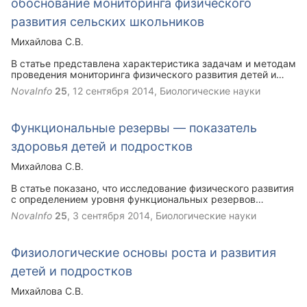
обоснование мониторинга физического
развития сельских школьников
Михайлова С.В.
В статье представлена характеристика задачам и методам
проведения мониторинга физического развития детей и
подростков. На примере исследования, проведенного
NovaInfo
25
,
12 сентября 2014
, Биологические науки
среди сельских школьников Нижегородской области,
представлен ход и результаты научной работы. Указаны
нормативно-правовые документы, обеспечивающие
Функциональные резервы — показатель
выполнение задач мониторинга физического развития
детей, подростков и молодежи.
здоровья детей и подростков
Михайлова С.В.
В статье показано, что исследование физического развития
с определением уровня функциональных резервов
позволяет значительно углубить информацию, как о
NovaInfo
25
,
3 сентября 2014
, Биологические науки
морфофункциональном развитии организма ребенка, так и
процессах формирования отклонений в ходе возрастного
развития.
Физиологические основы роста и развития
детей и подростков
Михайлова С.В.