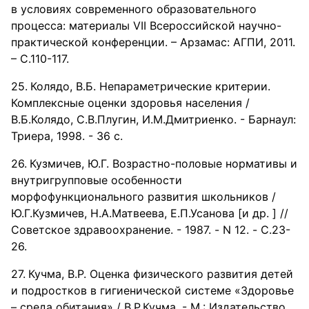
в условиях современного образовательного
процесса: материалы VІІ Всероссийской научно-
практической конференции. – Арзамас: АГПИ, 2011.
– С.110-117.
Колядо, В.Б. Непараметрические критерии.
Комплексные оценки здоровья населения /
В.Б.Колядо, С.В.Плугин, И.М.Дмитриенко. - Барнаул:
Триера, 1998. - 36 с.
Кузмичев, Ю.Г. Возрастно-половые нормативы и
внутригрупповые особенности
морфофункционального развития школьников /
Ю.Г.Кузмичев, Н.А.Матвеева, Е.П.Усанова [и др. ] //
Советское здравоохранение. - 1987. - N 12. - С.23-
26.
Кучма, В.Р. Оценка физического развития детей
и подростков в гигиенической системе «Здоровье
– среда обитания» / В.Р.Кучма. - М.: Издательство