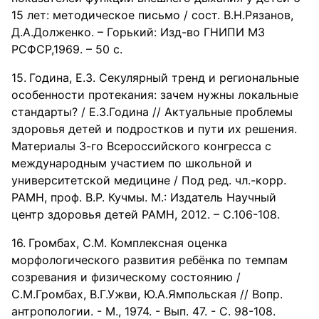
15 лет: методическое письмо / сост. В.Н.Рязанов,
Д.А.Долженко. – Горький: Изд-во ГНИПИ МЗ
РСФСР,1969. – 50 с.
Година, Е.З. Секулярный тренд и региональные
особенности протекания: зачем нужны локальные
стандарты? / Е.З.Година // Актуальные проблемы
здоровья детей и подростков и пути их решения.
Материалы 3-го Всероссийского конгресса с
международным участием по школьной и
университетской медицине / Под ред. чл.-корр.
РАМН, проф. В.Р. Кучмы. М.: Издатель Научный
центр здоровья детей РАМН, 2012. – С.106-108.
Громбах, С.М. Комплексная оценка
морфологического развития ребёнка по темпам
созревания и физическому состоянию /
С.М.Громбах, В.Г.Ужви, Ю.А.Ямпольская // Вопр.
антропологии. - М., 1974. - Вып. 47. - С. 98-108.