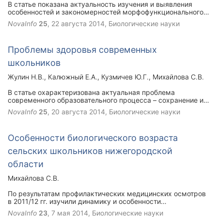
В статье показана актуальность изучения и выявления
особенностей и закономерностей морфофункционального
развития организма ре­бенка на разных возрастных этапах
NovaInfo
25
,
22 августа 2014
, Биологические науки
онтогенеза. Поиск оптимальных путей изучения физиологии
ребенка и механизмов, обеспечивающих адаптивный
приспосо­бительный характер ростовых процессов на
Проблемы здоровья современных
каждом этапе индивидуального развития является
необходимым условием охраны здоровья детей.
школьников
Жулин Н.В.
Калюжный Е.А.
Кузмичев Ю.Г.
Михайлова С.В.
В статье охарактеризована актуальная проблема
современного образовательного процесса – сохранение и
укрепление здоровья школьников. Изучение
NovaInfo
25
,
20 августа 2014
, Биологические науки
закономерностей физического развития, как индикатора
достигнутого уровня здоровья учащихся, являются
обязательным компонентом здоровьесберегающих
Особенности биологического возраста
педагогических технологий. В связи с динамичностью
условий среды обучения и воспитания возникает
сельских школьников нижегородской
необходимость регулярной разработки новых и более
информативных методов изучения возрастных
области
закономерностей роста и развития для корректной оценки
здоровья детей в современных условиях, в т.ч.
Михайлова С.В.
проживающих в сельской местности.
По результатам профилактических медицинских осмотров
в 2011/12 гг. изучили динамику и особенности
биологического созревания 4619 сельских школьников
NovaInfo
23
,
7 мая 2014
, Биологические науки
Нижегородской области. Установили, что за последние 45