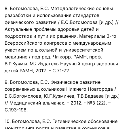
Богомолова, Е.С. Методологические основы
разработки и использования стандартов
физического развития / Е.С.Богомолова [и др.] //
Актуальные проблемы здоровья детей и
подростков и пути их решения. Материалы 3-го
Всероссийского конгресса с международным
участием по школьной и университетской
медицине / под ред. Чл.корр. РАМН, проф.
В.Р.Кучмы. М.: Издатель Научный центр здоровья
детей РАМН, 2012. – С.71-72.
Богомолова, Е.С. Физическое развитие
современных школьников Нижнего Новгорода /
Е.С.Богомолова, Ю.Г.Кузмичев, Т.В.Бадаева [и др.]
// Медицинский альманах. – 2012. - №3 (22). –
С.193-198.
Богомолова, Е.С. Гигиеническое обоснование
мониторинга роста и развития школьников в