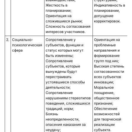
Жесткость в
Индикативность в
планировании;
планировании,
Ориентация на
допущение
сложившиеся рынки;
корректировок.
Сложность согласования
интересов участников.
2.
Социально-
Сопротивление у
Ориентация на
психологическая
субъектов, функции и
проблемные
сфера
статус которых могут
направления и
быть изменены;
формирование
Сопротивление
групп под них;
субъектов, которые
Высокая степень
вынуждены будут
согласованности
перестраивать
всех субъектов
устоявшиеся способы
инновации;
деятельности;
Моральное
Сопротивление
поощрение,
нарушениям стереотипов
общественное
поведения, сложившихся
признание;
традиций, норм;
Обеспечение
Боязнь
возможностей
неопределенности,
для творческой
опасения наказания за
реализации
неудачу;
субъекта.