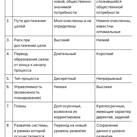
новой, общественно-
сложившейся
значимой
общественной
потребности
потребности
2.
Пути достижения
Многочисленны и не
Немногочисленны,
целей
определены
известны
оптимальные
3.
Риск при
Высокий
Низкий
достижении цели
4.
Период
Длительный
Короткий
образования связи
от конца к началу
процесса
5.
Тип процесса
Дискретный
Непрерывный
6.
Управляемость
Низкая
Высокая
(возможность
планирования)
7.
Планы
Долгосрочные,
Краткосрочные,
возможна их
имеющие характер
корректировка
директив, заданий
8.
Развитие системы,
Переход на новый
Сохранение
в рамках которой
уровень развития
данного уровня
осуществляется
развития