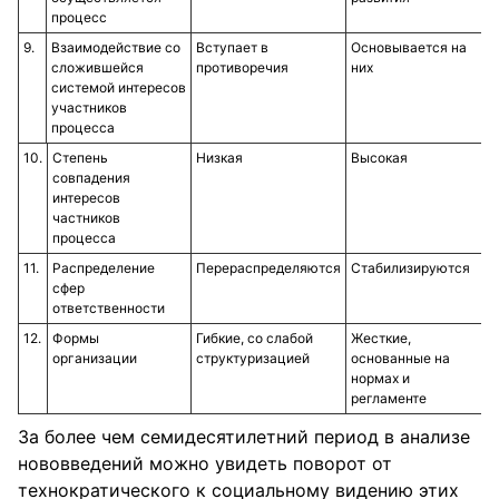
процесс
9.
Взаимодействие со
Вступает в
Основывается на
сложившейся
противоречия
них
системой интересов
участников
процесса
10.
Степень
Низкая
Высокая
совпадения
интересов
частников
процесса
11.
Распределение
Перераспределяются
Стабилизируются
сфер
ответственности
12.
Формы
Гибкие, со слабой
Жесткие,
организации
структуризацией
основанные на
нормах и
регламенте
За более чем семидесятилетний период в анализе
нововведений можно увидеть поворот от
технократического к социальному видению этих