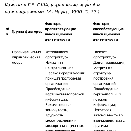
Кочетков Г.Б. США; управление наукой и
нововведениями. М.: Наука, 1990. С. 23.)
Факторы,
Факторы,
п/
препятствующие
способствующие
Группа факторов
п
инновационной
инновационной
деятельности
деятельности
1.
Организационно-
Устоявшиеся
Гибкость
управленческая
оргструктуры;
оргструктуры;
сфера
Излишняя
Децентрализация;
централизация;
Матричная
Жестко иерархический
структура
принцип построения
построения
организации;
организаций;
Преобладание
Преобладание
вертикальных потоков
горизонтальных
информации;
потоков
Ведомственная
информации;
замкнутость;
Некоторая
Трудность
автономность во
межотраслевых и
взаимодействии с
межорганизационных
другими
взаимодействий;
структурами;