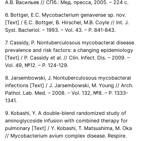
А.В. Васильев // СПб.: Мед. пресса, 2005. – 224 с.
Bottger, E.C. Mycobacterium genavense sp. nov.
[Text] / E.C. Bottger, B. Hirschel, M.B. Coyle // Int. J.
Syst. Bacteriol. – 1993. – Vol. 43. – P. 841-843.
Cassidy, P. Nontuberculosous mycobacteral disease
prevalence and risk factors: a changing epidemiology
[Text] / P. Cassidy et al. // Clin. Infect. Dis. – 2009. –
Vol. 49, №12. – P. 124-129.
Jarsembowski, J. Nontuberculosous mycobacteral
infections [Text] / J. Jarsembowski, M. Young // Arch.
Pathol. Lab. Med. – 2008. – Vol. 132, №8. – P. 1333-
1341.
Kobashi, Y. A double-blend randomized study of
aminoglycoside infusion with combined therapy for
pulmonary [Text] / Y. Kobashi, T. Matsushima, M. Oka
// Mycobacterium avium complex disease. Respire.