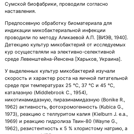
Сумской биофабрики, проводили согласно
наставления.
Предпосевную обработку биоматериала для
индикации микобактериальной инфекции
проводили по методу Аликаевой А.П. [ВИЭВ, 1940].
Детекцию культур микобактерий от исследуемых
кур осуществляли на элективно-селективной
среде Левенштейна-Йенсена [Харьков, Украина].
У выделенных культур микобактерий изучали
скорость и характер роста на яичной питательной
среде при температурах 25 °С, 37 °С и 45 °С,
каталазную (Middlebrook С., 1954),
никотинамидазную, пиразинамидазную (Bonike R.,
1962) активность, фотохромогенность (Kubica G.,
1973), реакцию с теллуритом калия (Kielburn J. е.а.,
1969) и реакцию гидролиза Твин-80 (Wayne G.,
1962), резистентность к 5 % хлористому натрию, а