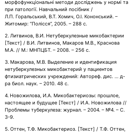
морфофункціональні методи досліджень у нормі та
при патології. Навчальний посібник /
Л.П. Горальський, В.Т. Хомич, О.І. Кононський. –
Житомир: ”Полісся”, 2005. – 288 с.
Литвинов, В.И. Нетуберкулезные микобактерии
[Текст] / В.И. Литвинов, Макаров М.В., Краснова
М.А. // М.: МНПЦБТ. – 2008. – 256 с.
Макарова, М.В. Выделение и идентификация
нетуберкулезных микобактерий у пациентов
фтизиатрических учреждений: Автореф. дис. … д-
ра биол. наук. – 2010. 48 с.
Новожилова, И.А. Микобактериозы: прошлое,
настоящее и будущее [Текст] / И.А. Новожилова //
Проблемы туберкулеза: журнал. – 2004. – №4. – С.
3-9.
Оттен, Т.Ф. Микобактериоз. [Текст] / Т.Ф. Оттен,