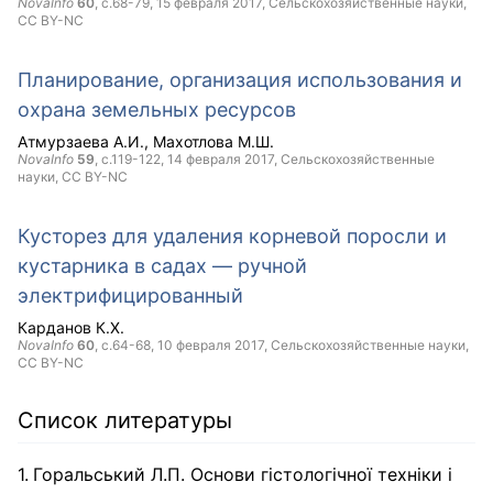
NovaInfo
60
, с.68-79,
15 февраля 2017
, Сельскохозяйственные науки,
CC BY-NC
Планирование, организация использования и
охрана земельных ресурсов
Атмурзаева А.И.
Махотлова М.Ш.
NovaInfo
59
, с.119-122,
14 февраля 2017
, Сельскохозяйственные
науки,
CC BY-NC
Кусторез для удаления корневой поросли и
кустарника в садах — ручной
электрифицированный
Карданов К.Х.
NovaInfo
60
, с.64-68,
10 февраля 2017
, Сельскохозяйственные науки,
CC BY-NC
Список литературы
Горальський Л.П. Основи гістологічної техніки і