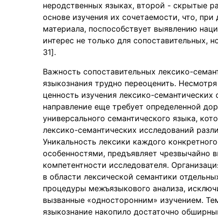
неродственных языках, второй - скрытые ра
основе изучения их сочетаемости, что, при
материала, поспособствует выявлению нац
интерес не только для сопоставительных, но
31].
Важность сопоставительных лексико-семан
языкознания трудно переоценить. Несмотря
ценность изучения лексико-семантических 
направление еще требует определенной дор
универсального семантического языка, кот
лексико-семантических исследований разли
Уникальность лексики каждого конкретного
особенностями, предъявляет чрезвычайно в
компетентности исследователя. Организац
в области лексической семантики отдельны
процедуры межъязыкового анализа, исключи
вызванные «односторонним» изучением. Тем
языкознание накопило достаточно обширный