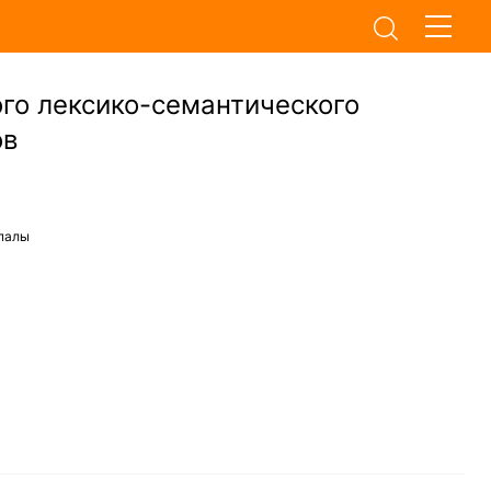
го лексико-семантического
ов
упалы