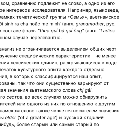
разом, сравнению подлежит не слово, а одно из его
е интересов исследователя. Например, языковеда,
рамках тематической группы «Семья», вьетнамское
sinh ra cha hoặc mẹ minh’ (англ.
g
randmother
, рус.
 составе фразы “
thưa quí bà quí ông
”
(англ. “
Ladies
анном случае нерелевантно.
анализ не ограничивается выделением общих черт
зучение специфических характеристик – не менее
ения лексических единиц, раскрывающиеся в ходе
тпечаток культурного опыта каждого отдельно
ения, в которых классифицируется наш опыт,
ованы, так что они существенно варьируют от
нивая значения вьетнамского слова
chị gái
,
ого
сестра
, во всех случаях можно обнаружить
ителей или одного из них по отношению к другим
намском слове также является носителем значения,
мы
elder
(‘of a greater age’) и русской
старший
нибудь, более старый или самый старый по