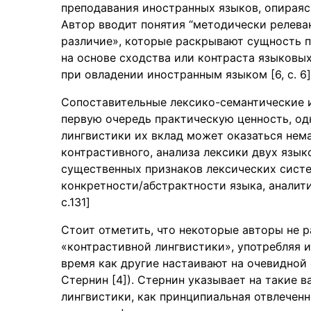
преподавания иностранных языков, опираяс
Автор вводит понятия “методически релева
различие», которые раскрывают сущность п
на основе сходства или контраста языковы
при овладении иностранным языком [6, c. 6]
Сопоставительные лексико-семантические и
первую очередь практическую ценность, од
лингвистики их вклад может оказаться нем
контрастивного, анализа лексики двух язы
существенных признаков лексических систе
конкретности/абстрактности языка, аналити
c.131]
Стоит отметить, что некоторые авторы не 
«контрастивной лингвистики», употребляя их
время как другие настаивают на очевидной
Стернин [4]). Стернин указывает на такие 
лингвистики, как принципиальная отвлечен