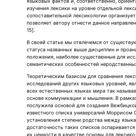
языковых фактов и, соответственно, ориент
изучения лексики на уровне отдельной лек
сопоставительной лексикологии организуетс
позволяет автору отнести данное направлен
15].
В своей статье мы отвлечемся от существу
статуса названных выше дисциплин и проан
положения, наиболее существенные для исс
семантических особенностей неродственных
Теоретическим базисом для сравнения лекс
исследований других языковых уровней, явл
всех естественных языках мира так называ
основе коммуникации и мышления. В рамках
послужила основой для создания Вежбицкой
известного списка универсалий Моррисом 
установления степени родства между языкам
достаточность таких списков оспаривается
их ценности в качестве основы для лексико