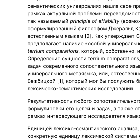
семантических универсалиях нашла свое при
рамках актуальной проблемы переводомост
так называемый
principle of effability
(возмож
сформулированный философом Джеральд Кат
естественным языкам [2]. Как утверждает С
предполагает наличие «особой универсальн
terrium comparations
, который, собственно, 
Определение сущности terrium comparations
задач современного сопоставительного язык
универсального метаязыка, или, естественн
Вежбицкой [1], который мог бы послужить
лексическо-семантических исследований.
Результативность любого сопоставительног
формулировки его целей и задач, а также о
рамках интересующего исследователя языко
Единицей лексико-семантического анализа, 
конкретную единицу лексической системы я