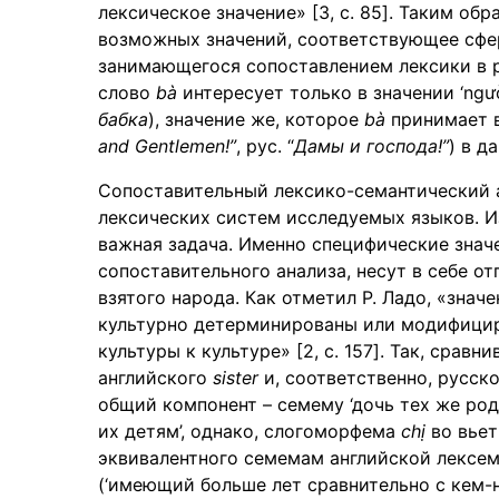
лексическое значение» [3, c. 85]. Таким об
возможных значений, соответствующее сфер
занимающегося сопоставлением лексики в 
слово
bà
интересует только в значении ‘người 
бабка
), значение же, которое
bà
принимает в
and Gentlemen!
”
, рус. “
Дамы и господа!
”
) в д
Сопоставительный лексико-семантический 
лексических систем исследуемых языков. И
важная задача. Именно специфические знач
сопоставительного анализа, несут в себе о
взятого народа. Как отметил Р. Ладо, «знач
культурно детерминированы или модифицир
культуры к культуре» [2, c. 157]. Так, срав
английского
sister
и, соответственно, русск
общий компонент – семему ‘дочь тех же род
их детям’, однако, слогоморфема
chị
во вьет
эквивалентного семемам английской лексе
(‘имеющий больше лет сравнительно с кем-