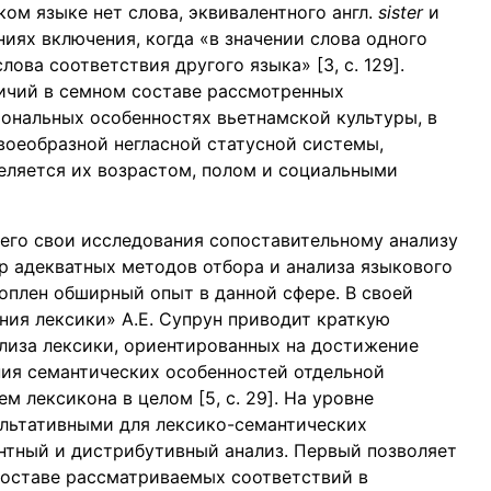
ком языке нет слова, эквивалентного англ.
sister
и
ниях включения, когда «в значении слова одного
лова соответствия другого языка» [3, c. 129].
ичий в семном составе рассмотренных
циональных особенностях вьетнамской культуры, в
воеобразной негласной статусной системы,
еляется их возрастом, полом и социальными
его свои исследования сопоставительному анализу
р адекватных методов отбора и анализа языкового
плен обширный опыт в данной сфере. В своей
ния лексики» А.Е. Супрун приводит краткую
лиза лексики, ориентированных на достижение
ния семантических особенностей отдельной
 лексикона в целом [5, c. 29]. На уровне
ультативными для лексико-семантических
нтный и дистрибутивный анализ. Первый позволяет
составе рассматриваемых соответствий в