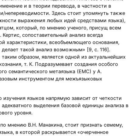
менение и в теории перевода, в частности в
и/непереводимости. Здесь стоит упомянуть также
ности выражения любых идей средствами языка),
цом, который, по мнению ученого, присущ всем
. Кертис, сопоставительный анализ всегда
ой характеристики, всеобъемлющего основания,
и делает такой анализ возможным» [9, c. 116].
, таким образом, является одной из актуальнейших
ознания, т. К. Подразумевает создания особого
ого семантического метаязыка (ЕМС) у А.
 базовым инструментом для межъязыковых
о изучения языков напрямую зависит от четкости
т адекватного выделения базовой единицы анализа в
вого уровня.
по мнению В.Н. Манакина, стоит признать семему,
зыка, в которой раскрывается «очерченное