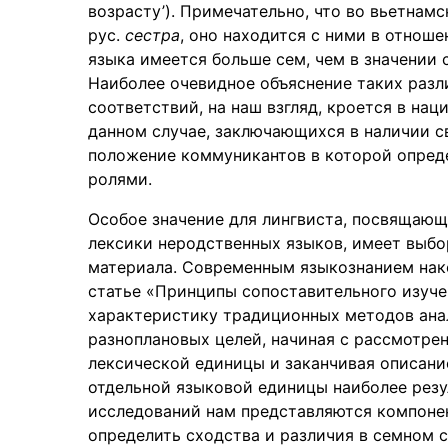
возрасту’). Примечательно, что во вьетнамс
рус.
сестра
, оно находится с ними в отноше
языка имеется больше сем, чем в значении с
Наиболее очевидное объяснение таких разл
соответствий, на наш взгляд, кроется в на
данном случае, заключающихся в наличии с
положение коммуникантов в которой опред
ролями.
Особое значение для лингвиста, посвящающ
лексики неродственных языков, имеет выбо
материала. Современным языкознанием нако
статье «Принципы сопоставительного изуче
характеристику традиционных методов ана
разноплановых целей, начиная с рассмотре
лексической единицы и заканчивая описанием
отдельной языковой единицы наиболее рез
исследований нам представляются компоне
определить сходства и различия в семном 