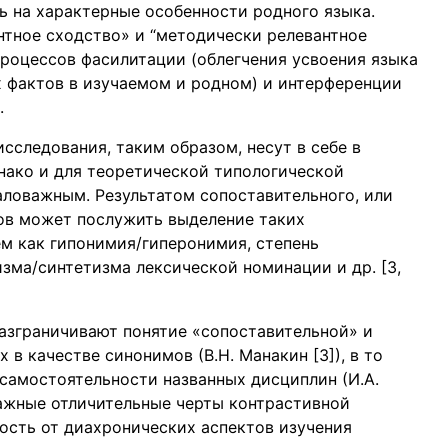
ь на характерные особенности родного языка.
нтное сходство» и “методически релевантное
роцессов фасилитации (облегчения усвоения языка
х фактов в изучаемом и родном) и интерференции
.
сследования, таким образом, несут в себе в
нако и для теоретической типологической
аловажным. Результатом сопоставительного, или
ков может послужить выделение таких
м как гипонимия/гиперонимия, степень
зма/синтетизма лексической номинации и др. [3,
разграничивают понятие «сопоставительной» и
 в качестве синонимов (В.Н. Манакин [3]), в то
 самостоятельности названных дисциплин (И.А.
важные отличительные черты контрастивной
ность от диахронических аспектов изучения