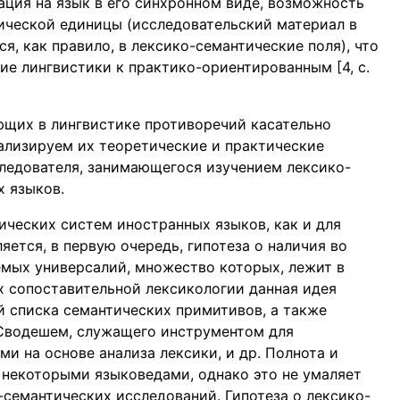
ация на язык в его синхронном виде, возможность
сической единицы (исследовательский материал в
я, как правило, в лексико-семантические поля), что
ие лингвистики к практико-ориентированным [4, c.
ющих в лингвистике противоречий касательно
ализируем их теоретические и практические
ледователя, занимающегося изучением лексико-
 языков.
ических систем иностранных языков, как и для
яется, в первую очередь, гипотеза о наличия во
емых универсалий, множество которых, лежит в
 сопоставительной лексикологии данная идея
 списка семантических примитивов, а также
Сводешем, служащего инструментом для
и на основе анализа лексики, и др. Полнота и
 некоторыми языковедами, однако это не умаляет
-семантических исследований. Гипотеза о лексико-