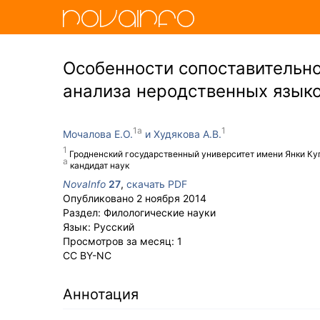
Особенности сопоставительно
анализа неродственных язык
Мочалова Е.О.
Худякова А.В.
Гродненский государственный университет имени Янки К
кандидат наук
NovaInfo
27
,
скачать PDF
Опубликовано
2 ноября 2014
Раздел:
Филологические науки
Язык:
Русский
Просмотров за месяц:
1
CC BY-NC
Аннотация