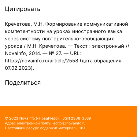
Цитировать
Кречетова, М.Н. Формирование коммуникативной
компетентности на уроках иностранного языка
через систему повторительно-обобщающих
уроков / М.Н. Кречетова. — Текст : электронный //
NovaInfo, 2014. — № 27. — URL:
https://novainfo.ru/article/2558 (дата обращения:
07.02.2023).
Поделиться
©
2023
NovaInfo
(«НоваИнфо»)
ISSN
2308-3689
Адрес электронной почты:
editor@novainfo.ru
Настоящий ресурс содержит материалы 16+