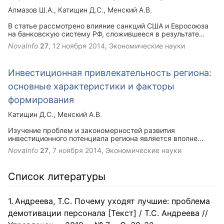
Алмазов Ш.А.
Катищин Д.С.
Менский А.В.
В статье рассмотрено влияние санкций США и Евросоюза
на банковскую систему РФ, сложившееся в результате
конфликтов на Украине, а так же ответные действия
NovaInfo
27
,
12 ноября 2014
, Экономические науки
Российской Федерации с целью укрепления национальной
экономики.
Инвестиционная привлекательность региона:
основные характеристики и факторы
формирования
Катищин Д.С.
Менский А.В.
Изучение проблем и закономерностей развития
инвестиционного потенциала региона является вполне
актуальной. Основной целью региональной политики
NovaInfo
27
,
7 ноября 2014
, Экономические науки
является достижение высокого уровня развития
инвестиционного потенциала, при котором возможно
достижение регионом высоких показателей
Список литературы
конкурентоспособности, с помощью сбалансированных и
взаимосвязанных целей и задач инвестирования при
реализации конкретных проектов в сфере инноваций. При
Андреева, Т.С. Почему уходят лучшие: проблема
этом основным условием для развития инновационной
составляющей является объединение инновационной и
демотивации персонала [Текст] / Т.С. Андреева //
инвестиционной функций под единым управлением