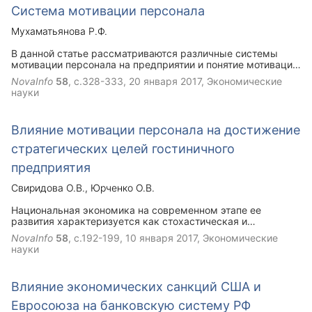
Система мотивации персонала
Мухаматьянова Р.Ф.
В данной статье рассматриваются различные системы
мотивации персонала на предприятии и понятие мотивации
в целом. Также подробно описывается важность
NovaInfo
58
, с.328-333,
20 января 2017
, Экономические
применения правильно составленной системы мотивации,
науки
удовлетворяющей потребности как сотрудников, так и
целей организации.
Влияние мотивации персонала на достижение
стратегических целей гостиничного
предприятия
Свиридова О.В.
Юрченко О.В.
Национальная экономика на современном этапе ее
развития характеризуется как стохастическая и
транзитивная. Гостиничные предприятия работают в
NovaInfo
58
, с.192-199,
10 января 2017
, Экономические
условиях риска и неопределенности, в связи с этим
науки
необходимо осуществлять пересмотр стратегии
гостиничного предприятия, включая в нее элементы
предвидения последствий кризиса отечественной
Влияние экономических санкций США и
экономики. В статье рассмотрено влияние мотивации
персонала на достижение стратегических целей
Евросоюза на банковскую систему РФ
гостиничного предприятия.