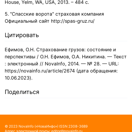
House, Yelm, WA, USA, 2013. – 484 с.
"Спасские ворота" страховая компания
Официальный сайт http://spas-gruz.ru/
Цитировать
Ефимов, О.Н. Страхование грузов: состояние и
перспективы / О.Н. Ефимов, О.А. Никитина. — Текст
: электронный // NovaInfo, 2014. — № 28. — URL:
https://novainfo.ru/article/2674 (дата обращения:
10.06.2023).
Поделиться
©
2023
NovaInfo
(«НоваИнфо»)
ISSN
2308-3689
Адрес электронной почты:
editor@novainfo.ru