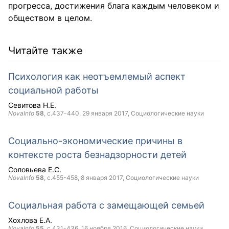
прогресса, достижения блага каждым человеком и
обществом в целом.
Читайте также
Психология как неотъемлемый аспект
социальной работы
Севитова Н.Е.
NovaInfo
58
, с.437-440,
29 января 2017
, Социологические науки
Социально-экономические причины в
контексте роста безнадзорности детей
Соловьева Е.С.
NovaInfo
58
, с.455-458,
8 января 2017
, Социологические науки
Социальная работа с замещающей семьей
Хохлова Е.А.
NovaInfo
55
, с.431-436,
16 ноября 2016
, Социологические науки