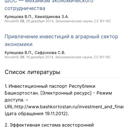
ШОС — механизм экономического
сотрудничества
Кулешова В.П.
Хаматдинова З.А.
NovaInfo
29
,
26 декабря 2014
, Экономические науки,
CC BY-NC
Привлечение инвестиций в аграрный сектор
экономики
Кулешова В.П.
Сафронова С.В.
NovaInfo
29
,
16 декабря 2014
, Экономические науки,
CC BY-NC
Список литературы
Инвестиционный паспорт Республики
Башкортостан. [Электронный ресурс] - Режим
доступа. –
URL:http://www.bashkortostan.ru/investment_and_financ
(дата обращения 19.11.2012).
Эффективная система всесторонней