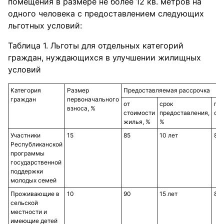
помещения в размере не более 12 кв. метров на
одного человека с предоставлением следующих
льготных условий:
Таблица 1. Льготы для отдельных категорий
граждан, нуждающихся в улучшении жилищных
условий
Категория
Размер
Предоставляемая рассрочка
граждан
первоначального
от
срок
пр
взноса, %
стоимости
предоставления,
ста
жилья, %
%
Участники
15
85
10 лет
8
Республиканской
программы
государственной
поддержки
молодых семей
Проживающие в
10
90
15 лет
8
сельской
местности и
имеющие детей