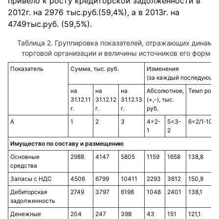
привело к росту кредиторской задолженности в
2012г. на 2976 тыс.руб.(59,4%), а в 2013г. на
4749тыс.руб. (59,5%).
Таблица 2. Группировка показателей, отражающих динами
торговой организации и величины источников его формиро
Показатель
Сумма, тыс. руб.
Изменения
(за каждый последующий
на
на
на
Абсолютное,
Темп рост
31.12.11
31.12.12
31.12.13
(+,-), тыс.
г.
г.
г.
руб.
А
1
2
3
4=2-
5=3-
6=2/1⋅100
1
2
Имущество по составу и размещению
Основные
2988
4147
5805
1159
1658
138,8
средства
Запасы с НДС
4506
6799
10411
2293
3612
150,9
Дебиторская
2749
3797
6198
1048
2401
138,1
задолженность
Денежные
204
247
398
43
151
121,1