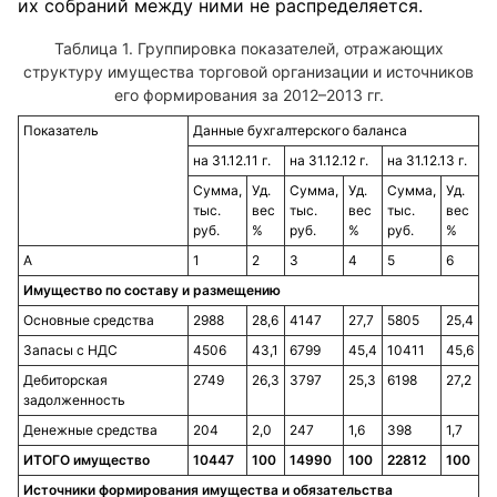
их собраний между ними не распределяется.
Таблица 1. Группировка показателей, отражающих
структуру имущества торговой организации и источников
его формирования за 2012–2013 гг.
Показатель
Данные бухгалтерского баланса
на 31.12.11 г.
на 31.12.12 г.
на 31.12.13 г.
Сумма,
Уд.
Сумма,
Уд.
Сумма,
Уд.
тыс.
вес
тыс.
вес
тыс.
вес
руб.
%
руб.
%
руб.
%
А
1
2
3
4
5
6
Имущество по составу и размещению
Основные средства
2988
28,6
4147
27,7
5805
25,4
Запасы с НДС
4506
43,1
6799
45,4
10411
45,6
Дебиторская
2749
26,3
3797
25,3
6198
27,2
задолженность
Денежные средства
204
2,0
247
1,6
398
1,7
ИТОГО имущество
10447
100
14990
100
22812
100
Источники формирования имущества и обязательства