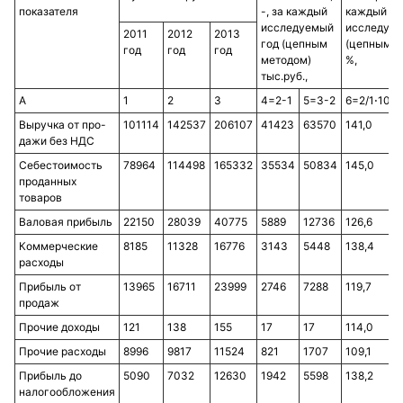
показателя
-, за каждый
каждый
исследуемый
исследуем
2011
2012
2013
год (цепным
(цепным м
год
год
год
методом)
%,
тыс.руб.,
А
1
2
3
4=2-1
5=3-2
6=2/1⋅100
Выручка от про-
101114
142537
206107
41423
63570
141,0
дажи без НДС
Себестоимость
78964
114498
165332
35534
50834
145,0
проданных
товаров
Валовая прибыль
22150
28039
40775
5889
12736
126,6
Коммерческие
8185
11328
16776
3143
5448
138,4
расходы
Прибыль от
13965
16711
23999
2746
7288
119,7
продаж
Прочие доходы
121
138
155
17
17
114,0
Прочие расходы
8996
9817
11524
821
1707
109,1
Прибыль до
5090
7032
12630
1942
5598
138,2
налогообложения