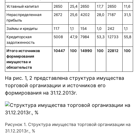
Уставный капитал
2650
25,4
2650
17,7
2650
11,6
Нераспределенная
2672
25,6
4202
28,0
7187
31,5
прибыль
Займы и кредиты
117
1,1
154
1,0
242
1,1
Кредиторская
5008
47,9
7984
53,3
12733
55,8
задолженность
Итого источников
10447
100
14990
100
22812
100
формирования
имущества и
обязательств
На рис. 1, 2 представлена структура имущества
торговой организации и источников его
формирования на 31.12.2013г.
Рисунок 1. Структура имущества торговой организации на
31.12.2013г., %