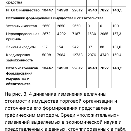
средства
ИТОГО имущество
10447
14990
22812
4543
7822
143,5
Источники формирования имущества и обязательства
Уставный капитал
2650
2650
2650
0
0
100
Нераспределенная
2672
4202
7187
1530
2985
157,3
прибыль
Займы и кредиты
117
154
242
37
88
131,6
Кредиторская
5008
7984
12733
2976
4749
159,4
задолженность
Итого источников
10447
14990
22812
4543
7822
143,5
формирования
имущества и
обязательств
На рис. 3, 4 динамика изменения величины
стоимости имущества торговой организации и
источников его формирования представлена
графическим методом. Среди «положительных»
изменений выделяемых в экономической науке и
представленных в данных, сгруппированных в табл.