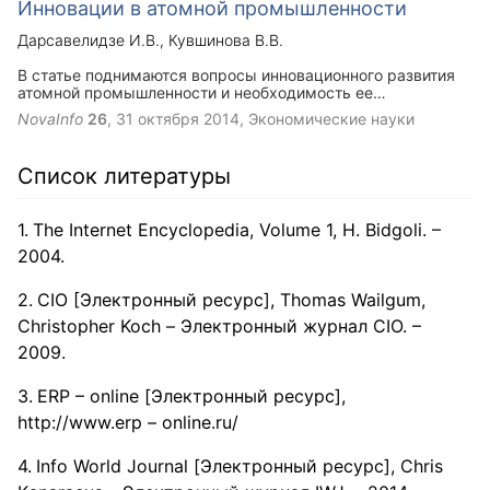
Инновации в атомной промышленности
экономики страны.
Дарсавелидзе И.В.
Кувшинова В.В.
В статье поднимаются вопросы инновационного развития
атомной промышленности и необходимость ее
модернизации. Обозначены основные тенденции
NovaInfo
26
,
31 октября 2014
, Экономические науки
модернизации. Также рассмотрена проблематика отрасли
в настоящее время.
Список литературы
The Internet Encyclopedia, Volume 1, H. Bidgoli. –
2004.
CIO [Электронный ресурс], Thomas Wailgum,
Christopher Koch – Электронный журнал CIO. –
2009.
ERP – online [Электронный ресурс],
http://www.erp – online.ru/
Info World Journal [Электронный ресурс], Chris