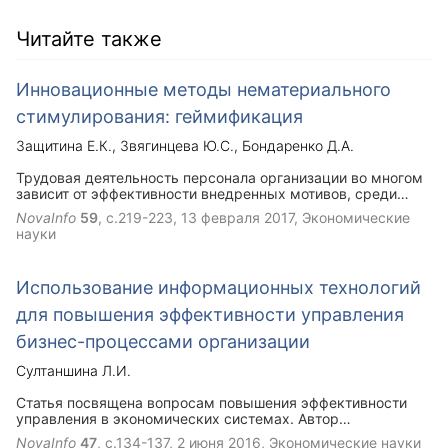
Читайте также
Инновационные методы нематериального
стимулирования: геймификация
Защитина Е.К.
Звягинцева Ю.С.
Бондаренко Д.А.
Трудовая деятельность персонала организации во многом
зависит от эффективности внедренных мотивов, среди
которых как материальные, так и нематериальные. В
NovaInfo
59
, с.219-223,
13 февраля 2017
, Экономические
современных условиях бизнеса наиболее рациональным
науки
является синтез этих двух видов. Среди нематериального
стимулирования продуктивным и относительно новым
является геймификация, которая подразумевает не только
Использование информационных технологий
вовлеченность сотрудника в трудовой процесс, но и
получение им удовлетворенности от своей деятельности, а
для повышения эффективности управления
значит итоговой результативности организации.
бизнес-процессами организации
Султаншина Л.И.
Статья посвящена вопросам повышения эффективности
управления в экономических системах. Автор
рассказывает о наиболее полезных информационных
NovaInfo
47
, с.134-137,
2 июня 2016
, Экономические науки