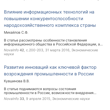
технологиях, которые помогают экономическим субъектам
наиболее эффективно решать те или иные вопросы
управления.
Влияние информационных технологий на
повышении конкурентоспособности
народохозяйственного комплекса страны
Михайлов С.Ф.
В статье рассмотрены особенности становления
информационного общества в Российской Федерации, а
также рассмотрены показатели перехода к нему. Особое
NovaInfo
42
, с.200-203,
31 марта 2016
, Экономические
внимание автором уделено влиянию информационных
науки
технологий на конкурентоспособность отечественного
народного хозяйства.
Развитие инноваций как ключевой фактор
возрождения промышленности в России
Кувшинова В.В.
В статье поднимаются вопросы состояния
промышленности в России, возможности внедрения
инноваций в производственный сектор. Обозначены
NovaInfo
33
,
9 апреля 2015
, Экономические науки
тенденции, по которым происходит инновационное
развитие России. Сформулированы альтернативные
варианты увеличения значимости промышленности для