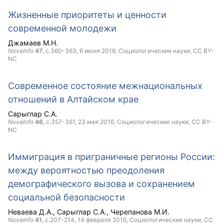
Жизненные приоритеты и ценности
современной молодежи
Джамаев М.Н.
NovaInfo
47
, с.360-363,
6 июня 2016
, Социологические науки,
CC BY-
NC
Современное состояние межнациональных
отношений в Алтайском крае
Сарыглар С.А.
NovaInfo
46
, с.357-361,
23 мая 2016
, Социологические науки,
CC BY-
NC
Иммиграция в приграничные регионы России:
между вероятностью преодоления
демографического вызова и сохранением
социальной безопасности
Неваева Д.А.
Сарыглар С.А.
Черепанова М.И.
NovaInfo
41
, с.207-214,
14 февраля 2016
, Социологические науки,
CC