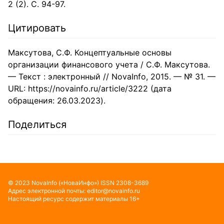
2 (2). С. 94-97.
Цитировать
Максутова, С.Ф. Концептуальные основы
организации финансового учета / С.Ф. Максутова.
— Текст : электронный // NovaInfo, 2015. — № 31. —
URL: https://novainfo.ru/article/3222 (дата
обращения: 26.03.2023).
Поделиться
©
2023
NovaInfo
(«НоваИнфо»)
ISSN
2308-3689
Адрес электронной почты:
editor@novainfo.ru
Настоящий ресурс содержит материалы 16+