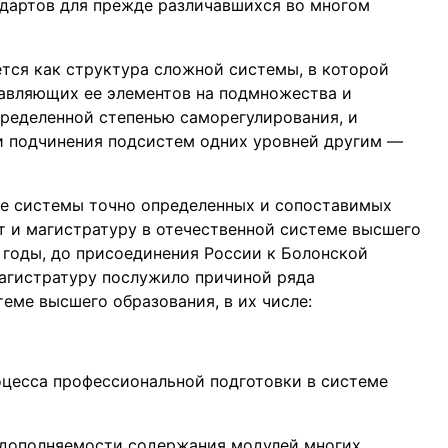
ндартов для прежде различавшихся во многом
тся как структура сложной системы, в которой
авляющих ее элементов на подмножества и
ределенной степенью саморегулирования, и
 подчинения подсистем одних уровней другим —
е системы точно определенных и сопоставимых
т и магистратуру в отечественной системе высшего
 годы, до присоединения России к Болонской
магистратуру послужило причиной ряда
еме высшего образования, в их числе:
оцесса профессиональной подготовки в системе
одополняемости содержания модулей многих