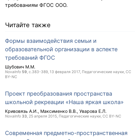
требованиям ФГОС ООО.
Читайте также
Формы взаимодействия семьи и
образовательной организации в аспекте
требований ФГОС
Шубович М.М.
NovaInfo
59
, с.383-389,
13 февраля 2017
, Педагогические науки,
CC
BY-NC
Проект преобразования пространства
школьной рекреации «Наша яркая школа»
Кривовязь А.И.
Максименко В.В.
Уварова Е.Л.
NovaInfo
33
,
25 апреля 2015
, Педагогические науки,
CC BY-NC
Современная предметно-пространственная