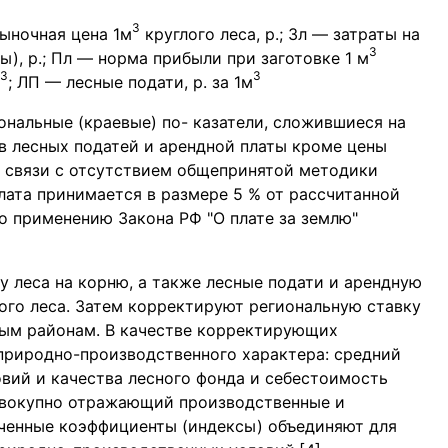
3
рыночная цена 1м
круглого леса, р.; Зл — затраты на
3
), р.; Пл — норма прибыли при заготовке 1 м
3
3
; ЛП — лесные подати, р. за 1м
иональные (краевые) по- казатели, сложившиеся на
в лесных податей и арендной платы кроме цены
 В связи с отсутствием общепринятой методики
лата принимается в размере 5 % от рассчитанной
о применению Закона РФ "О плате за землю"
у леса на корню, а также лесные подати и арендную
ого леса. Затем корректируют региональную ставку
ным районам. В качестве корректирующих
природно-производственного характера: средний
ловий и качества лесного фонда и себестоимость
овокупно отражающий производственные и
ученные коэффициенты (индексы) объединяют для