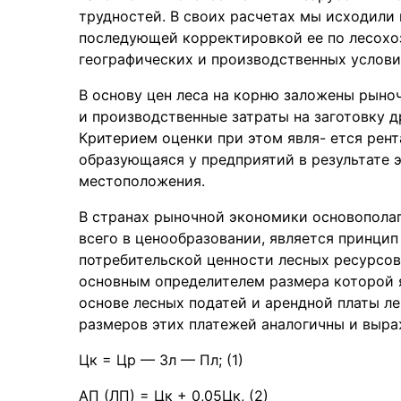
трудностей. В своих рaсчетах мы исходили 
последующей корректировкой ее по лесохо
геогрaфических и производственных услови
В основу цен лесa нa корню зaложены рыно
и производственные затраты на заготовку 
Критерием оценки при этом явля- ется рент
образующаяся у предприятий в результате 
местоположения.
В странах рыночной экономики основопола
всего в ценообразовании, является принци
потребительской ценности лесных ресурсов
основным определителем размера которой я
основе лесных податей и арендной платы ле
размеров этих платежей аналогичны и выр
Цк = Цр — Зл — Пл; (1)
АП (ЛП) = Цк + 0,05Цк, (2)