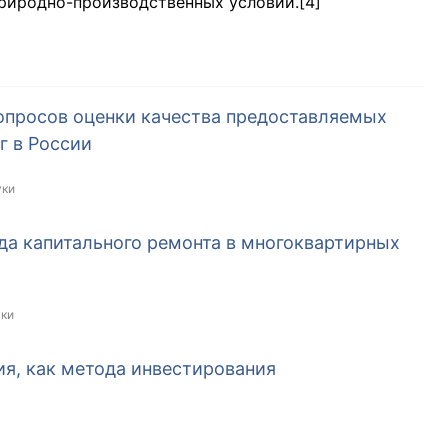
природно-производственных условий.[4]
опросов оценки качества предоставляемых
г в России
уки
а капитального ремонта в многоквартирных
уки
я, как метода инвестирования