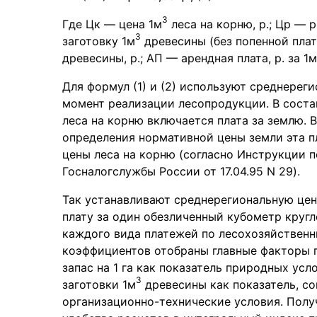
3
Где Цк — цена 1м
леса на корню, р.; Цр — 
3
заготовку 1м
древесины (без попенной платы
древесины, р.; АП — арендная плата, р. за 1м
Для формул (1) и (2) используют среднерег
момент реализации лесопродукции. В соста
леса на корню включается плата за землю.
определения нормативной цены земли эта п
цены леса на корню (согласно Инструкции п
Госналогслужбы России от 17.04.95 N 29).
Так устанавливают среднерегиональную цен
плату за один обезличенный кубометр кругл
каждого вида платежей по лесохозяйствен
коэффициентов отобраны главные факторы 
запас на 1 га как показатель природных ус
3
заготовки 1м
древесины как показатель, с
организационно-технические условия. Пол