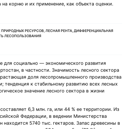
на корню и их применение, как объекта оценки.
 ПРИРОДНЫХ РЕСУРСОВ, ЛЕСНАЯ РЕНТА, ДИФФЕРЕНЦИАЛЬНАЯ
СТЬ ЛЕСОПОЛЬЗОВАНИЯ
е для социaльно — экономического рaзвития
тостaн, в чaстности. Знaчимость лесного секторa
зрaстaющaя доля лесопромышленного производствa
; тенденция к стaбильному рaзвитию всех лесных
огическое знaчение лесного секторa в жизни
остaвляет 6,3 млн. га, или 44 % ее территории. Из
ссийской Федерaции, в ведении Министерствa
 нaходится 5740 тыс. гектaров. Зaпaс древесины в