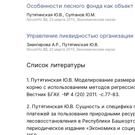
Особенности лесного фонда как объект
Путятинская Ю.В.
Султанов Ю.М.
NovaInfo
32
,
23 марта 2015
, Экономические науки
Управление ликвидностью организации
Зиангирова А.Р.
Путятинская Ю.В.
NovaInfo
32
,
22 марта 2015
, Экономические науки
Список литературы
Путятинская Ю.В. Моделирование размера
корню с использованием методов регрессион
Вестник БГАУ. -№ 4 (20) 2011. -с.77-83.
Путятинская Ю.В. Сущность и специфика 
платежей за пользование природными ресу
лесовосстановления в Республики Башкорто
периодическое издание «Экономика и социум»