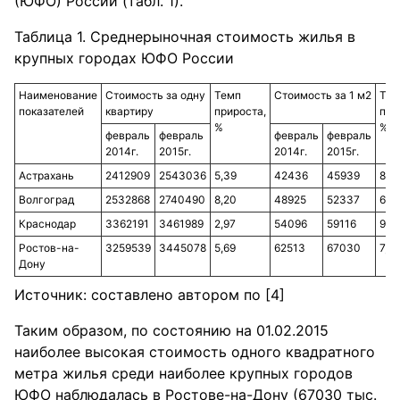
(ЮФО) России (табл. 1).
Таблица 1. Среднерыночная стоимость жилья в
крупных городах ЮФО России
Наименование
Стоимость за одну
Темп
Стоимость за 1 м2
Тем
показателей
квартиру
прироста,
при
%
%
февраль
февраль
февраль
февраль
2014г.
2015г.
2014г.
2015г.
Астрахань
2412909
2543036
5,39
42436
45939
8,2
Волгоград
2532868
2740490
8,20
48925
52337
6,9
Краснодар
3362191
3461989
2,97
54096
59116
9,2
Ростов-на-
3259539
3445078
5,69
62513
67030
7,2
Дону
Источник: составлено автором по [4]
Таким образом, по состоянию на 01.02.2015
наиболее высокая стоимость одного квадратного
метра жилья среди наиболее крупных городов
ЮФО наблюдалась в Ростове-на-Дону (67030 тыс.