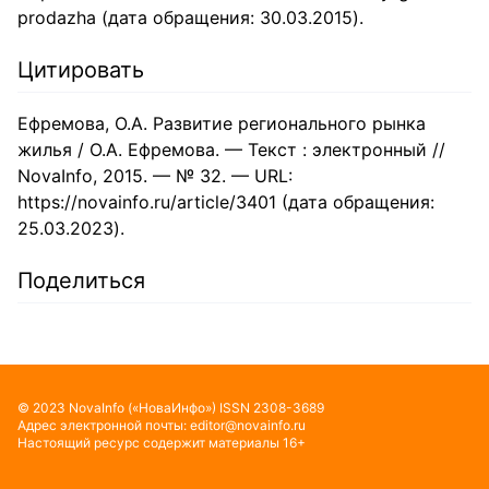
prodazha (дата обращения: 30.03.2015).
Цитировать
Ефремова, О.А. Развитие регионального рынка
жилья / О.А. Ефремова. — Текст : электронный //
NovaInfo, 2015. — № 32. — URL:
https://novainfo.ru/article/3401 (дата обращения:
25.03.2023).
Поделиться
©
2023
NovaInfo
(«НоваИнфо»)
ISSN
2308-3689
Адрес электронной почты:
editor@novainfo.ru
Настоящий ресурс содержит материалы 16+