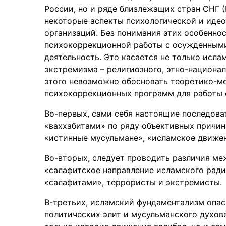
России, но и ряде близлежащих стран СНГ (К
некоторые аспекты психологической и идео
организаций. Без понимания этих особенно
психокоррекционной работы с осужденным
деятельность. Это касается не только исла
экстремизма – религиозного, этно-национали
этого невозможно обосновать теоретико-м
психокоррекционных программ для работы 
Во-первых, сами себя настоящие последова
«ваххабитами» по ряду объективных причин
«истинные мусульмане», «исламское движени
Во-вторых, следует проводить различия м
«салафитское направление исламского радик
«салафитами», террористы и экстремисты.
В-третьих, исламский фундаментализм опасе
политических элит и мусульманского духов