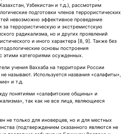
азахстан, Узбекистан и т.д.), рассмотрим
логические подготовки членов террористических
стей невозможно эффективное проведение
и за террористическую и экстремистскую
мского радикализма, но и других проявлений
стического и иного характера [8, 9]. Также без
етодологические основы построения
с этими категориями осужденных.
тели учения Ваххаба на территории России
 не называют. Используется названия «салафиты»,
е» и т.д.
ежду понятиями «салафитские общины» и
ализма», так как не все лица, являющиеся
н не только для иноверцев, но и для местных
енства (подтверждением сказанного являются не