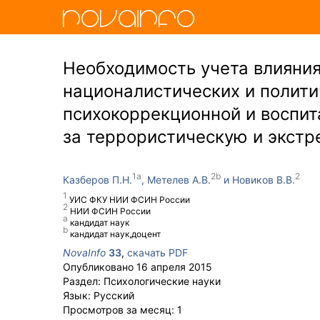
Необходимость учета влияния
националистических и полити
психокоррекционной и воспи
за террористическую и экст
Казберов П.Н.
Метелев А.В.
Новиков В.В.
УИС ФКУ НИИ ФСИН России
НИИ ФСИН России
кандидат наук
кандидат наук,доцент
NovaInfo
33
,
скачать PDF
Опубликовано
16 апреля 2015
Раздел:
Психологические науки
Язык:
Русский
Просмотров за месяц:
1