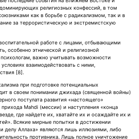
мые последние события на Ближнем Востоке и
 доминирующих религиозных конфессий, в том
оюзниками как в борьбе с радикализмом, так и в
ание за террористическую и экстремистскую
 воспитательной работе с лицами, отбывающими
ть, особенно этнической и религиозной
е психологам, важно учитывать возможности
 условиях взаимодействовать с ними,
твия [8].
кализма при подготовке потенциальных
одит в своем понимании джихада (священной войны)
ерного постулата развития «настоящего»
 прихода Mahdi (мессии) и наступления «конца
езде, где найдете их, хватайте их и осаждайте их и
стей». Всякие мирные попытки в достижении
и делу Аллаха» являются лишь иллюзиями, либо
ительность противника. Лишь полное уничтожение