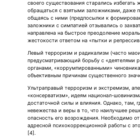
своего существования старались избегать 
обращаться с взятыми заложниками, даже п
общаясь с ними (предпосылки к формирова
заложники с симпатией отзывались о захва
направлена на быстрое преодоление морал
жестокости ответом на «пытки и репрессив
Левый терроризм и радикализм (часто маои
предусматривающий борьбу с «деятелями 
органами, «коррумпированными» чиновникам
объективным причинам существенного знач
Ультраправый терроризм и экстремизм, апе
«консерватизм», идеям национал-шовинизма 
достаточной силы и влияния. Однако, там, г
невежества и веры в то, что наилучшее реш
опасность его возрождения. Необходимо от
адресной психокоррекционной работы с это
[4].