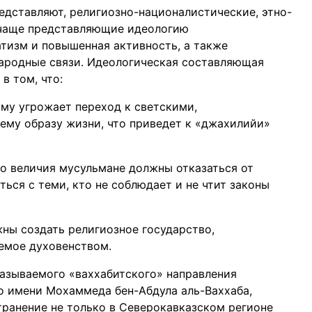
едставляют, религиозно-националистические, этно-
 чаще представляющие идеологию
атизм и повышенная активность, а также
ародные связи. Идеологическая составляющая
в том, что:
Ему угрожает переход к светскими,
ему образу жизни, что приведет к «джахилийи»
о величия мусульмане должны отказаться от
ься с теми, кто не соблюдает и не чтит законы
ны создать религиозное государство,
емое духовенством.
азываемого «ваххабитского» направления
о имени Мохаммеда бен-Абдула аль-Ваххаба,
странение не только в Северокавказском регионе