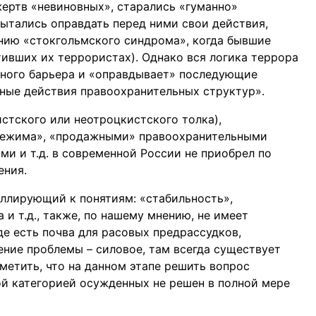
жертв «невиновных», старались «гуманно»
ытались оправдать перед ними свои действия,
нию «стокгольмского синдрома», когда бывшие
тивших их террористах). Однако вся логика террора
ьного барьера и «оправдывает» последующие
ные действия правоохранительных структур».
стского или неотроцкистского толка),
режима», «продажными» правоохранительными
и и т.д. в современной России не приобрел по
ения.
ллирующий к понятиям: «стабильность»,
и т.д., также, по нашему мнению, не имеет
де есть почва для расовых предрассудков,
ение проблемы – силовое, там всегда существует
метить, что на данном этапе решить вопрос
й категорией осужденных не решен в полной мере