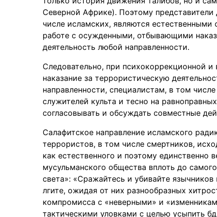
только история движения талибов, но и са
Северной Африке). Поэтому представители
числе исламских, являются естественными с
работе с осужденными, отбывающими наказ
деятельность любой направленности.
Следовательно, при психокоррекционной и
наказание за террористическую деятельнос
направленности, специалистам, в том числ
служителей культа и тесно на равноправных
согласовывать и обсуждать совместные дейс
Салафитское направление исламского ради
террористов, в том числе смертников, исх
как естественного и поэтому единственно в
мусульманского общества вплоть до самого
света»: «Сражайтесь и убивайте язычников в
лгите, ожидая от них разнообразных хитро
компромисса с «неверными» и «изменникам
тактическими уловками с целью усыпить бд