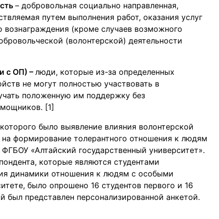
ость
– добровольная социально направленная,
ствляемая путем выполнения работ, оказания услуг
о вознаграждения (кроме случаев возможного
обровольческой (волонтерской) деятельности
 с ОП) –
люди, которые из-за определенных
ойств не могут полностью участвовать в
учать положенную им поддержку без
мощников. [1]
которого было выявление влияния волонтерской
ы на формирование толерантного отношения к людям
е ФГБОУ «Алтайский государственный университет».
пондента, которые являются студентами
ния динамики отношения к людям с особыми
итете, было опрошено 16 студентов первого и 16
ий был представлен персонализированной анкетой.