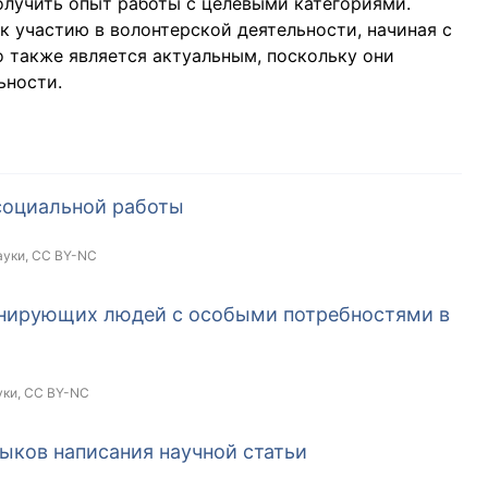
олучить опыт работы с целевыми категориями.
к участию в волонтерской деятельности, начиная с
о также является актуальным, поскольку они
ьности.
социальной работы
ауки,
CC BY-NC
минирующих людей с особыми потребностями в
уки,
CC BY-NC
выков написания научной статьи