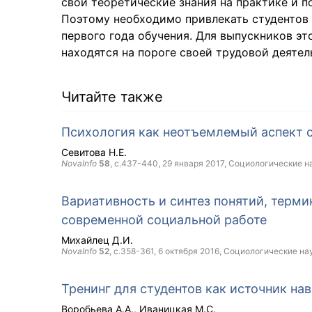
свои теоретические знания на практике и п
Поэтому необходимо привлекать студентов 
первого года обучения. Для выпускников эт
находятся на пороге своей трудовой деятел
Читайте также
Психология как неотъемлемый аспект 
Севитова Н.Е.
NovaInfo
58
, с.437-440,
29 января 2017
, Социологические н
Вариативность и синтез понятий, тер
современной социальной работе
Михайлец Д.И.
NovaInfo
52
, с.358-361,
6 октября 2016
, Социологические на
Тренинг для студентов как источник на
Воробьева А.А.
Иваницкая М.С.