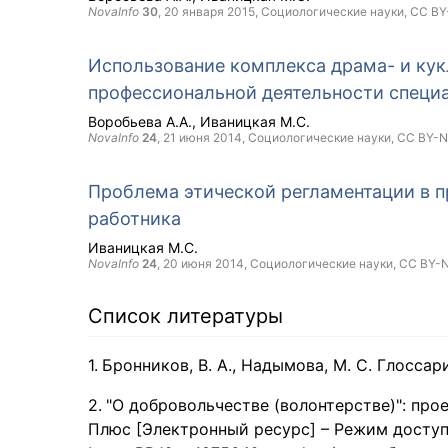
NovaInfo
30
,
20 января 2015
, Социологические науки,
CC BY
Использование комплекса драма- и ку
профессиональной деятельности специа
Воробьева А.А.
Иваницкая М.С.
NovaInfo
24
,
21 июня 2014
, Социологические науки,
CC BY-
Проблема этической регламентации в 
работника
Иваницкая М.С.
NovaInfo
24
,
20 июня 2014
, Социологические науки,
CC BY-
Список литературы
Бронников, В. А., Надымова, М. С. Глосса
"О добровольчестве (волонтерстве)": про
Плюс [Электронный ресурс] – Режим доступа: h