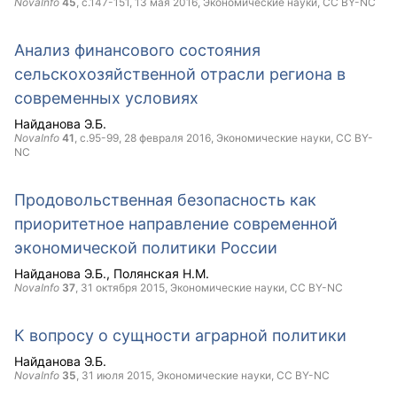
NovaInfo
45
, с.147-151,
13 мая 2016
, Экономические науки,
CC BY-NC
Анализ финансового состояния
сельскохозяйственной отрасли региона в
современных условиях
Найданова Э.Б.
NovaInfo
41
, с.95-99,
28 февраля 2016
, Экономические науки,
CC BY-
NC
Продовольственная безопасность как
приоритетное направление современной
экономической политики России
Найданова Э.Б.
Полянская Н.М.
NovaInfo
37
,
31 октября 2015
, Экономические науки,
CC BY-NC
К вопросу о сущности аграрной политики
Найданова Э.Б.
NovaInfo
35
,
31 июля 2015
, Экономические науки,
CC BY-NC