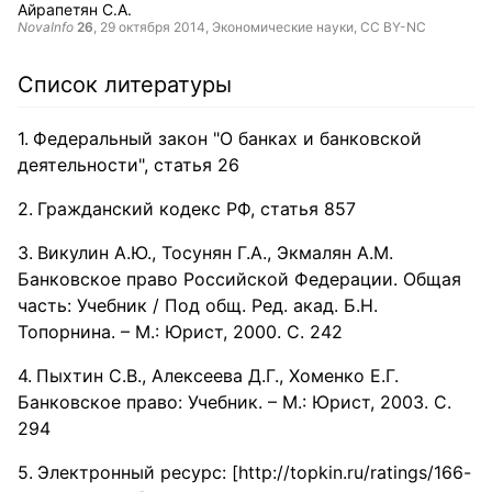
Айрапетян С.А.
NovaInfo
26
,
29 октября 2014
, Экономические науки,
CC BY-NC
Список литературы
Федеральный закон "О банках и банковской
деятельности", статья 26
Гражданский кодекс РФ, статья 857
Викулин А.Ю., Тосунян Г.А., Экмалян А.М.
Банковское право Российской Федерации. Общая
часть: Учебник / Под общ. Ред. акад. Б.Н.
Топорнина. – М.: Юрист, 2000. С. 242
Пыхтин С.В., Алексеева Д.Г., Хоменко Е.Г.
Банковское право: Учебник. – М.: Юрист, 2003. С.
294
Электронный ресурс: [http://topkin.ru/ratings/166-