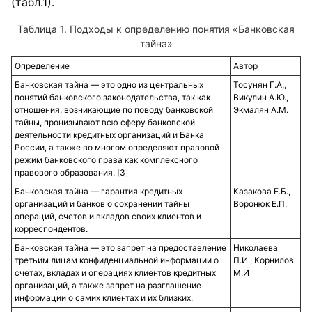
(табл.1).
Таблица 1. Подходы к определению понятия «Банковская
тайна»
Определение
Автор
Банковская тайна — это одно из центральных
Тосунян Г.А.,
понятий банковского законодательства, так как
Викулин А.Ю.,
отношения, возникающие по поводу банковской
Экмалян А.М.
тайны, пронизывают всю сферу банковской
деятельности кредитных организаций и Банка
России, а также во многом определяют правовой
режим банковского права как комплексного
правового образования. [3]
Банковская тайна — гарантия кредитных
Казакова Е.Б.,
организаций и банков о сохранении тайны
Воронюк Е.П.
операций, счетов и вкладов своих клиентов и
корреспондентов.
Банковская тайна — это запрет на предоставление
Николаева
третьим лицам конфиденциальной информации о
П.И., Корнилов
счетах, вкладах и операциях клиентов кредитных
М.И
организаций, а также запрет на разглашение
информации о самих клиентах и их близких.