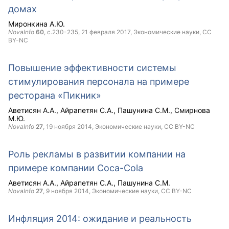
домах
Миронкина А.Ю.
NovaInfo
60
, с.230-235,
21 февраля 2017
, Экономические науки,
CC
BY-NC
Повышение эффективности системы
стимулирования персонала на примере
ресторана «Пикник»
Аветисян А.А.
Айрапетян С.А.
Пашунина С.М.
Смирнова
М.Ю.
NovaInfo
27
,
19 ноября 2014
, Экономические науки,
CC BY-NC
Роль рекламы в развитии компании на
примере компании Coca-Cola
Аветисян А.А.
Айрапетян С.А.
Пашунина С.М.
NovaInfo
27
,
9 ноября 2014
, Экономические науки,
CC BY-NC
Инфляция 2014: ожидание и реальность