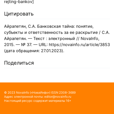
rejting-bankov]
Цитировать
Айрапетян, С.А. Банковская тайна: понятие,
субъекты и ответственность за ее раскрытие / С.А.
Айрапетян. — Текст : электронный // NovaInfo,
2015. — № 37. — URL: https://novainfo.ru/article/3853
(дата обращения: 27.01.2023).
Поделиться
©
2023
NovaInfo
(«НоваИнфо»)
ISSN
2308-3689
Адрес электронной почты:
editor@novainfo.ru
Настоящий ресурс содержит материалы 16+