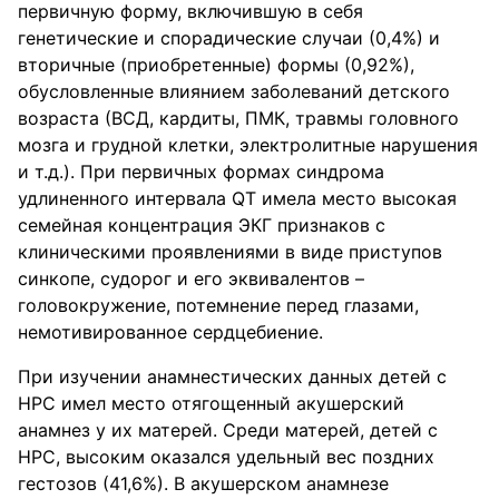
первичную форму, включившую в себя
генетические и спорадические случаи (0,4%) и
вторичные (приобретенные) формы (0,92%),
обусловленные влиянием заболеваний детского
возраста (ВСД, кардиты, ПМК, травмы головного
мозга и грудной клетки, электролитные нарушения
и т.д.). При первичных формах синдрома
удлиненного интервала QT имела место высокая
семейная концентрация ЭКГ признаков с
клиническими проявлениями в виде приступов
синкопе, судорог и его эквивалентов –
головокружение, потемнение перед глазами,
немотивированное сердцебиение.
При изучении анамнестических данных детей с
НРС имел место отягощенный акушерский
анамнез у их матерей. Среди матерей, детей с
НРС, высоким оказался удельный вес поздних
гестозов (41,6%). В акушерском анамнезе