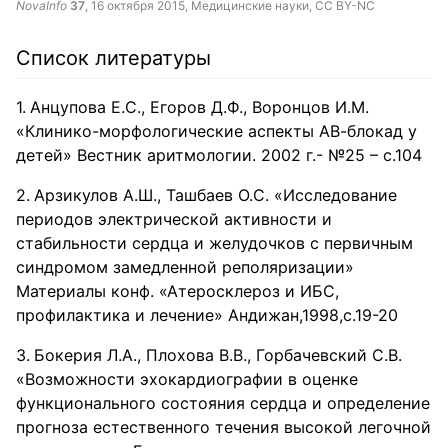
NovaInfo
37
,
16 октября 2015
, Медицинские науки,
CC BY-NC
Список литературы
Анцупова Е.С., Егоров Д.Ф., Воронцов И.М.
«Клинико-морфологические аспекты АВ-блокад у
детей» Вестник аритмологии. 2002 г.- №25 – с.104
Арзикулов А.Ш., Ташбаев О.С. «Исследование
периодов электрической активности и
стабильности сердца и желудочков с первичным
синдромом замедленной реполяризации»
Материалы конф. «Атеросклероз и ИБС,
профилактика и лечение» Андижан,1998,с.19-20
Бокерия Л.А., Плохова В.В., Горбачевский С.В.
«Возможности эхокардиографии в оценке
функционального состояния сердца и определение
прогноза естественного течения высокой легочной