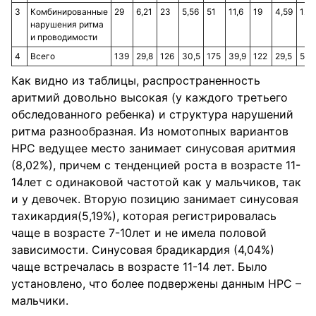
3
Комбинированные
29
6,21
23
5,56
51
11,6
19
4,59
122
нарушения ритма
и проводимости
4
Всего
139
29,8
126
30,5
175
39,9
122
29,5
562
Как видно из таблицы, распространенность
аритмий довольно высокая (у каждого третьего
обследованного ребенка) и структура нарушений
ритма разнообразная. Из номотопных вариантов
НРС ведущее место занимает синусовая аритмия
(8,02%), причем с тенденцией роста в возрасте 11-
14лет с одинаковой частотой как у мальчиков, так
и у девочек. Вторую позицию занимает синусовая
тахикардия(5,19%), которая регистрировалась
чаще в возрасте 7-10лет и не имела половой
зависимости. Синусовая брадикардия (4,04%)
чаще встречалась в возрасте 11-14 лет. Было
установлено, что более подвержены данным НРС –
мальчики.