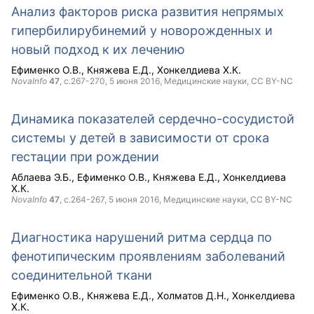
Анализ факторов риска развития непрямых
гипербилирубинемий у новорожденных и
новый подход к их лечению
Ефименко О.В.
Княжева Е.Д.
Хонкелдиева Х.К.
NovaInfo
47
, с.267-270,
5 июня 2016
, Медицинские науки,
CC BY-NC
Динамика показателей сердечно-сосудистой
системы у детей в зависимости от срока
гестации при рождении
Аблаева Э.Б.
Ефименко О.В.
Княжева Е.Д.
Хонкелдиева
Х.К.
NovaInfo
47
, с.264-267,
5 июня 2016
, Медицинские науки,
CC BY-NC
Диагностика нарушений ритма сердца по
фенотипическим проявлениям заболеваний
соединительной ткани
Ефименко О.В.
Княжева Е.Д.
Холматов Д.Н.
Хонкелдиева
Х.К.