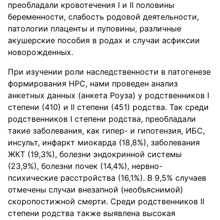
преобладали кровотечения I и II половины
беременности, слабость родовой деятельности,
патологии плаценты и пуповины, различные
акушерские пособия в родах и случаи асфиксии
новорожденных.
При изучении роли наследственности в патогенезе
формирования НРС, нами проведен анализ
анкетных данных (анкета Роуза) у родственников I
степени (410) и II степени (451) родства. Так среди
родственников I степени родства, преобладали
такие заболевания, как гипер- и гипотензия, ИБС,
инсульт, инфаркт миокарда (18,8%), заболевания
ЖКТ (19,3%), болезни эндокринной системы
(23,9%), болезни почек (14,4%), нервно-
психические расстройства (16,1%). В 9,5% случаев
отмечены случаи внезапной (необъяснимой)
скоропостижной смерти. Среди родственников II
степени родства также выявлена высокая