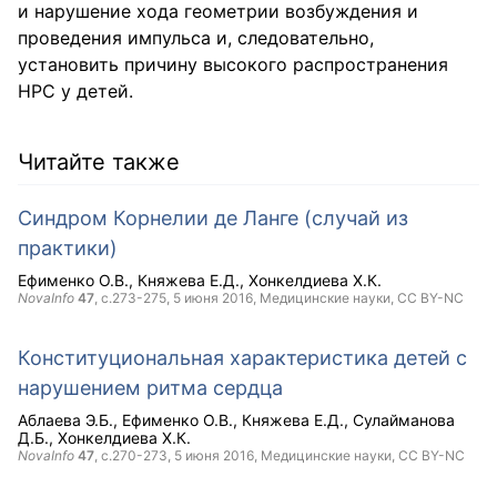
и нарушение хода геометрии возбуждения и
проведения импульса и, следовательно,
установить причину высокого распространения
НРС у детей.
Читайте также
Синдром Корнелии де Ланге (случай из
практики)
Ефименко О.В.
Княжева Е.Д.
Хонкелдиева Х.К.
NovaInfo
47
, с.273-275,
5 июня 2016
, Медицинские науки,
CC BY-NC
Конституциональная характеристика детей с
нарушением ритма сердца
Аблаева Э.Б.
Ефименко О.В.
Княжева Е.Д.
Сулайманова
Д.Б.
Хонкелдиева Х.К.
NovaInfo
47
, с.270-273,
5 июня 2016
, Медицинские науки,
CC BY-NC