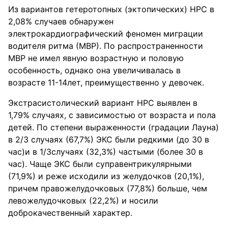
Из вариантов гетеротопных (эктопических) НРС в
2,08% случаев обнаружен
электрокардиографический феномен миграции
водителя ритма (МВР). По распространенности
МВР не имел явную возрастную и половую
особенность, однако она увеличивалась в
возрасте 11-14лет, преимущественно у девочек.
Экстрасистолический вариант НРС выявлен в
1,79% случаях, с зависимостью от возраста и пола
детей. По степени выраженности (градации Лауна)
в 2/3 случаях (67,7%) ЭКС были редкими (до 30 в
час)и в 1/3случаях (32,3%) частыми (более 30 в
час). Чаще ЭКС были суправентрикулярными
(71,9%) и реже исходили из желудочков (20,1%),
причем правожелудочковых (77,8%) больше, чем
левожелудочковых (22,2%) и носили
доброкачественный характер.