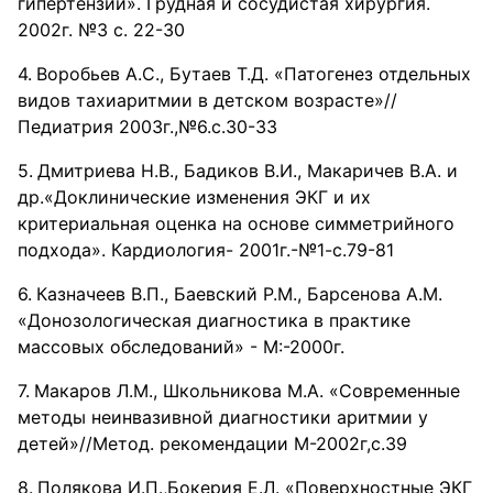
гипертензии». Грудная и сосудистая хирургия.
2002г. №3 с. 22-30
Воробьев А.С., Бутаев Т.Д. «Патогенез отдельных
видов тахиаритмии в детском возрасте»//
Педиатрия 2003г.,№6.с.30-33
Дмитриева Н.В., Бадиков В.И., Макаричев В.А. и
др.«Доклинические изменения ЭКГ и их
критериальная оценка на основе симметрийного
подхода». Кардиология- 2001г.-№1-с.79-81
Казначеев В.П., Баевский Р.М., Барсенова А.М.
«Донозологическая диагностика в практике
массовых обследований» - М:-2000г.
Макаров Л.М., Школьникова М.А. «Современные
методы неинвазивной диагностики аритмии у
детей»//Метод. рекомендации М-2002г,с.39
Полякова И.П.,Бокерия Е.Л. «Поверхностные ЭКГ