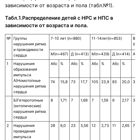
зависимости от возраста и пола (табл.№1).
Табл.1.Распределение детей с НРС и НПС в
зависимости от возраста и пола.
№
Группы
7-10 лет (n=880)
11-14лет(n=853)
Все
нарушения ритма
(n=
и проводимости
М(n=467)
Д (n=413)
М(n=439)
Д (n=414)
Абс
сердца
1
Нарушения
Абс
%
Абс
%
Абс
%
Абс
%
образования
импульса
А)Номотопные
74
15,8
73
17,7
105
23,9
83
20,0
335
нарушения ритма
сердца
Б)Гетеротопные
8
1,71
7
1,69
7
1,59
9
2,17
31
(эктопические)
нарушения ритма
сердца
2
Нарушения
28
6,0
23
5,56
12
2,73
11
2,65
74
проведения
импульса