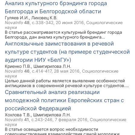
культурного брендинга.
Анализ культурного брэндинга города
Белгорода и Белгородской области
Гуляев И.И.
,
Лиховец К.В.
NovaInfo
48
, с.338-342,
20 июня 2016
, Социологические
науки
В статье рассматривается культурный брендинг города
Белгорода, дан анализ культурного брендинга
Белгородской области, раскрыто его значение и основные
Англоязычные заимствования в речевой
направления.
культуре студентов (на примере студенческой
аудитории НИУ «БелГУ»)
Криенко П.В.
,
Шмигирилова Л.Н.
NovaInfo
46
, с.414-417,
28 мая 2016
, Социологические
науки
Целью данной работы является выявление особенностей
англицизмов в современной речевой культуре студентов.
Кроме того рассматриваются случаи орфографической
Сравнительный анализ реализации
вариативности и заимствованных лексических единиц
молодежной политики Европейских стран с
англо-американского происхождения. В работе
использовался такой метод исследования, как онлайн-
российской Федерацией
анкетирование. Анализ результатов показал, что
употребление студенческой молодёжи англоязычных
Хохлова Т.В.
,
Шмигирилова Л.Н.
заимствований носит неосознанный характер и часто
NovaInfo
41
, с.243-246,
7 февраля 2016
, Социологические
неоправданно.
науки
В статье освещается вопрос необходимости
совершенствования взаимодействия самой молодежи,