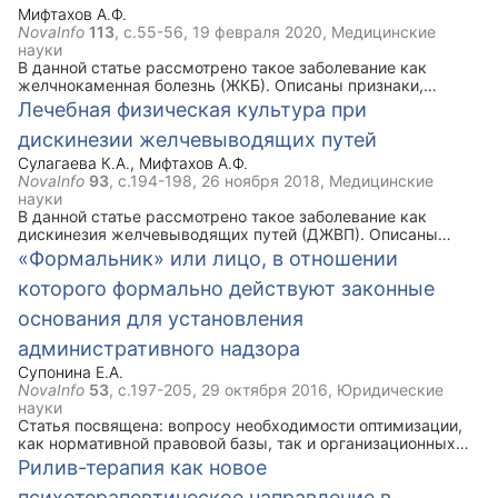
Мифтахов А.Ф.
NovaInfo
113
, с.55-56,
19 февраля 2020
, Медицинские
науки
В данной статье рассмотрено такое заболевание как
желчнокаменная болезнь (ЖКБ). Описаны признаки,
симптомы, задачи ЛФК при данной болезни. Ключевым
Лечебная физическая культура при
моментом статьи является комплекс упражнений лечебной
дискинезии желчевыводящих путей
физической культуры при ЖКБ, который рекомендован
наряду с медикаментозным лечением.
Сулагаева К.А.
,
Мифтахов А.Ф.
NovaInfo
93
, с.194-198,
26 ноября 2018
, Медицинские
науки
В данной статье рассмотрено такое заболевание как
дискинезия желчевыводящих путей (ДЖВП). Описаны
виды, признаки и симптомы данной болезни. Ключевым
«Формальник» или лицо, в отношении
моментом статьи является комплекс упражнений лечебной
которого формально действуют законные
физической культуры при ДЖВП, который рекомендован
наряду с медикаментозным лечением.
основания для установления
административного надзора
Супонина Е.А.
NovaInfo
53
, с.197-205,
29 октября 2016
, Юридические
науки
Статья посвящена: вопросу необходимости оптимизации,
как нормативной правовой базы, так и организационных
основ деятельности участковых уполномоченных полиции
Рилив-терапия как новое
(далее – УУП) по осуществлению административного
психотерапевтическое направление в
надзора за лицами, в отношении которых формально