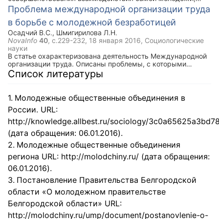
субъектов молодежной политики Российской Федерации,
Проблема международной организации труда
Великобритании и Французской Республики, путем
в борьбе с молодежной безработицей
изучения реализации государственной молодежной
Великобритании и Французской Республики.
Осадчий В.С.
,
Шмигирилова Л.Н.
NovaInfo
40
, с.229-232,
18 января 2016
, Социологические
науки
В статье охарактеризована деятельность Международной
организации труда. Описаны проблемы, с которыми
сталкиваются молодые люди в процессе трудоустройства.
Список литературы
Приведены рекомендации по совершенствованию
деятельности Международной организации труда в борьбе
с безработицей.
Молодежные общественные объединения в
России. URL:
http://knowledge.allbest.ru/sociology/3c0a65625a3bd
(дата обращения: 06.01.2016).
Молодежные общественные объединения
региона URL: http://molodchiny.ru/ (дата обращения:
06.01.2016).
Постановление Правительства Белгородской
области «О молодежном правительстве
Белгородской области» URL:
http://molodchiny.ru/ump/document/postanovlenie-o-