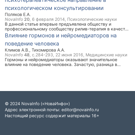
действуют законные основания для установления за ними
психологическом консультировании
административного надзора; проблемам, с которыми в
настоящее время сталкиваются УУП при осуществлении
Поляков Е.А.
административного надзора.
NovaInfo
20
,
6 февраля 2014
, Психологические науки
В данной статье впервые предъявлена обществу и
профессиональному сообществу рилив-терапия в качестве
нового комплексного подхода, направления и метода
Влияние гормонов и нейромедиаторов на
психотерапевтической теории, методологии, методики и
поведение человека
практики; приведено общее системное описание одной из
основополагающих практических психотехнологий и
Климов А.В.
,
Тихомирова А.А.
психотехник рилив-терапии (метод «случайный попутчик»,
NovaInfo
48
, с.284-293,
22 июня 2016
, Медицинские науки
состоящий из ряда методических приёмов), раскрыта
Гормоны и нейромедиаторы оказывают значительное
процедура научно-экспериментальной апробации рилив-
влияние на поведение человека. Зачастую, разница в
терапии; выявлена актуальность и практическая
выработке какого-либо из данных веществ приводит к
значимость рилив-терапии как психотерапевтической
радикальному изменению поведения личности. Данная
технологии психологического консультирования.
статья посвящена разбору влияния основных
"поведенческих" гормонов и нейромедиаторов на
человека.
©
2024
NovaInfo
(«НоваИнфо»)
Адрес электронной почты:
editor@novainfo.ru
Настоящий ресурс содержит материалы 16+