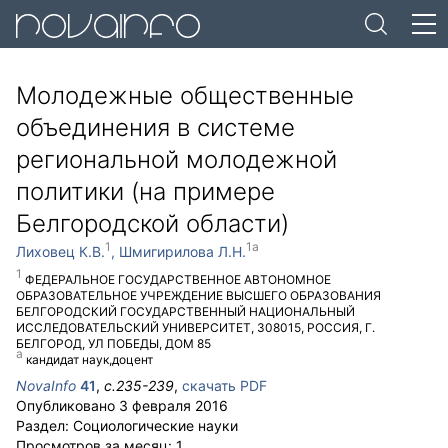
Молодежные общественные
объединения в системе
региональной молодежной
политики (на примере
Белгородской области)
Лиховец К.В.
Шмигирилова Л.Н.
ФЕДЕРАЛЬНОЕ ГОСУДАРСТВЕННОЕ АВТОНОМНОЕ
ОБРАЗОВАТЕЛЬНОЕ УЧРЕЖДЕНИЕ ВЫСШЕГО ОБРАЗОВАНИЯ
БЕЛГОРОДСКИЙ ГОСУДАРСТВЕННЫЙ НАЦИОНАЛЬНЫЙ
ИССЛЕДОВАТЕЛЬСКИЙ УНИВЕРСИТЕТ
,
308015
,
РОССИЯ
,
Г.
БЕЛГОРОД
,
УЛ ПОБЕДЫ, ДОМ 85
кандидат наук,доцент
NovaInfo
41
,
с.
235-239
,
скачать PDF
Опубликовано
3 февраля 2016
Раздел:
Социологические науки
Просмотров за месяц:
1