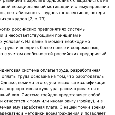
й разницей в зарплате однородных специалистов на
 такой нерациональной мотивации и стимулирования
ов, нестабильность трудовых коллективов, потери
хся кадров [2, c. 73].
ногих российских предприятиях системы
ми и несоответствующими принципам и
х условиях. На данный момент необходимо
труда и внедрить более новые и современные,
но с учетом особенностей российских предприятий
йдинговая система оплаты труда, разработанная
 оплаты труда основана на том, что работодатель
. Однако, помимо этого, учитываются квалификация
на, корпоративная культура, рассматривается в
ешний вид. Система грейдов представляет собой
 относится к тому или иному рангу (грейду), и в
емая ему заработная плата. С нашей точки зрения,
адекватной методики вознаграждения и позволяет