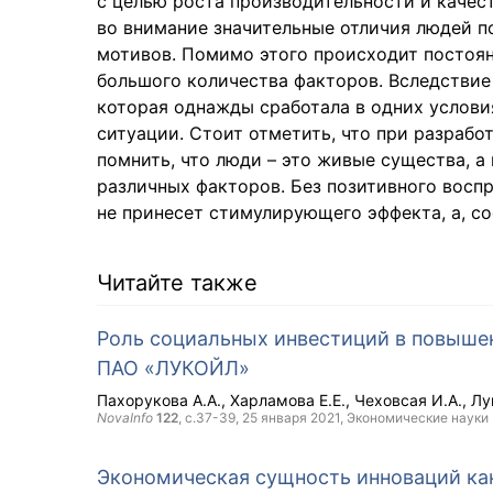
с целью роста производительности и качес
во внимание значительные отличия людей п
мотивов. Помимо этого происходит постоян
большого количества факторов. Вследствие 
которая однажды сработала в одних услови
ситуации. Стоит отметить, что при разраб
помнить, что люди – это живые существа, а
различных факторов. Без позитивного восп
не принесет стимулирующего эффекта, а, со
Читайте также
Роль социальных инвестиций в повыше
ПАО «ЛУКОЙЛ»
Пахорукова А.А.
Харламова Е.Е.
Чеховсая И.А.
Лу
NovaInfo
122
, с.37-39,
25 января 2021
, Экономические науки
Экономическая сущность инноваций ка